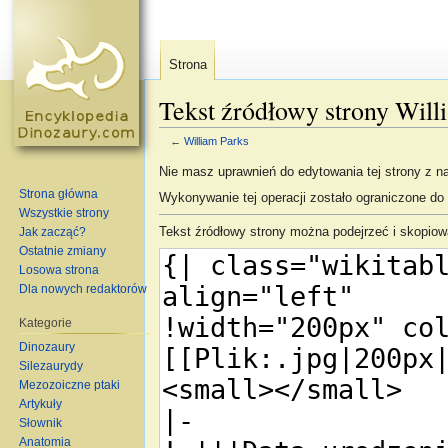
Strona
Tekst źródłowy strony Will
←
William Parks
Skocz do:
nawigacja
,
szukaj
Nie masz uprawnień do edytowania tej strony z 
Strona główna
Wykonywanie tej operacji zostało ograniczone d
Wszystkie strony
Tekst źródłowy strony można podejrzeć i skopiow
Jak zacząć?
Ostatnie zmiany
Losowa strona
Dla nowych redaktorów
Kategorie
Dinozaury
Silezaurydy
Mezozoiczne ptaki
Artykuły
Słownik
Anatomia