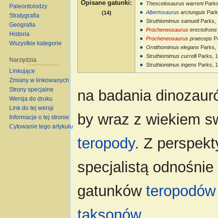
Opisane gatunki
:
Thescelosaurus warreni
Parks
Paleontolodzy
Albertosaurus
arctunguis
Park
(14)
Stratygrafia
Struthiomimus samueli
Parks,
Geografia
Procheneosaurus
erectofrons
Historia
Procheneosaurus
praeceps
Pa
Wszystkie kategorie
Ornithomimus elegans
Parks,
Struthiomimus currelli
Parks, 
Narzędzia
Struthiomimus ingens
Parks, 
Linkujące
Zmiany w linkowanych
Strony specjalne
na badania dinozaur
Wersja do druku
Link do tej wersji
by wraz z wiekiem s
Informacje o tej stronie
Cytowanie tego artykułu
teropody
. Z perspek
specjalistą odnośnie
gatunków
teropodów
taksonów
.