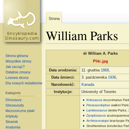
Strona
William Parks
Skocz do:
nawigacja
,
szukaj
dr William A. Parks
Strona główna
Plik:.jpg
Wszystkie strony
Jak zacząć?
Data urodzenia
:
11. grudnia
1868
,
Ostatnie zmiany
Data śmierci
:
3. października
1936
,
Losowa strona
Dla nowych redaktorów
Narodowość
:
Kanada
Instytucje
:
University of Toronto
Kategorie
Dinozaury
Kritosaurus
incurvimanus
Par
Silezaurydy
Parasaurolophus
walkeri
Park
Lambeosaurus
lambei
Parks,
Mezozoiczne ptaki
Dyoplosaurus
acutosquameu
Artykuły
Arrhinoceratops
brachyops
Pa
Słownik
Struthiomimus brevitertius
Par
Anatomia