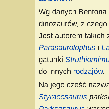
Wg danych Bentona 
dinozaurów, z czego
Jest autorem takich
Parasaurolophus
i
L
gatunki
Struthiomim
do innych
rodzajów
.
Na jego cześć nazwa
Styracosaurus
parks
Parksosaurus
warre