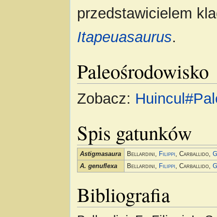
przedstawicielem kl
Itapeuasaurus
.
Paleośrodowisko
Zobacz:
Huincul#Pa
Spis gatunków
Astigmasaura
Bellardini,
Filippi
, Carballido,
G
A. genuflexa
Bellardini,
Filippi
, Carballido,
G
Bibliografia