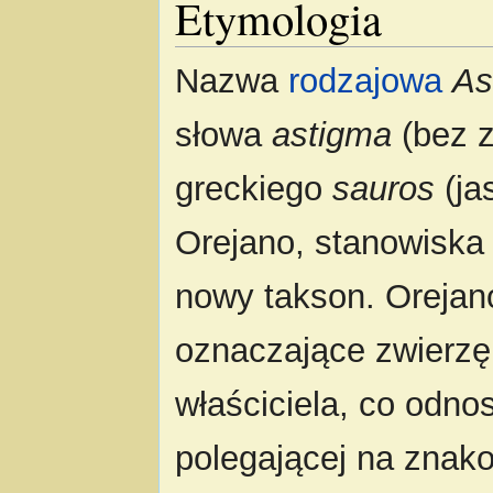
Etymologia
Nazwa
rodzajowa
As
słowa
astigma
(bez z
greckiego
sauros
(ja
Orejano, stanowiska 
nowy takson. Orejan
oznaczające zwierzę
właściciela, co odnosi
polegającej na znak