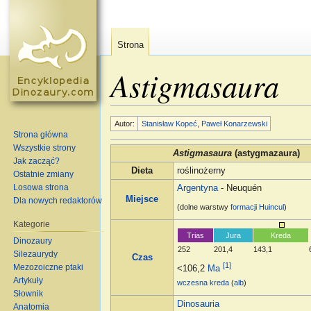
Strona
Astigmasaura
Skocz do:
nawigacja
,
szukaj
Autor:
Stanisław Kopeć
,
Paweł Konarzewski
Strona główna
Wszystkie strony
Astigmasaura
(astygmazaura)
Jak zacząć?
Dieta
roślinożerny
Ostatnie zmiany
Losowa strona
Argentyna
- Neuquén
Miejsce
Dla nowych redaktorów
(dolne warstwy
formacji
Huincul
)
Kategorie
Trias
Jura
Kreda
Dinozaury
252
201,4
143,1
Silezaurydy
Czas
[1]
Mezozoiczne ptaki
<106,2
Ma
Artykuły
wczesna kreda
(
alb
)
Słownik
Dinosauria
Anatomia