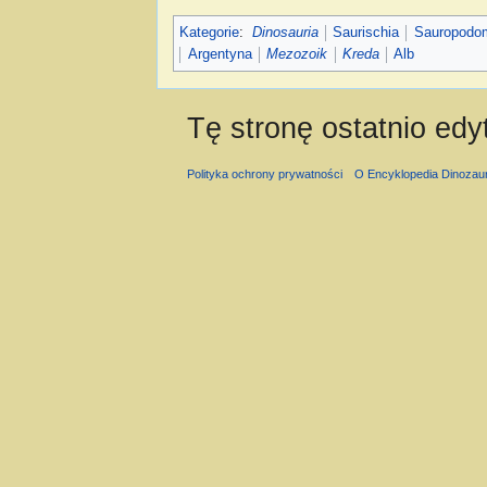
Kategorie
:
Dinosauria
Saurischia
Sauropodo
Argentyna
Mezozoik
Kreda
Alb
Tę stronę ostatnio edy
Polityka ochrony prywatności
O Encyklopedia Dinozau