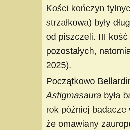
Kości kończyn tylnyc
strzałkowa) były dług
od piszczeli. III koś
pozostałych, natomiast
2025).
Początkowo Bellardini
Astigmasaura
była 
rok później badacze 
że omawiany zauropd