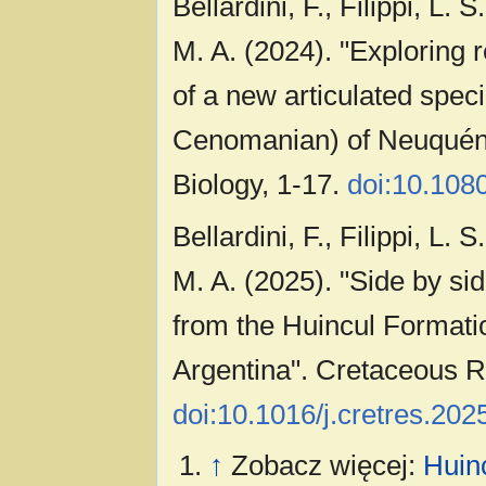
Bellardini, F., Filippi, L. 
M. A. (2024). "Exploring 
of a new articulated spe
Cenomanian) of Neuquén B
Biology, 1-17.
doi:10.108
Bellardini, F., Filippi, L. 
M. A. (2025). "Side by si
from the Huincul Format
Argentina". Cretaceous 
doi:10.1016/j.cretres.20
↑
Zobacz więcej:
Huin