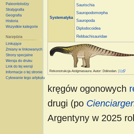
Paleontolodzy
Saurischia
Stratygrafia
Sauropodomorpha
Geografia
Systematyka
Sauropoda
Historia
Wszystkie kategorie
Diplodocoidea
Rebbachisauridae
Narzędzia
Linkujące
Zmiany w linkowanych
Strony specjalne
Wersja do druku
Link do tej wersji
Rekonstrukcja
Astigmasaura
. Autor: Ddinodan.
[1]
Informacje o tej stronie
Cytowanie tego artykułu
kręgów ogonowych
r
drugi (po
Cienciargen
Argentyny w 2025 ro