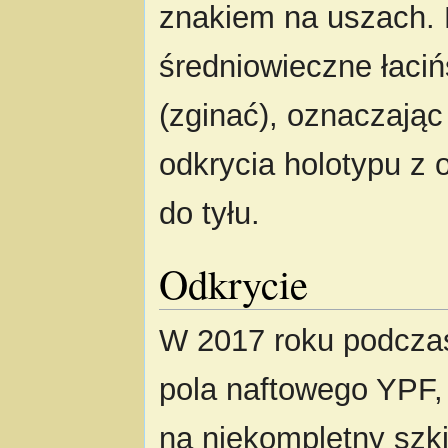
znakiem na uszach. 
średniowieczne łaci
(zginać), oznaczając
odkrycia holotypu z
do tyłu.
Odkrycie
W 2017 roku podczas
pola naftowego YPF,
na niekompletny szk