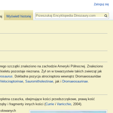
Zaloguj się
Szukaj
aj
Wyświetl historię
órego szczątki znaleziono na zachodzie Ameryki Północnej. Znaleziono
zkieletu pozostaje nieznana. Żył on w towarzystwie takich zwierząt jak
rosaurus
. Dokładna pozycja atrociraptora wewnątrz Dromaeosauridae
Velociraptorinae
,
Saurornitholestinae
, jak i
Dromaeosaurinae
.
pletna czaszka, obejmujące kości przedszczękowe, prawą kość
ęby i fragmenty innych kości (
Currie
i
Varricchio
, 2004).
izolowanych