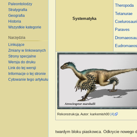
Paleontolodzy
Theropoda
Stratygrafia
Tetanurae
Geografia
Systematyka
Historia
Coelurosaur
Wszystkie kategorie
Paraves
Narzędzia
Dromaeosau
Linkujące
Eudromaeos
Zmiany w linkowanych
Strony specjalne
Wersja do druku
Link do tej wersji
Informacje o tej stronie
Cytowanie tego artykułu
Rekonstrukcja. Autor: karkemish00
[4]
twardym bloku piaskowca. Odkrycie nowego dino