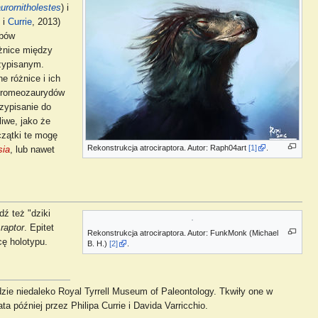
urornitholestes
) i
i
Currie
, 2013)
ębów
óżnice między
zypisanym.
 różnice i ich
 dromeozaurydów
rzypisanie do
liwe, jako że
czątki te mogę
Rekonstrukcja atrociraptora. Autor: Raph04art
[1]
.
sia
, lub nawet
ź też "dziki
z
raptor
. Epitet
Rekonstrukcja atrociraptora. Autor: FunkMonk (Michael
ę holotypu.
B. H.)
[2]
.
dzie niedaleko Royal Tyrrell Museum of Paleontology. Tkwiły one w
 później przez Philipa Currie i Davida Varricchio.