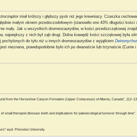
trociraptor
miał krótszy i głębszy pysk niż jego krewniacy. Czaszka cechował
dnie małym oknem przedoczodołowym (stanowiło ono 43% długości kości 
nie mały. Jak u wszystkich dromeozaurydów, w kości przedszczękowej znajd
ów, największy z nich był ząb drugi. Dolna krawędź kości szczękowej była sil
iej pochylonych do tyłu niż u innych dromeozaurydów z wyjątkiem
Deinonychu
st nieznana, prawdopodobnie było ich po dwanaście lub trzynaście (Currie i 
aurid from the Horseshoe Canyon Formation (Upper Cretaceous) of Alberta, Canada", 112–132. 
s of small theropod dinosaur teeth and implications for paleoecological turnover through time
urs" wyd. Princeton University.