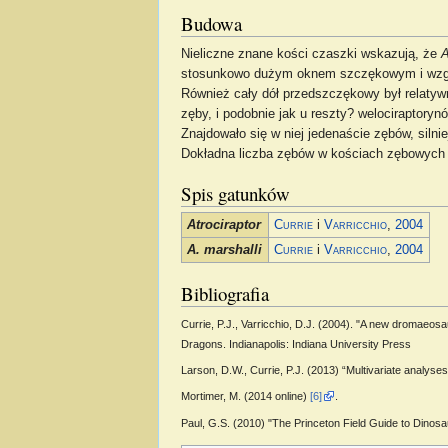
Budowa
Nieliczne znane kości czaszki wskazują, że
A
stosunkowo dużym oknem szczękowym i wzglę
Również cały dół przedszczękowy był relatyw
zęby, i podobnie jak u reszty? welociraptoryn
Znajdowało się w niej jedenaście zębów, siln
Dokładna liczba zębów w kościach zębowych je
Spis gatunków
Atrociraptor
Currie
i
Varricchio
,
2004
A. marshalli
Currie
i
Varricchio
,
2004
Bibliografia
Currie, P.J., Varricchio, D.J. (2004). "A new dromaeos
Dragons. Indianapolis: Indiana University Press
Larson, D.W., Currie, P.J. (2013) “Multivariate analyse
Mortimer, M. (2014 online)
[6]
.
Paul, G.S. (2010) "The Princeton Field Guide to Dinosa