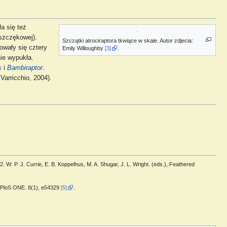
a się też
szczękowej).
Szczątki atrociraptora tkwiące w skale. Autor zdjecia:
owały się cztery
Emily Willoughby
[3]
.
nie wypukła.
s
i
Bambiraptor
.
Varricchio, 2004).
W: P. J. Currie, E. B. Koppelhus, M. A. Shugar, J. L. Wright. (eds.), Feathered
”. PloS ONE. 8(1), e54329
[5]
.