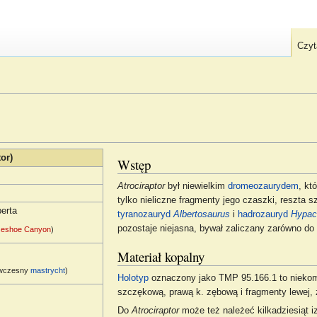
Czyt
tor)
Wstęp
Atrociraptor
był niewielkim
dromeozaurydem
, kt
tylko nieliczne fragmenty jego czaszki, reszta s
berta
tyranozauryd
Albertosaurus
i
hadrozauryd
Hypac
pozostaje niejasna, bywał zaliczany zarówno do
seshoe Canyon
)
Materiał kopalny
wczesny
mastrycht
)
Holotyp
oznaczony jako TMP 95.166.1 to niekom
szczękową, prawą k. zębową i fragmenty lewej, z
Do
Atrociraptor
może też należeć kilkadziesiąt 