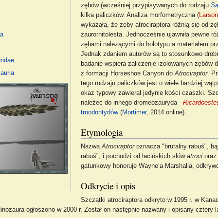
zębów (wcześniej przypisywanych do rodzaju
Sa
kilka paliczków. Analiza morfometryczna (
Larson
wykazała, że zęby atrociraptora różnią się od z
zaurornitolesta. Jednocześnie ujawniła pewne r
ia
zębami należącymi do holotypu a materiałem pr
Jednak zdaniem autorów są to stosunkowo drobne
ridae
badanie wspiera zaliczenie izolowanych zębów
auria
z formacji Horseshoe Canyon do
Atrociraptor
. P
tego rodzaju paliczków jest o wiele bardziej wątp
okaz typowy zawierał jedynie kości czaszki. Sz
należeć do innego dromeozauryda -
Ricardoeste
troodontydów
(
Mortimer
, 2014 online).
Etymologia
Nazwa
Atrociraptor
oznacza "brutalny rabuś", bąd
rabuś", i pochodzi od łacińskich słów
atroci
ora
gatunkowy honoruje Wayne’a Marshalla, odkrywc
Odkrycie i opis
Szczątki atrociraptora odkryto w 1995 r. w Kana
zaura ogłoszono w 2000 r. Został on następnie nazwany i opisany cztery lata