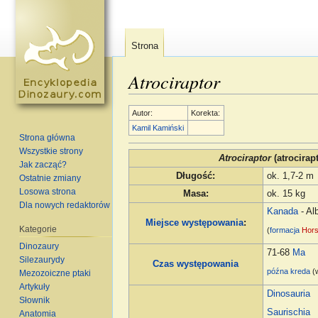
Strona
Atrociraptor
Skocz do:
nawigacja
,
szukaj
Autor:
Korekta:
Kamil Kamiński
Strona główna
Wszystkie strony
Atrociraptor
(atrocirap
Jak zacząć?
Długość
:
ok. 1,7-2 m
Ostatnie zmiany
Losowa strona
Masa
:
ok. 15 kg
Dla nowych redaktorów
Kanada
- Al
Miejsce występowania
:
Kategorie
(
formacja
Hor
Dinozaury
71-68
Ma
Silezaurydy
Czas występowania
późna kreda
(
Mezozoiczne ptaki
Artykuły
Dinosauria
Słownik
Saurischia
Anatomia