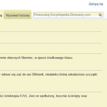
Zaloguj się
Szukaj
aj
Wyświetl historię
erenie obecnych Niemiec, w epoce środkowego triasu.
dnosi się zaś do wsi Dillstedt, niedaleko której odnaleziono szczątki
ci śródstopia II-IV). Jest on wydłużony, bocznie ściśnięty oraz