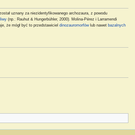
został uznany za niezidentyfikowanego archozaura, z powodu
liwy
(np.: Rauhut & Hungerbühler, 2000). Molina-Pérez i Larramendi
je, że mógł być to przedstawiciel
dinozauromorfów
lub nawet
bazalnych