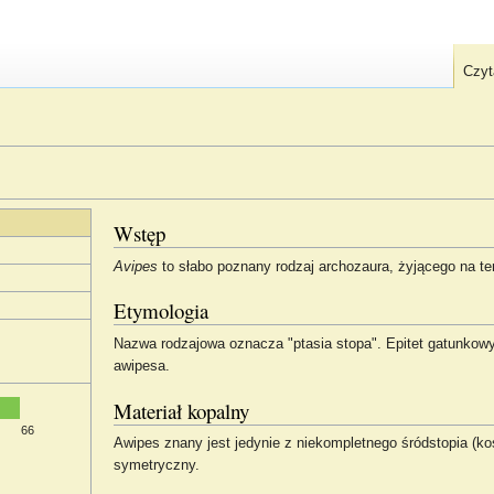
Czyt
Wstęp
Avipes
to słabo poznany rodzaj archozaura, żyjącego na t
Etymologia
Nazwa rodzajowa oznacza "ptasia stopa". Epitet gatunkowy o
awipesa.
Materiał kopalny
66
Awipes znany jest jedynie z niekompletnego śródstopia (koś
symetryczny.