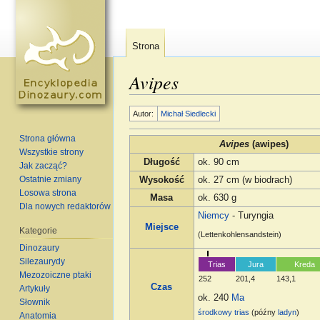
Strona
Avipes
Skocz do:
nawigacja
,
szukaj
Autor:
Michał Siedlecki
Strona główna
Avipes
(awipes)
Wszystkie strony
Długość
ok. 90 cm
Jak zacząć?
Ostatnie zmiany
Wysokość
ok. 27 cm (w biodrach)
Losowa strona
Masa
ok. 630 g
Dla nowych redaktorów
Niemcy
- Turyngia
Miejsce
Kategorie
(Lettenkohlensandstein)
Dinozaury
Silezaurydy
Trias
Jura
Kreda
Mezozoiczne ptaki
252
201,4
143,1
Czas
Artykuły
ok. 240
Ma
Słownik
środkowy trias
(późny
ladyn
)
Anatomia