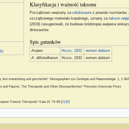
Klasyfikacja i ważność taksonu
Początkowo uważany za
celulozaura
z powodu rozmiarów, 
szczątkowego materiału kopalnego, uznany za
takson wątp
(2019) zasugerowali, że budowa śródstopia awipesa wskazu
dinozaurów.
Spis gatunków
Avipes
Huene
,
1932
nomen dubium
]
A. dillstedtianus
Huene
, 1932
nomen dubium
a, ihre entwicklung und geschichte". Monographien zur Geologia und Palaeontologie. 1, 1-362
cts and Figures. The Theropods and Other Dinosauriformes" Princeton University Press
ropean Triassic Theropods" Gaia 15 :75-88 [
[3]
]