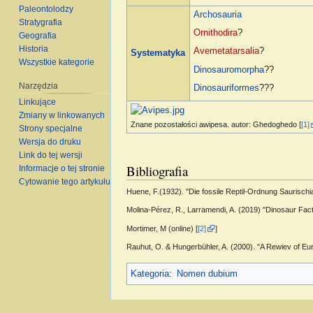
Paleontolodzy
Archosauria
Stratygrafia
Ornithodira
?
Geografia
Historia
Avemetatarsalia
?
Systematyka
Wszystkie kategorie
Dinosauromorpha
??
Narzędzia
Dinosauriformes
???
Linkujące
Zmiany w linkowanych
Znane pozostałości awipesa. autor: Ghedoghedo [
[1]
Strony specjalne
Wersja do druku
Link do tej wersji
Bibliografia
Informacje o tej stronie
Cytowanie tego artykułu
Huene, F.(1932). "Die fossile Reptil-Ordnung Saurischi
Molina-Pérez, R., Larramendi, A. (2019) "Dinosaur Fa
Mortimer, M (online) [
[2]
]
Rauhut, O. & Hungerbühler, A. (2000). "A Rewiev of Eu
Kategoria
:
Nomen dubium