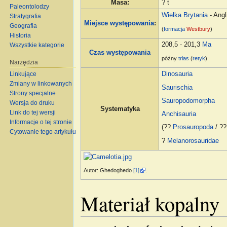
Masa
:
? t
Paleontolodzy
Wielka Brytania
- Angl
Stratygrafia
Miejsce występowania
:
Geografia
(
formacja
Westbury
)
Historia
208,5 - 201,3
Ma
Wszystkie kategorie
Czas występowania
późny
trias
(
retyk
)
Narzędzia
Dinosauria
Linkujące
Zmiany w linkowanych
Saurischia
Strony specjalne
Sauropodomorpha
Wersja do druku
Systematyka
Link do tej wersji
Anchisauria
Informacje o tej stronie
(??
Prosauropoda
/ ?
Cytowanie tego artykułu
?
Melanorosauridae
Autor: Ghedoghedo
[1]
.
Materiał kopalny