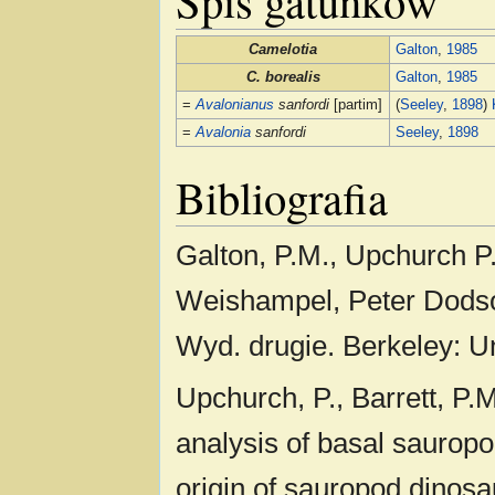
Camelotia
Galton
,
1985
C. borealis
Galton
,
1985
=
Avalonianus
sanfordi
[partim]
(
Seeley
,
1898
)
=
Avalonia
sanfordi
Seeley
,
1898
Bibliografia
Galton, P.M., Upchurch P
Weishampel, Peter Dodso
Wyd. drugie. Berkeley: Un
Upchurch, P., Barrett, P.
analysis of basal sauropo
origin of sauropod dinosau