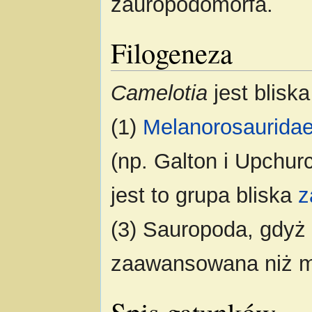
zauropodomorfa.
Filogeneza
Camelotia
jest blisk
(1)
Melanorosaurida
(np. Galton i Upchurc
jest to grupa bliska
z
(3) Sauropoda, gdyż
zaawansowana niż me
Spis gatunków