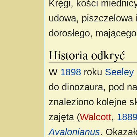
Kręgi, kości miednic
udowa, piszczelowa i
dorosłego, mającego
Historia odkryć
W
1898
roku
Seeley
do dinozaura, pod 
znaleziono kolejne s
zajęta (
Walcott
,
188
Avalonianus
. Okazał