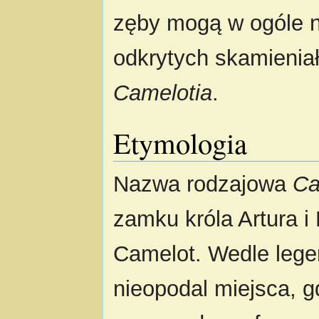
zęby mogą w ogóle ni
odkrytych skamienia
Camelotia
.
Etymologia
Nazwa rodzajowa
Ca
zamku króla Artura 
Camelot. Wedle lege
nieopodal miejsca, g