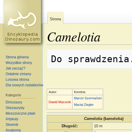
Strona
Camelotia
Skocz do:
nawigacja
,
szukaj
Strona główna
Wszystkie strony
Jak zacząć?
Ostatnie zmiany
Losowa strona
Dla nowych redaktorów
Autor:
Korekta:
Kategorie
Marcin Szermański
Dinozaury
Dawid Mazurek
Maciej Ziegler
Silezaurydy
Mezozoiczne ptaki
Camelotia
(kamelotia)
Artykuły
Słownik
Długość
:
10 m
Anatomia