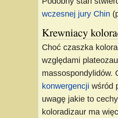
Podobny stan stwier
wczesnej jury
Chin
(
Krewniacy kolora
Choć czaszka kolora
względami plateozaur
massospondylidów. O
konwergencji
wśród p
uwagę jakie to cechy,
koloradizaur ma wię