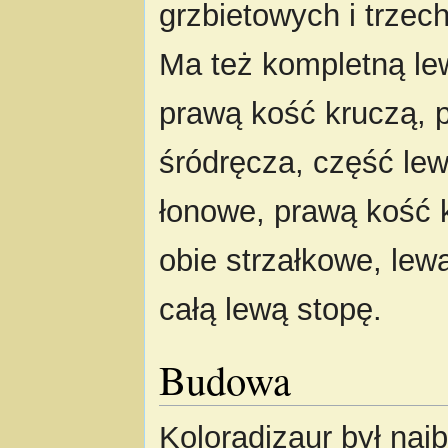
grzbietowych i trzec
Ma też kompletną lew
prawą kość kruczą, 
śródręcza, część lew
łonowe, prawą kość 
obie strzałkowe, lew
całą lewą stopę.
Budowa
Koloradizaur był najb