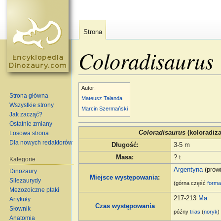
Strona
Coloradisaurus
Skocz do:
nawigacja
,
szukaj
Autor:
Strona główna
Mateusz Tałanda
Wszystkie strony
Marcin Szermański
Jak zacząć?
Ostatnie zmiany
Coloradisaurus
(koloradiza
Losowa strona
Dla nowych redaktorów
Długość
:
3-5 m
Masa
:
? t
Kategorie
Argentyna
(prowi
Dinozaury
Miejsce występowania
:
Silezaurydy
(górna część
forma
Mezozoiczne ptaki
217-213
Ma
Artykuły
Czas występowania
Słownik
późny
trias
(
noryk
)
Anatomia