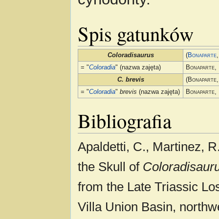
Spis gatunków
Coloradisaurus
(
Bonaparte
= "
Coloradia
" (nazwa zajęta)
Bonaparte
,
C. brevis
(
Bonaparte
= "
Coloradia
"
brevis
(nazwa zajęta)
Bonaparte
,
Bibliografia
Apaldetti, C., Martinez, R
the Skull of
Coloradisauru
from the Late Triassic Lo
Villa Union Basin, northw