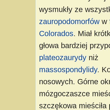
wysmukły ze wszyst
zauropodomorfów
w
Colorados
. Miał krót
głowa bardziej przy
plateozaurydy
niż
massospondylidy
. K
nosowych. Górne okn
mózgoczaszce mieści
szczękowa mieściła 