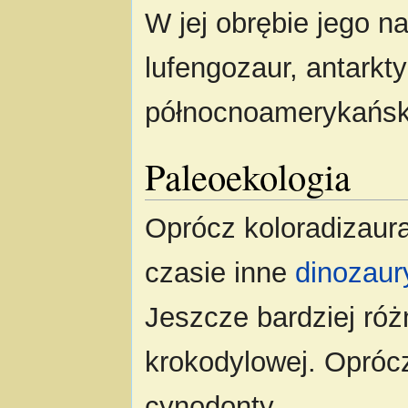
W jej obrębie jego n
lufengozaur, antark
północnoamerykańs
Paleoekologia
Oprócz koloradizaur
czasie inne
dinozaur
Jeszcze bardziej różn
krokodylowej. Oprócz
cynodonty.