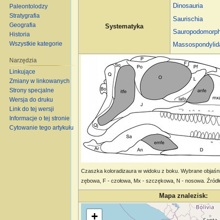
Dinosauria
Paleontolodzy
Stratygrafia
Saurischia
Geografia
Systematyka
Sauropodomorp
Historia
Wszystkie kategorie
Massospondylid
Narzędzia
Linkujące
Zmiany w linkowanych
Strony specjalne
Wersja do druku
Link do tej wersji
Informacje o tej stronie
Cytowanie tego artykułu
Czaszka koloradizaura w widoku z boku. Wybrane objaśnie
zębowa, F - czołowa, Mx - szczękowa, N - nosowa. Źródło: 
Mapa znalezisk:
Wczytywanie mapy…
+