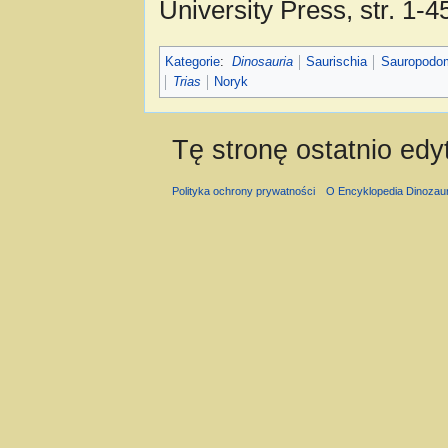
University Press, str. 1-4
Kategorie
:
Dinosauria
Saurischia
Sauropodo
Trias
Noryk
Tę stronę ostatnio ed
Polityka ochrony prywatności
O Encyklopedia Dinozau