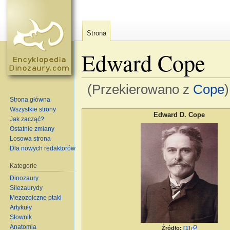
Strona
Edward Cope
(Przekierowano z
Cope
)
Strona główna
Skocz do:
nawigacja
,
szukaj
Wszystkie strony
Edward D. Cope
Jak zacząć?
Ostatnie zmiany
Losowa strona
Dla nowych redaktorów
Kategorie
Dinozaury
Silezaurydy
Mezozoiczne ptaki
Artykuły
Słownik
Anatomia
Źródło:
[1]