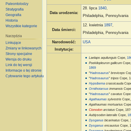
Paleontolodzy
28. lipca
1840
,
Stratygrafia
Data urodzenia
:
Geografia
Philadelphia, Pennsylvania
Historia
12. kwietnia
1897
,
Wszystkie kategorie
Data śmierci
:
Philadelphia, Pennsylvania
Narzędzia
Narodowość
:
USA
Linkujące
Zmiany w linkowanych
Instytucje
:
Strony specjalne
Laelaps aquilunguis
Cope,
18
Wersja do druku
Poekilopleuron gallicum
Cope
Link do tej wersji
1869
Informacje o tej stronie
"
Hadrosaurus
"
breviceps
Cop
Cytowanie tego artykułu
"
Hadrosaurus
"
tripos
Cope, 1
Hypsibema
crassicauda
Cope
Ornithotarsus
immansis
Cope
"
Hadrosaurus
"
cavatus
Cope
Agathaumas
sylvestris
Cope
Agathaumas
mortuarius Cop
Cionodon
arctatus
Cope, 187
Aublysodon lateralis
Cope,
18
Dysganus
bicarinatus
Cope, 
Dysganus
encaustus
Cope, 
Dysganus
haydenianus
Cope