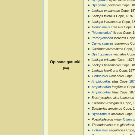
Dysganus
peiganus
Cope, 18
Laelaps explanatus
Cope, 18
Laelaps falculus
Cope, 1876
Laelaps incrassatus
Cope, 1
Monoclonius
crassus
Cope, 
"
Monoclonius
" fissus
Cope, 1
Paronychodon
lacustris
Cope
Camarasaurus
supremus
Co
Caulodon diversidens
Cope, 
Dystrophaeus
viamalae
Cope
Laelaps cristatus
Cope, 1877
Opisane gatunki
:
Laelaps hazenianus
Cope, 18
(64)
Laelaps laevifrons
Cope, 187
Tichosteus
lucasanus
Cope, 
Amphicoelias
altus
Cope,
187
Amphicoelias
fragillimus
Cope
Amphicoelias
latus
Cope, 187
Brachyrophus altarkansanus
Caulodon leptoganus
Cope, 1
Epanterias amplexus
Cope, 1
Hypsirophus
discurus
Cope, 
Poekilopleuron minor
Owen
v
Thecodontosaurus gibbidens
Tichosteus
aequifacies
Cope,