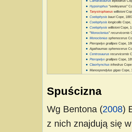
Camarasaurus
leptodirus
Cop
Hypsirophus
"seeleyanus" Co
Tanystrophaeus
willistoni
Cop
Coelophysis
bauri
Cope, 188
Coelophysis
longicollis
Cope, 
Coelophysis
willistoni
Cope, 1
"
Monoclonius
"
recurvicornis
C
Monoclonius
sphenocerus
Co
Pteropelyx grallipes
Cope, 18
Agathaumas sphenocerus
Co
Centrosaurus
recurvicornis
C
Pteropelyx
grallipes
Cope, 18
Claorhynchus
trihedrus
Cope
Manospondylus gigas
Cope, 
Spuścizna
Wg Bentona (
2008
) 
z nich znajdują się 