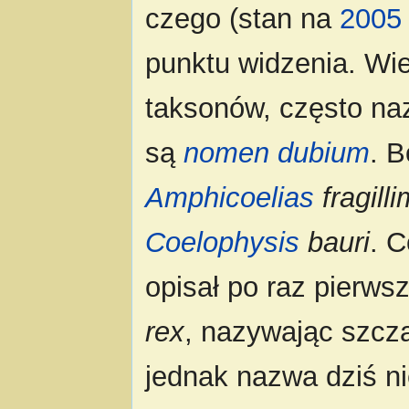
czego (stan na
2005
punktu widzenia. Wie
taksonów, często na
są
nomen dubium
. B
Amphicoelias
fragill
Coelophysis
bauri
. 
opisał po raz pierws
rex
, nazywając szcz
jednak nazwa dziś n