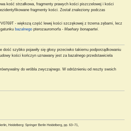
wa kość strzałkowa, fragmenty prawych kości piszczelowej i kości
niezidentyfikowane fragmenty kości. Został znaleziony podczas
PV0769T - większą część lewej kości szczękowej z trzema zębami, lecz
o gatunku
bazalnego
pterozauromorfa -
Maehary bonapartei
.
kże dość szybko pojawiły się głosy przeciwko takiemu podporządkowaniu
ie budowy kości kończyn uznawany jest za bazalnego przedstawiciela
orównywalny do wróbla zwyczajnego. W odróżnieniu od reszty swoich
erlin, Heidelberg: Springer Berlin Heidelberg, pp. 63–71,