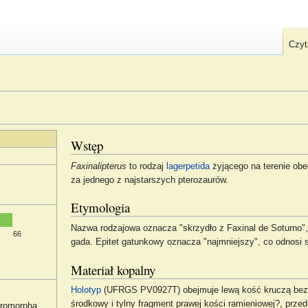
Czyt
Wstęp
Faxinalipterus
to rodzaj
lagerpetida
żyjącego na terenie obe
za jednego z najstarszych pterozaurów.
Etymologia
Nazwa rodzajowa oznacza "skrzydło z Faxinal de Soturno", 
66
gada. Epitet gatunkowy oznacza "najmniejszy", co odnosi s
Materiał kopalny
Holotyp
(UFRGS PV0927T) obejmuje lewą kość kruczą bez k
środkowy i tylny fragment prawej kości ramieniowej?, przed
uromorpha