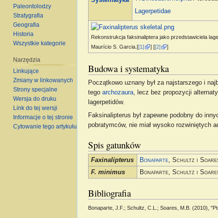
Paleontolodzy
Lagerpetidae
Stratygrafia
Geografia
Historia
Rekonstrukcja faksinaliptera jako przedstawiciela lage
Wszystkie kategorie
Maurício S. Garcia.[
[1]
] [
[2]
]
Narzędzia
Budowa i systematyka
Linkujące
Zmiany w linkowanych
Początkowo uznany był za najstarszego i naj
Strony specjalne
tego
archozaura
, lecz bez propozycji alterna
Wersja do druku
lagerpetidów.
Link do tej wersji
Faksinalipterus był zapewne podobny do inny
Informacje o tej stronie
pobratymców, nie miał wysoko rozwiniętych a
Cytowanie tego artykułu
Spis gatunków
Faxinalipterus
Bonaparte
, Schultz i Soar
F. minimus
Bonaparte, Schultz i Soare
Bibliografia
Bonaparte, J.F.; Schultz, C.L.; Soares, M.B. (2010), "P