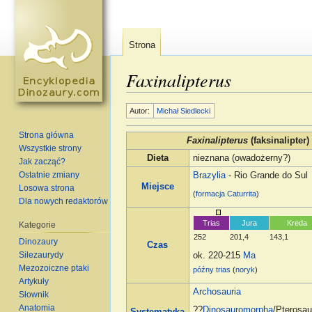
Strona
Faxinalipterus
Skocz do:
nawigacja
,
szukaj
Autor:
Michał Siedlecki
Strona główna
Faxinalipterus
(faksinalipter)
Wszystkie strony
Dieta
nieznana (owadożerny?)
Jak zacząć?
Ostatnie zmiany
Brazylia
- Rio Grande do Sul
Miejsce
Losowa strona
(
formacja
Caturrita
)
Dla nowych redaktorów
Trias
Jura
Kreda
Kategorie
252
201,4
143,1
Dinozaury
Czas
Silezaurydy
ok. 220-215
Ma
Mezozoiczne ptaki
późny trias
(
noryk
)
Artykuły
Archosauria
Słownik
Anatomia
??
Dinosauromorpha
/Pterosa
Systematyka