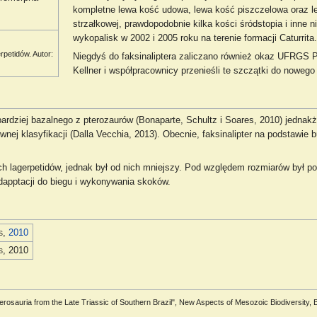
kompletne lewa kość udowa, lewa kość piszczelowa oraz le
strzałkowej, prawdopodobnie kilka kości śródstopia i inne 
wykopalisk w 2002 i 2005 roku na terenie formacji Caturrita.
rpetidów. Autor:
Niegdyś do faksinaliptera zaliczano również okaz UFRGS 
Kellner i współpracownicy przenieśli te szczątki do noweg
bardziej bazalnego z pterozaurów (Bonaparte, Schultz i Soares, 2010) jedna
tywnej klasyfikacji (Dalla Vecchia, 2013). Obecnie, faksinalipter na podstaw
ch lagerpetidów, jednak był od nich mniejszy. Pod względem rozmiarów był p
dapptacji do biegu i wykonywania skoków.
es,
2010
s, 2010
terosauria from the Late Triassic of Southern Brazil", New Aspects of Mesozoic Biodiversity, B