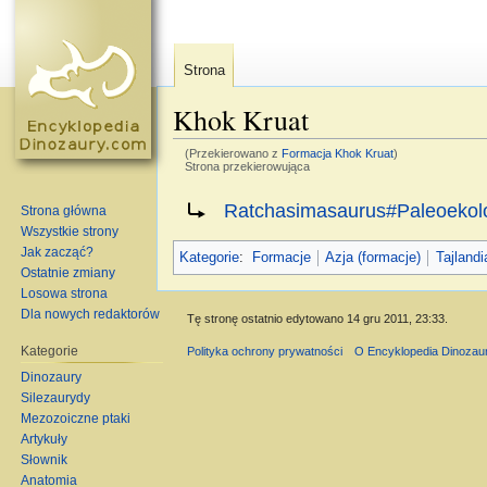
Strona
Khok Kruat
(Przekierowano z
Formacja Khok Kruat
)
Strona przekierowująca
Skocz do:
nawigacja
,
szukaj
Przekierowanie do:
Ratchasimasaurus#Paleoekolo
Strona główna
Wszystkie strony
Jak zacząć?
Kategorie
:
Formacje
Azja (formacje)
Tajlandi
Ostatnie zmiany
Losowa strona
Dla nowych redaktorów
Tę stronę ostatnio edytowano 14 gru 2011, 23:33.
Kategorie
Polityka ochrony prywatności
O Encyklopedia Dinozau
Dinozaury
Silezaurydy
Mezozoiczne ptaki
Artykuły
Słownik
Anatomia