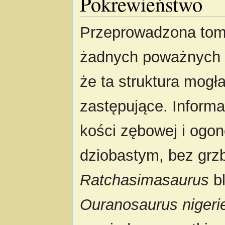
Pokrewieństwo
Przeprowadzona tom
żadnych poważnych z
że ta struktura mog
zastępujące. Informa
kości zębowej i ogo
dziobastym, bez grzb
Ratchasimasaurus
b
Ouranosaurus nigeri