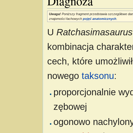
Diagnoza
Uwaga!
Poniższy fragment przedstawia szczegółowe dan
znajomości fachowych
pojęć anatomicznych
.
U
Ratchasimasaurus
kombinacja charakte
cech, które umożliwi
nowego
taksonu
:
proporcjonalnie wy
zębowej
ogonowo nachylony 