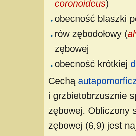
coronoideus
)
obecność blaszki p
rów zębodołowy (
al
zębowej
obecność krótkiej
d
Cechą
autapomorfic
i grzbietobrzusznie 
zębowej. Obliczony 
zębowej (6,9) jest n