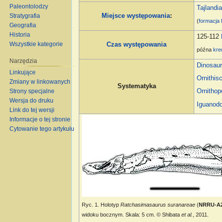
Paleontolodzy
Tajlandi
Stratygrafia
Miejsce występowania
:
(
formacja
Geografia
Historia
125-112
Wszystkie kategorie
Czas występowania
późna
kre
Narzędzia
Dinosaur
Linkujące
Ornithis
Zmiany w linkowanych
Systematyka
Ornitho
Strony specjalne
Wersja do druku
Iguanodo
Link do tej wersji
Informacje o tej stronie
Cytowanie tego artykułu
Ryc. 1. Holotyp
Ratchasimasaurus suranareae
(
NRRU-A
widoku bocznym. Skala: 5 cm. © Shibata
et al.
, 2011.