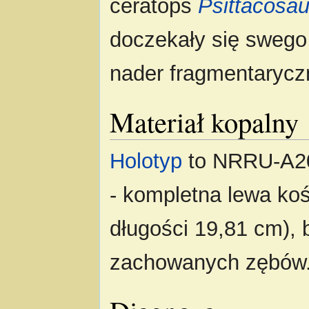
ceratops
Psittacosa
doczekały się swego
nader fragmentarycz
Materiał kopalny
Holotyp
to NRRU-A206
- kompletna lewa ko
długości 19,81 cm), 
zachowanych zębów