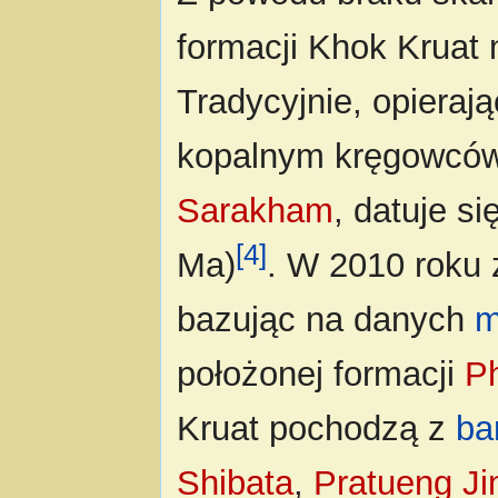
formacji Khok Kruat n
Tradycyjnie, opieraj
kopalnym kręgowców 
Sarakham
, datuje s
[4]
Ma)
. W 2010 roku 
bazując na danych
m
położonej formacji
P
Kruat pochodzą z
ba
Shibata
,
Pratueng Ji