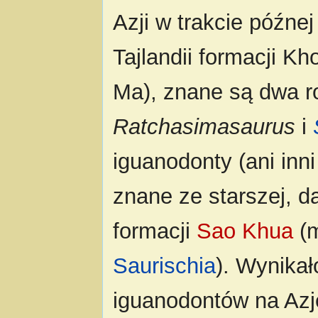
Azji w trakcie późne
Tajlandii formacji K
Ma), znane są dwa r
Ratchasimasaurus
i
iguanodonty (ani inn
znane ze starszej, 
formacji
Sao Khua
(m
Saurischia
). Wynikał
iguanodontów na Azj