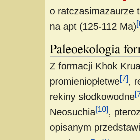
o ratczasimazaurze 
[
na apt (125-112 Ma)
Paleoekologia fo
Z formacji Khok Krua
[7]
promieniopłetwe
, 
[
rekiny słodkowodne
[10]
Neosuchia
, ptero
opisanym przedstaw