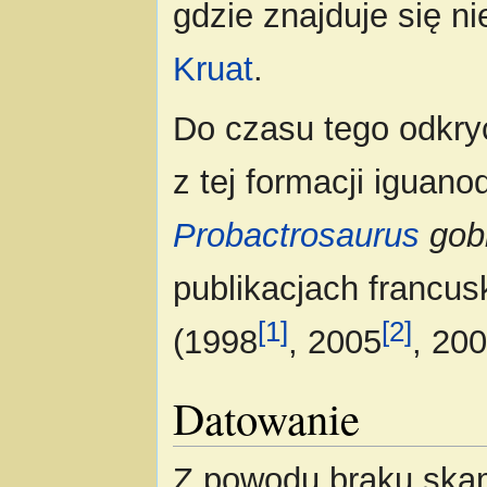
gdzie znajduje się ni
Kruat
.
Do czasu tego odkry
z tej formacji iguan
Probactrosaurus
gob
publikacjach francu
[1]
[2]
(1998
, 2005
, 20
Datowanie
Z powodu braku skam