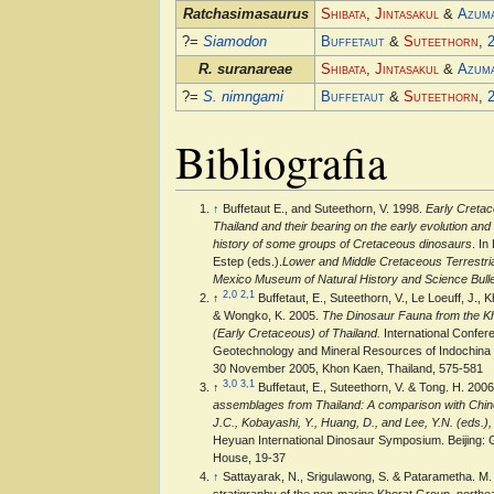
Ratchasimasaurus
Shibata
,
Jintasakul
&
Azum
?=
Siamodon
Buffetaut
&
Suteethorn
,
R. suranareae
Shibata
,
Jintasakul
&
Azum
?=
S. nimngami
Buffetaut
&
Suteethorn
,
Bibliografia
↑
Buffetaut E., and Suteethorn, V. 1998.
Early Creta
Thailand and their bearing on the early evolution and
history of some groups of Cretaceous dinosaurs
. In
Estep (eds.).
Lower and Middle Cretaceous Terrestr
Mexico Museum of Natural History and Science Bulle
2,0
2,1
↑
Buffetaut, E., Suteethorn, V., Le Loeuff, J.,
& Wongko, K. 2005.
The Dinosaur Fauna from the K
(Early Cretaceous) of Thailand.
International Confer
Geotechnology and Mineral Resources of Indochin
30 November 2005, Khon Kaen, Thailand, 575-581
3,0
3,1
↑
Buffetaut, E., Suteethorn, V. & Tong. H. 200
assemblages from Thailand: A comparison with Chine
J.C., Kobayashi, Y., Huang, D., and Lee, Y.N. (eds.)
Heyuan International Dinosaur Symposium. Beijing: G
House, 19-37
↑
Sattayarak, N., Srigulawong, S. & Patarametha. M
stratigraphy of the non-marine Khorat Group, northea