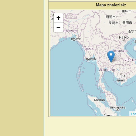
Mapa znalezisk:
Wczytywanie mapy…
+
−
Lea