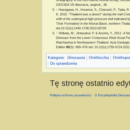
GEOSEA VII Abstracts, angkok,
, 36.
↑
Hasegawa, H., Imsamut, S., Charusiri, P., Tada, R.,
K. 2010.
“Thailand was a desert” during the mid-Cr
shift of the subtropical high-pressure belt indicated 
Thok Formation) in the Khorat Basin, northern Thail
doi:10.1111/j.1440-1738.2010.00728
↑
Shibata, M., Jintasakul, P. & Azuma, Y., 2011.
A Ne
Dinosaur from the Lower Cretaceous Khok Kruat Fo
Ratchasima in Northeastern Thailand.
Acta Geologica
Edition
85
(5): 969–976 doi: 10.1111/j.1755-6724.201
Kategorie
:
Dinosauria
Ornithischia
Ornithopo
Do sprawdzenia
Tę stronę ostatnio ed
Polityka ochrony prywatności
O Encyklopedia Dinozau