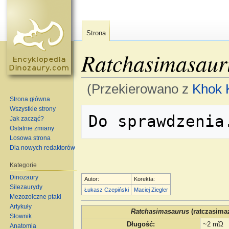
Strona
Ratchasimasaur
(Przekierowano z
Khok 
Strona główna
Skocz do:
nawigacja
,
szukaj
Wszystkie strony
Jak zacząć?
Ostatnie zmiany
Losowa strona
Dla nowych redaktorów
Kategorie
Dinozaury
Autor:
Korekta:
Silezaurydy
Łukasz Czepiński
Maciej Ziegler
Mezozoiczne ptaki
Artykuły
Ratchasimasaurus
(ratczasima
Słownik
Długość
:
~2 mΏ
Anatomia