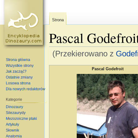
Strona
Pascal Godefroi
(Przekierowano z
Godefr
Strona główna
Skocz do:
nawigacja
,
szukaj
Wszystkie strony
Pascal Godefroit
Jak zacząć?
Ostatnie zmiany
Losowa strona
Dla nowych redaktorów
Kategorie
Dinozaury
Silezaurydy
Mezozoiczne ptaki
Artykuły
Słownik
Anatomia