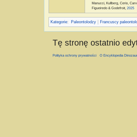
Manucci, Kullberg, Cerio, Car
Figueiredo & Godefroit,
2025
Kategorie
:
Paleontolodzy
Francuscy paleontol
Tę stronę ostatnio ed
Polityka ochrony prywatności
O Encyklopedia Dinozau