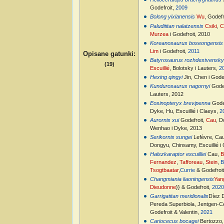
Godefroit,
2009
Bolong yixianensis
Wu
, Godefr
Paludititan nalatzensis
Csiki
,
C
Murzea
i Godefroit, 2010
Koreanosaurus boseongensis
Lim
i Godefroit,
2011
Opisane gatunki
:
Batyrosaurus rozhdestvensky
(19)
Escuillié
, Bolotsky i Lauters,
2
Hexing qingyi
Jin, Chen i Gode
Kundurosaurus nagornyi
Godef
Lauters, 2012
Eosinopteryx brevipenna
Gode
Dyke, Hu, Escuillié i Claeys,
2
Aurornis xui
Godefroit,
Cau
, D
Wenhao i Dyke, 2013
Serikornis sungei
Lefèvre, Cau
Dongyu, Chinsamy, Escuillié i 
Halszkaraptor escuilliei
Cau,
B
Fernandez
,
Tafforeau
,
Stein
,
B
Tsogtbaatar
,
Currie
& Godefroit
Changmiania liaoningensis
Yan
Dieudonne
}} & Godefroit,
202
Garrigatitan meridionalis
Díez D
Pereda Superbiola, Jentgen-Ce
Godefroit & Valentin,
2021
Cariocecus bocagei
Bertozzo, 