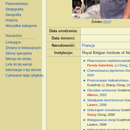
Paleontolodzy
Stratygrafia
Geografia
Historia
Źródło:
[1]
Wszystkie kategorie
Data urodzenia
:
Narzędzia
Data śmierci
:
Linkujące
Narodowość
:
Francja
Zmiany w linkowanych
Instytucje
:
Royal Belgian Institute of N
Strony specjalne
Wersja do druku
Pinacosaurus mephistocephal
Link do tej wersji
Pereda-Suberbiola
, Li i
Dong
,
Informacje o tej stronie
Charonosaurus jiayinensis
God
2000
Cytowanie tego artykułu
Protoceratops hellenikorhinus
Godefroit, Li, Shang i Dong,
2
Olorotitan arharensis
Godefroi
Alifanov
,
2003
Sahaliyania elunchunorum
God
Lauters
,
2008
Velociraptor osmolskae
Godefr
Shang
i Dong, 2008
Wulagasaurus dongi
Godefroit
Lauters, 2008
Helioceratops brachygnathus