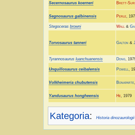
Secernosaurus koerneri
Brett-Sur
Segnosaurus galbinensis
Perle
, 19
Stegoceras
browni
Wall
&
Ga
Torvosaurus tanneri
Galton
&
Tyrannosaurus
luanchuanensis
Dong
, 197
Unquillosaurus ceibalensis
Powell
, 1
Volkheimeria chubutensis
Bonaparte
Yandusaurus hongheensis
He
, 1979
Kategoria
:
Historia dinozaurologii