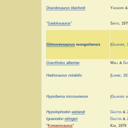
Dravidosaurus blanfordi
Yadagiri &
"
Gadolosaurus
"
Saito, 197
Gilmoreosaurus
mongoliensis
(
Gilmore
,
Gravitholus albertae
Wall &
Ga
Hadrosaurus notabilis
(
Lambe
,
19
Hypsibema missouriense
(
Gilmore
v
Hypsilophodon
wielandi
Galton
&
Iguanodon
ottingeri
Galton
&
"
Koreanosaurus
"
Kim, 1979