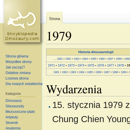
Strona
1979
Skocz do:
nawigacja
,
szukaj
Historia dinozaurologii
Strona główna
...
1961
•
1962
•
1963
•
1964
•
1965
•
1966
•
1967
•
1968
•
1969
Wszystkie strony
1971
•
1972
•
1973
•
1974
•
1975
•
1976
•
1977
•
1978
•
1
Jak zacząć?
1981
•
1982
•
1983
•
1984
•
1985
•
1986
•
1987
•
1988
•
1989
•
Ostatnie zmiany
Losowa strona
Wydarzenia
Dla nowych redaktorów
Kategorie
Dinozaury
15. stycznia 1979 
Silezaurydy
Mezozoiczne ptaki
Chung Chien Young)
Artykuły
Słownik
Anatomia