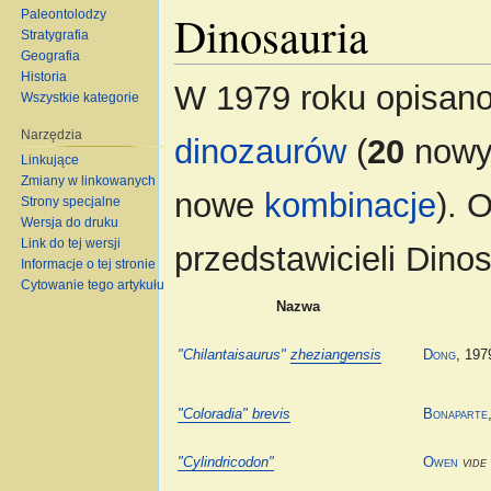
Dinosauria
Paleontolodzy
Stratygrafia
Geografia
Historia
W 1979 roku opisan
Wszystkie kategorie
Narzędzia
dinozaurów
(
20
now
Linkujące
Zmiany w linkowanych
nowe
kombinacje
). 
Strony specjalne
Wersja do druku
Link do tej wersji
przedstawicieli Dino
Informacje o tej stronie
Cytowanie tego artykułu
Nazwa
"Chilantaisaurus"
zheziangensis
Dong
, 197
"Coloradia" brevis
Bonaparte
"Cylindricodon"
Owen
vide