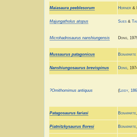
Maiasaura peeblesorum
Horner
& 
Majungatholus atopus
Sues
&
Ta
Microhadrosaurus nanshiungensis
Dong, 197
Mussaurus patagonicus
Bonaparte
Nanshiungosaurus brevispinus
Dong
, 197
?Ornithomimus antiquus
(
Leidy
,
18
Patagosaurus fariasi
Bonaparte
Piatnitzkysaurus floresi
Bonaparte