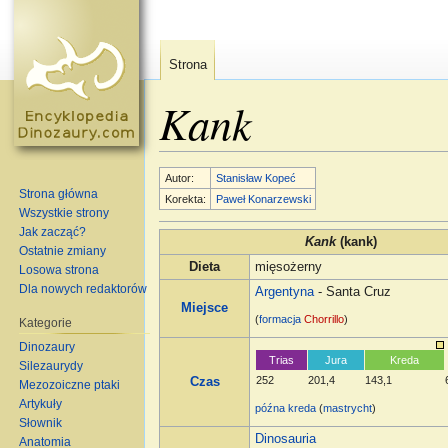
Strona
Kank
Skocz do:
nawigacja
,
szukaj
Autor:
Stanisław Kopeć
Strona główna
Korekta:
Paweł Konarzewski
Wszystkie strony
Jak zacząć?
Kank
(kank)
Ostatnie zmiany
Dieta
mięsożerny
Losowa strona
Dla nowych redaktorów
Argentyna
- Santa Cruz
Miejsce
(
formacja
Chorrillo
)
Kategorie
Dinozaury
Trias
Jura
Kreda
Silezaurydy
252
201,4
143,1
Czas
Mezozoiczne ptaki
Artykuły
późna kreda
(
mastrycht
)
Słownik
Dinosauria
Anatomia