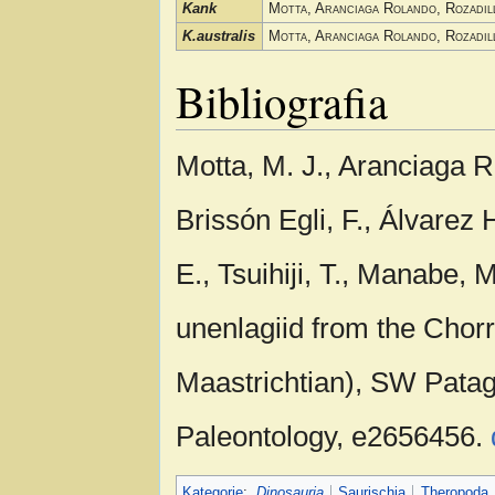
Kank
Motta, Aranciaga Rolando, Rozadill
K.australis
Motta, Aranciaga Rolando, Rozadill
Bibliografia
Motta, M. J., Aranciaga Ro
Brissón Egli, F., Álvarez
E., Tsuihiji, T., Manabe, 
unenlagiid from the Chorr
Maastrichtian), SW Patago
Paleontology, e2656456.
Kategorie
:
Dinosauria
Saurischia
Theropoda