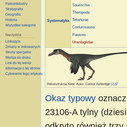
Paleontolodzy
Saurischia
Stratygrafia
Theropoda
Geografia
Historia
Tetanurae
Systematyka
Wszystkie kategorie
Coelurosauria
Narzędzia
Paraves
Linkujące
Unenlagiidae
Zmiany w linkowanych
Strony specjalne
Wersja do druku
Link do tej wersji
Informacje o tej stronie
Cytowanie tego artykułu
Rekonstrukcja
Kank
. Autor: Connor Ashbridge
[2]
Okaz typowy
oznacz
23106-A tylny (dzies
odkryto również trzy 