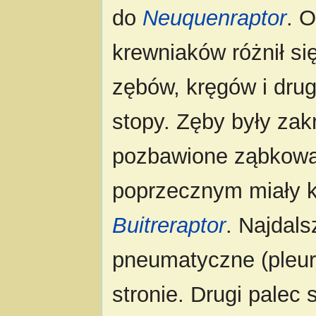
do
Neuquenraptor
. 
krewniaków różnił s
zębów, kręgów i drug
stopy. Zęby były zak
pozbawione ząbkowa
poprzecznym miały ks
Buitreraptor
. Najdals
pneumatyczne (pleuro
stronie. Drugi palec