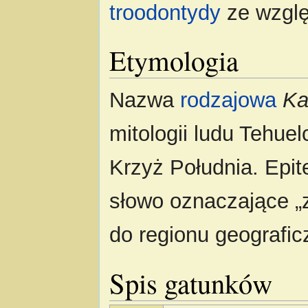
troodontydy
ze wzglę
Etymologia
Nazwa
rodzajowa
Ka
mitologii ludu Tehue
Krzyż Południa. Epi
słowo oznaczające „
do regionu geografi
Spis gatunków