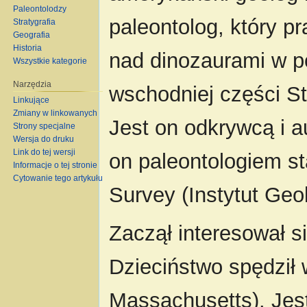
Paleontolodzy
paleontolog, który p
Stratygrafia
Geografia
Historia
nad dinozaurami w p
Wszystkie kategorie
Narzędzia
wschodniej części 
Linkujące
Zmiany w linkowanych
Jest on odkrywcą i a
Strony specjalne
Wersja do druku
Link do tej wersji
on paleontologiem s
Informacje o tej stronie
Cytowanie tego artykułu
Survey (Instytut Geol
Zaczął interesował si
Dzieciństwo spędził
Massachusetts). Jest