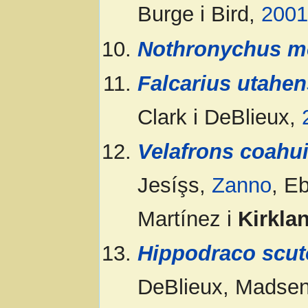
Burge i Bird,
2001
Nothronychus mc
Falcarius utahen
Clark i DeBlieux,
Velafrons coahui
Jesíşs,
Zanno
, E
Martí­nez i
Kirkla
Hippodraco scu
DeBlieux, Madsen,