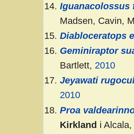
Iguanacolossus f
Madsen, Cavin, Mi
Diabloceratops e
Geminiraptor su
Bartlett,
2010
Jeyawati rugocu
2010
Proa valdearinn
Kirkland
i Alcala