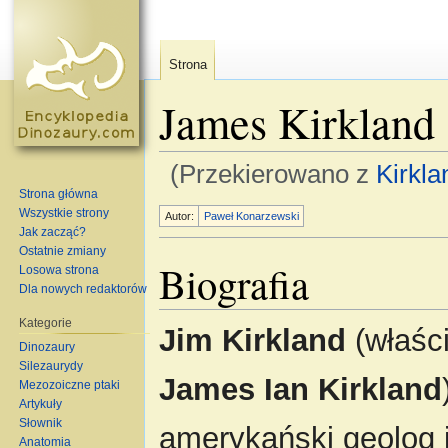
Strona
James Kirkland
(Przekierowano z
Kirkla
Strona główna
Skocz do:
nawigacja
,
szukaj
Wszystkie strony
Autor:
Paweł Konarzewski
Jak zacząć?
Ostatnie zmiany
Biografia
Losowa strona
Dla nowych redaktorów
Kategorie
Jim Kirkland
(właśc
Dinozaury
Silezaurydy
James Ian Kirkland
Mezozoiczne ptaki
Artykuły
Słownik
amerykański geolog 
Anatomia