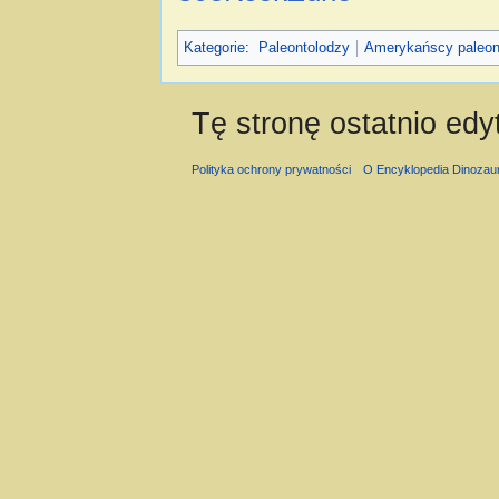
Kategorie
:
Paleontolodzy
Amerykańscy paleon
Tę stronę ostatnio edy
Polityka ochrony prywatności
O Encyklopedia Dinozau