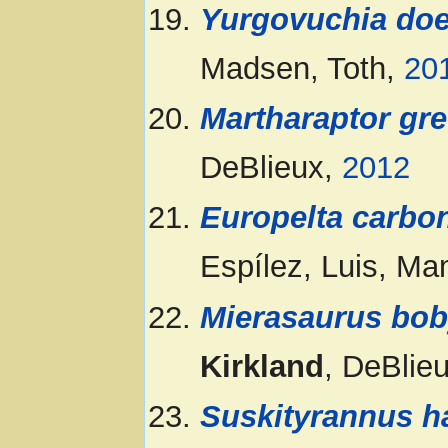
Yurgovuchia doel
Madsen, Toth,
20
Martharaptor gre
DeBlieux,
2012
Europelta carbo
Espílez, Luis, M
Mierasaurus bo
Kirkland
, DeBlie
Suskityrannus h