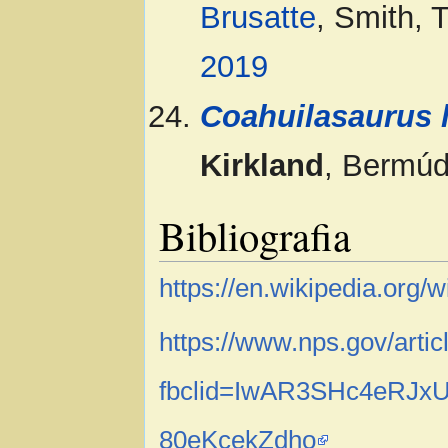
Brusatte
, Smith, 
2019
Coahuilasaurus l
Kirkland
, Bermúd
Bibliografia
https://en.wikipedia.org/
https://www.nps.gov/artic
fbclid=IwAR3SHc4eRJx
80eKcekZdho