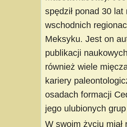
spędził ponad 30 lat
wschodnich regiona
Meksyku. Jest on au
publikacji naukowyc
również wiele mięcz
kariery paleontolog
osadach formacji Ce
jego ulubionych gru
W swoim życiu miał r