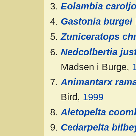
Eolambia carolj
Gastonia burgei
Zuniceratops chr
Nedcolbertia jus
Madsen i Burge,
Animantarx rama
Bird,
1999
Aletopelta coom
Cedarpelta bilb