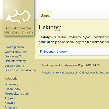
Strona
Lektotyp
Skocz do:
nawigacja
,
szukaj
Lektotyp
(gr.
lektos
- wybrany,
typos
- podobieńs
gatunku
do jego opisania, gdy ten nie wskazał
ho
Strona główna
Kategoria
:
Słownik
Wszystkie strony
Jak zacząć?
Ostatnie zmiany
Tę stronę ostatnio edytowano 12 gru 2011, 14:59.
Losowa strona
Dla nowych redaktorów
Polityka ochrony prywatności
O Encyklopedia Dinozau
Kategorie
Dinozaury
Silezaurydy
Mezozoiczne ptaki
Artykuły
Słownik
Anatomia