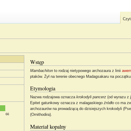
Czyt
Wstęp
Mambachiton
to rodzaj nietypowego archozaura z linii
awem
ptaków. Żył na terenie obecnego Madagsakaru na początku 
Etymologia
Nazwa rodzajowa oznacza
krokodyli pancerz
(od wyrazu z 
Epitet gatunkowy oznacza z malagaskiego
źródło
co ma zwi
archozaurów na prowadzącą do dzisiejszych krokodyli (Pse
66
(Ornithodira).
Materiał kopalny