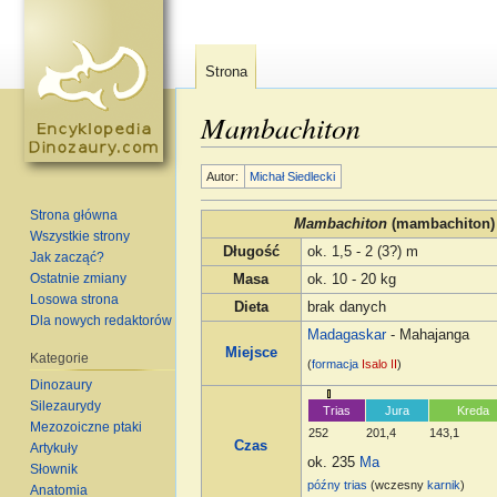
Strona
Mambachiton
Skocz do:
nawigacja
,
szukaj
Autor:
Michał Siedlecki
Strona główna
Mambachiton
(mambachiton)
Wszystkie strony
Długość
ok. 1,5 - 2 (3?) m
Jak zacząć?
Ostatnie zmiany
Masa
ok. 10 - 20 kg
Losowa strona
Dieta
brak danych
Dla nowych redaktorów
Madagaskar
- Mahajanga
Miejsce
Kategorie
(
formacja
Isalo II
)
Dinozaury
Silezaurydy
Trias
Jura
Kreda
Mezozoiczne ptaki
252
201,4
143,1
Czas
Artykuły
ok. 235
Ma
Słownik
późny trias
(wczesny
karnik
)
Anatomia