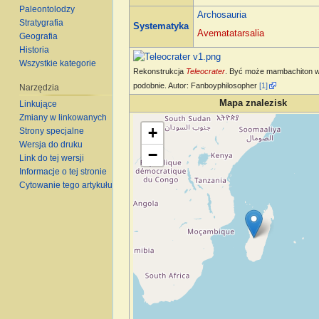
Paleontolodzy
Archosauria
Stratygrafia
Systematyka
Avematatarsalia
Geografia
Historia
Wszystkie kategorie
Rekonstrukcja
Teleocrater
. Być może mambachiton w
podobnie. Autor: Fanboyphilosopher
[1]
Narzędzia
Mapa znalezisk
Linkujące
Zmiany w linkowanych
Wczytywanie mapy…
+
Strony specjalne
Wersja do druku
−
Link do tej wersji
Informacje o tej stronie
Cytowanie tego artykułu