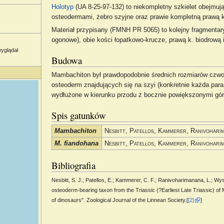
Holotyp
(UA 8-25-97-132) to niekompletny szkielet obejmuj
osteodermami, żebro szyjne oraz prawie kompletną prawą 
Materiał przypisany (FMNH PR 5065) to kolejny fragmentar
ogonowe), obie kości łopatkowo-krucze, prawą k. biodrową 
yglądał
Budowa
Mambachiton był prawdopodobnie średnich rozmiarów czwo
osteoderm znajdujących się na szyi (konkretnie każda par
wydłużone w kierunku przodu z bocznie powiększonymi gó
Spis gatunków
Mambachiton
Nesbitt, Patellos, Kammerer, Ranivohari
M. fiandohana
Nesbitt, Patellos, Kammerer, Ranivohari
Bibliografia
Nesbitt, S. J.; Patellos, E.; Kammerer, C. F.; Ranivoharimanana, L.; Wys
osteoderm-bearing taxon from the Triassic (?Earliest Late Triassic) of
of dinosaurs". Zoological Journal of the Linnean Society.[
[2]
]