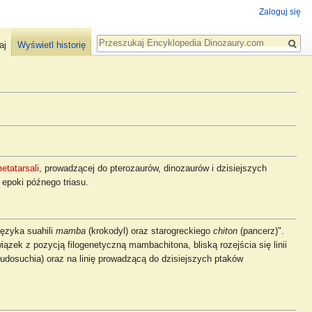
Zaloguj się
Szukaj
aj
Wyświetl historię
etatarsali
, prowadzącej do pterozaurów, dinozaurów i dzisiejszych
epoki późnego triasu.
języka suahili
mamba
(krokodyl) oraz starogreckiego
chiton
(pancerz)".
ązek z pozycją filogenetyczną mambachitona, bliską rozejścia się linii
udosuchia) oraz na linię prowadzącą do dzisiejszych ptaków