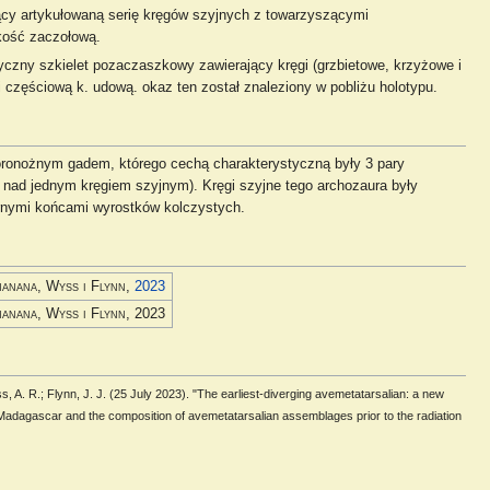
ący artykułowaną serię kręgów szyjnych z towarzyszącymi
kość zaczołową.
yczny szkielet pozaczaszkowy zawierający kręgi (grzbietowe, krzyżowe i
i częściową k. udową. okaz ten został znaleziony w pobliżu holotypu.
ronożnym gadem, którego cechą charakterystyczną były 3 pary
a nad jednym kręgiem szyjnym). Kręgi szyjne tego archozaura były
rnymi końcami wyrostków kolczystych.
manana, Wyss i Flynn
,
2023
manana, Wyss i Flynn
, 2023
s, A. R.; Flynn, J. J. (25 July 2023). "The earliest-diverging avemetatarsalian: a new
 Madagascar and the composition of avemetatarsalian assemblages prior to the radiation