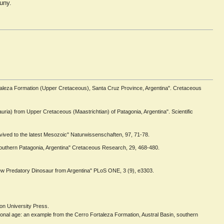
uny.
o Fortaleza Formation (Upper Cretaceous), Santa Cruz Province, Argentina". Cretaceous
auria) from Upper Cretaceous (Maastrichtian) of Patagonia, Argentina". Scientific
rvived to the latest Mesozoic" Naturwissenschaften, 97, 71-78.
 Southern Patagonia, Argentina" Cretaceous Research, 29, 468-480.
a New Predatory Dinosaur from Argentina" PLoS ONE, 3 (9), e3303.
on University Press.
tional age: an example from the Cerro Fortaleza Formation, Austral Basin, southern