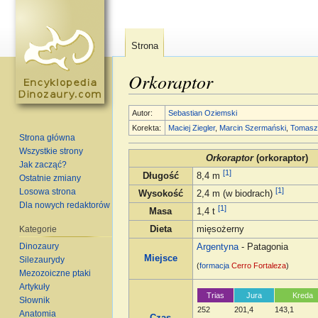
Strona
Orkoraptor
Skocz do:
nawigacja
,
szukaj
Autor:
Sebastian Oziemski
Korekta:
Maciej Ziegler
,
Marcin Szermański
,
Tomasz
Strona główna
Wszystkie strony
Orkoraptor
(orkoraptor)
Jak zacząć?
[1]
Długość
8,4 m
Ostatnie zmiany
[1]
Losowa strona
Wysokość
2,4 m (w biodrach)
Dla nowych redaktorów
[1]
Masa
1,4 t
Kategorie
Dieta
mięsożerny
Dinozaury
Argentyna
- Patagonia
Miejsce
Silezaurydy
(
formacja
Cerro Fortaleza
)
Mezozoiczne ptaki
Artykuły
Trias
Jura
Kreda
Słownik
252
201,4
143,1
Anatomia
Czas