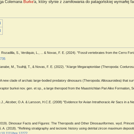
loga Colemana
Burke
'a, który słynie z zamiłowania do patagońskiej wymarłej fa
8
8
M., Rozadilla, S., Verdiquio, L., ... & Novas, F. E. (2024). "Fossil vertebrates from the Cerr
5735
 Manabe, M., Tsuihiji, T., & Novas, F. E. (2022). "A large Megaraptoridae (Theropoda: Coeluros
"A new clade of archaic large-bodied predatory dinosaurs (Theropoda: Allosauroidea) that su
aptor burkei nov. gen. et sp., a large theropod from the Maastrichtian Pari Aike Formation,
 D.J., Alcober, O.A. & Larsson, H.C.E. (2008) "Evidence for Avian Intrathoracic Air Sacs in 
(2019). Dinosaur Facts and Figures: The Theropods and Other Dinosauriformes. wyd. Princet
 A. (2018). "Refining stratigraphy and tectonic history using detrital zircon maximum deposi
i:10.1111/bre.12272