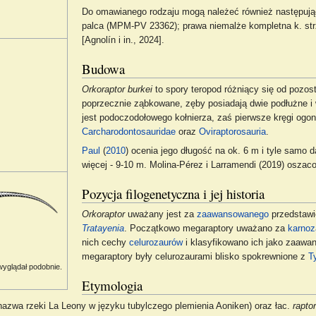
Do omawianego rodzaju mogą należeć również następują
palca (MPM-PV 23362); prawa niemalże kompletna k. st
[Agnolín i in., 2024].
Budowa
Orkoraptor burkei
to spory teropod różniący się od pozos
poprzecznie ząbkowane, zęby posiadają dwie podłużne i 
jest podoczodołowego kołnierza, zaś pierwsze kręgi ogon
Carcharodontosauridae
oraz
Oviraptorosauria
.
Paul
(
2010
) ocenia jego długość na ok. 6 m i tyle samo 
więcej - 9-10 m. Molina-Pérez i Larramendi (2019) oszaco
Pozycja filogenetyczna i jej historia
Orkoraptor
uważany jest za
zaawansowanego
przedstawi
Tratayenia
. Początkowo megaraptory uważano za
karnoz
nich cechy
celurozaurów
i klasyfikowano ich jako zaaw
megaraptory były celurozaurami blisko spokrewnione z
T
yglądał podobnie.
Etymologia
nazwa rzeki La Leony w języku tubylczego plemienia Aoniken) oraz łac.
raptor