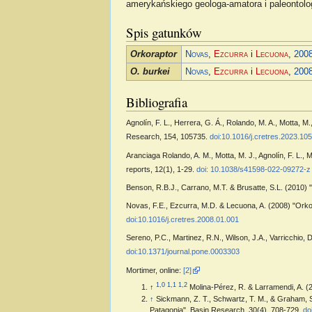
amerykańskiego geologa-amatora i paleonto
Spis gatunków
Orkoraptor
Novas
,
Ezcurra
i
Lecuona
,
200
O. burkei
Novas
,
Ezcurra
i
Lecuona
,
200
Bibliografia
Agnolín, F. L., Herrera, G. Á., Rolando, M. A., Motta, 
Research, 154, 105735.
doi:10.1016/j.cretres.2023.10
Aranciaga Rolando, A. M., Motta, M. J., Agnolín, F. L.,
reports, 12(1), 1-29.
doi: 10.1038/s41598-022-09272-z
Benson, R.B.J., Carrano, M.T. & Brusatte, S.L. (2010) 
Novas, F.E., Ezcurra, M.D. & Lecuona, A. (2008) "Orkor
doi:10.1016/j.cretres.2008.01.001
Sereno, P.C., Martinez, R.N., Wilson, J.A., Varricchio,
doi:10.1371/journal.pone.0003303
Mortimer, online:
[2]
1,0
1,1
1,2
↑
Molina-Pérez, R. & Larramendi, A. 
↑
Sickmann, Z. T., Schwartz, T. M., & Graham, S.
Patagonia". Basin Research, 30(4), 708-729.
do