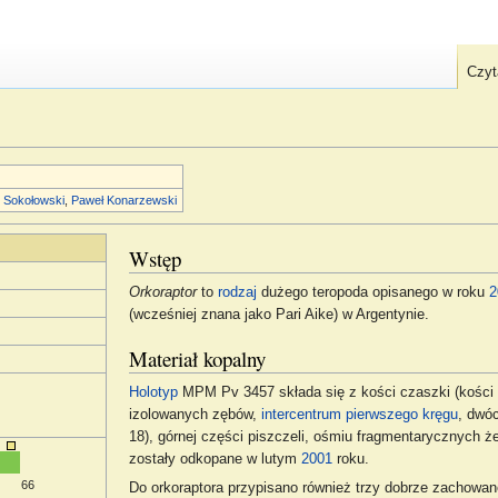
Czyt
 Sokołowski
,
Paweł Konarzewski
Wstęp
Orkoraptor
to
rodzaj
dużego teropoda opisanego w roku
2
(wcześniej znana jako Pari Aike) w Argentynie.
Materiał kopalny
Holotyp
MPM Pv 3457 składa się z kości czaszki (kości 
izolowanych zębów,
intercentrum
pierwszego kręgu
, dwó
18), górnej części piszczeli, ośmiu fragmentarycznych 
zostały odkopane w lutym
2001
roku.
66
Do orkoraptora przypisano również trzy dobrze zachow