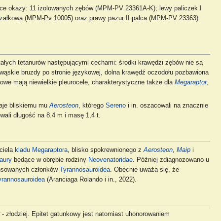
ce okazy: 11 izolowanych zębów (MPM-PV 23361A-K); lewy paliczek I
rzałkowa (MPM-Pv 10005) oraz prawy pazur II palca (MPM-PV 23363)
tałych tetanurów następującymi cechami: środki krawędzi zębów nie są
wąskie bruzdy po stronie językowej, dolna krawędź oczodołu pozbawiona
owe mają niewielkie pleurocele, charakterystyczne także dla
Megaraptor
,
daje bliskiemu mu
Aerosteon
, którego
Sereno
i in. oszacowali na znacznie
wali długość na 8.4 m i masę 1,4 t.
ciela
kladu
Megaraptora
, blisko spokrewnionego z
Aerosteon
,
Maip
i
aury
będące w obrębie rodziny
Neovenatoridae
. Później zdiagnozowano u
ansowanych członków
Tyrannosauroidea
. Obecnie uważa się, że
yrannosauroidea
(Aranciaga Rolando i in., 2022).
- złodziej. Epitet gatunkowy jest natomiast uhonorowaniem