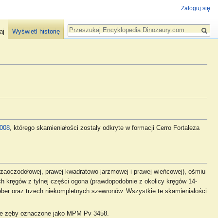
Zaloguj się
Szukaj
aj
Wyświetl historię
008
, którego skamieniałości zostały odkryte w formacji Cerro Fortaleza
zaoczodołowej, prawej kwadratowo-jarzmowej i prawej wieńcowej), ośmiu
ch kręgów z tylnej części ogona (prawdopodobnie z okolicy kręgów 14-
żeber oraz trzech niekompletnych szewronów. Wszystkie te skamieniałości
ane zęby oznaczone jako MPM Pv 3458.