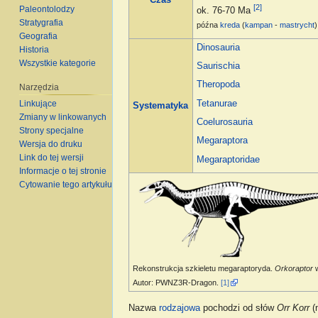
[2]
Paleontolodzy
ok. 76-70 Ma
Stratygrafia
późna
kreda
(
kampan
-
mastrycht
)
Geografia
Dinosauria
Historia
Wszystkie kategorie
Saurischia
Theropoda
Narzędzia
Tetanurae
Linkujące
Systematyka
Zmiany w linkowanych
Coelurosauria
Strony specjalne
Megaraptora
Wersja do druku
Link do tej wersji
Megaraptoridae
Informacje o tej stronie
Cytowanie tego artykułu
Rekonstrukcja szkieletu megaraptoryda.
Orkoraptor
w
Autor: PWNZ3R-Dragon.
[1]
Nazwa
rodzajowa
pochodzi od słów
Orr Korr
(