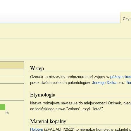
Czyt
Wstęp
Ozimek
to niezwykły archozauromorf żyjący w
późnym tras
przez dwóch polskich palentologów:
Jerzego Dzika
oraz
To
Etymologia
Nazwa rodzajowa nawiązuje do miejscowości Ozimek, nieopo
od łacińskiego słowa "volans", czyli "latać".
66
Materiał kopalny
Holotyp
(ZPAL AbIII/2512) to niemalże kompletny szkielet