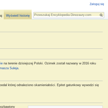
Zaloguj się
Szukaj
aj
Wyświetl historię
ie
na terenie dzisiejszej Polski. Ozimek został nazwany w 2016 roku
masza Suleja
.
dal której odnaleziono skamieniałości. Epitet gatunkowy wywodzi się
 pozbawiony