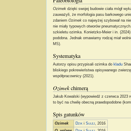
Paleobiologia
Ozimek
dzięki swojej budowie ciała mógł wyk
zauważyli, że morfologia pasu barkowego uniem
zdaniem
Ozimek
co najwyżej szybował na nie
nie miały typowych otworów pneumatycznych.
szkieletu ozimka. Konietzko‐Meier i in. (2024
podobna. Jednak omawiamy rodzaj miał wolnie
MS).
Systematyka
Autorzy opisu przypisali ozimka do
kladu
Shar
bliskiego pokrewieństwa opisywanego zwierz
współpracownicy (2021).
Ozimek
chimerą
Jakub Kowalski (wypowiedź z czerwca 2023 ro
to być na chwilę obecną prawdopodobne (kom
Spis gatunków
Ozimek
Dzik
i
Sulej
, 2016
O. volans
Dzik
i
Sulej
, 2016