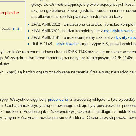
głowy. Do
Ozimek
przypisuje się wiele pojedynczych kości (
szyjne i grzbietowe, żebra, gastralia, kości ramienne, udow
tropheidae
strzałkowe oraz śródstopia) oraz następujące okazy:
ZPAL AbIII/2012 - zmiażdżona czaszka, niemalże kompletn
. Źródło:
Dzik
i
ZPAL AbIII/2511- bardzo kompletny, lecz
dysartykułowany
s
ZPAL AbIII/3191 - bardzo kompletny szkielet z
dysartykuł
UOPB 1148 -
artykułowane
kręgi szyjne 5-8, prawdopodobn
yli, że kość ramienna i udowa okazu UOPB 1148 różnią się od siebie wiekiem
ego. W związku z tym kość ramienną oznaczyli nr katalogowym UOPB 1148a
ników.
n i kręgi) są bardzo często znajdowane na terenie Krasiejowa; nierzadko na 
zęby. Wszystkie kręgi były
proceliczne
(z przodu są wklęsłe, z tyłu wypukłe)
ych. Cechą charakterystyczną omawianego rodzaju były powiększone, podobne 
 z mostkiem. Podobnie jak u
Sharovipteryx
,
Ozimek
miał długie i smukłe koń
zy tylnymi kończynami rozciągała się duża błona. Cecha ta występowała równ