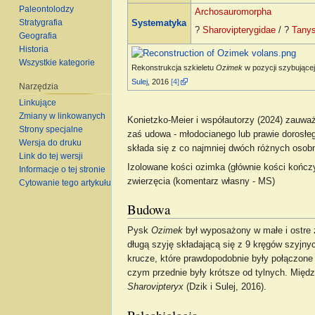
Paleontolodzy
Archosauromorpha
Stratygrafia
Systematyka
?
Sharovipterygidae
/ ?
Tanys
Geografia
Historia
Wszystkie kategorie
Rekonstrukcja szkieletu
Ozimek
w pozycji szybującej
Sulej
, 2016
[4]
Narzędzia
Linkujące
Zmiany w linkowanych
Konietzko‐Meier i współautorzy (2024) zauważ
Strony specjalne
zaś udowa - młodocianego lub prawie dorosł
Wersja do druku
składa się z co najmniej dwóch różnych osob
Link do tej wersji
Izolowane kości ozimka (głównie kości kończy
Informacje o tej stronie
zwierzęcia (komentarz własny - MS)
Cytowanie tego artykułu
Budowa
Pysk
Ozimek
był wyposażony w małe i ostre 
długą szyję składającą się z 9 kręgów szyjn
krucze, które prawdopodobnie były połączone
czym przednie były krótsze od tylnych. Międ
Sharovipteryx
(Dzik i Sulej, 2016).