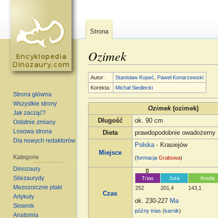
Strona
Ozimek
Skocz do:
nawigacja
,
szukaj
Autor:
Stanisław Kopeć
,
Paweł Konarzewski
Korekta:
Michał Siedlecki
Strona główna
Wszystkie strony
Ozimek
(ozimek)
Jak zacząć?
Długość
ok. 90 cm
Ostatnie zmiany
Losowa strona
Dieta
prawdopodobnie owadożerny
Dla nowych redaktorów
Polska
- Krasiejów
Miejsce
Kategorie
(
formacja
Grabowa
)
Dinozaury
Silezaurydy
Trias
Jura
Kreda
Mezozoiczne ptaki
252
201,4
143,1
Czas
Artykuły
ok. 230-227
Ma
Słownik
późny trias
(
karnik
)
Anatomia