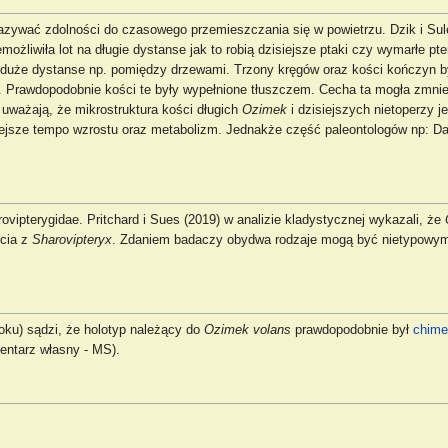
azywać zdolności do czasowego przemieszczania się w powietrzu. Dzik i Sule
ożliwiła lot na długie dystanse jak to robią dzisiejsze ptaki czy wymarłe pte
duże dystanse np. pomiędzy drzewami. Trzony kręgów oraz kości kończyn by
 Prawdopodobnie kości te były wypełnione tłuszczem. Cecha ta mogła zmni
) uważają, że mikrostruktura kości długich
Ozimek
i dzisiejszych nietoperzy j
jsze tempo wzrostu oraz metabolizm. Jednakże część paleontologów np: Daw
ovipterygidae. Pritchard i Sues (2019) w analizie kladystycznej wykazali, że
ęcia z
Sharovipteryx
. Zdaniem badaczy obydwa rodzaje mogą być nietypowymi 
ku) sądzi, że holotyp należący do
Ozimek volans
prawdopodobnie był
chime
entarz własny - MS).