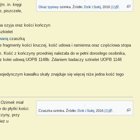
m. in. kręgi
Okaz typowy
ozimka. Źródło:
Dzik
i
Sulej
, 2016
[1]
.
e, piszczele,
a szyja oraz kości kończyn
zkielet
owaną
czaszką
e fragmenty kości kruczej, kość udowa i ramienna oraz częściowa stopa
. Kość z kończyny przedniej należała do w pełni dorosłego osobnika,
, z kolei udową UOPB 1148b. Zdaniem badaczy szkielet UOPB 1148
pojedynczym kawałku skały znajduje się więcej niże jedna kość tego
.
Ozimek
miał
do płytki kości
Czaszka ozimka. Źródło:
Dzik
i
Sulej
, 2016
[2]
.
czyny, przy
ież u