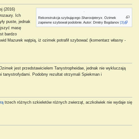
j (2016)
rozaury. Ich
Rekonstrukcja szybującego
Sharovipteryx
. Ozimek
ły puste, jednak
zapewne szybował podobnie. Autor: Dmitry Bogdanov
[3]
ejszyć masę
est bardzo
id Mazurek wątpią, iż ozimek potrafił szybować (komentarz własny -
Ozimek
jest przedstawicielem Tanystropheidae, jednak nie wykluczają
tanystrofydami. Podobny rezultat otrzymali Spiekman i
rą
trzech różnych szkieletów różnych zwierząt, aczkolwiek nie wydaje się