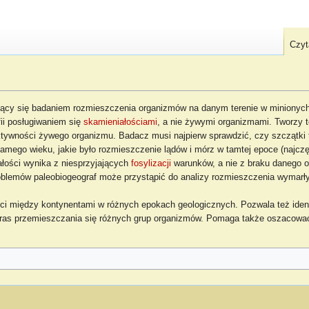
Czyt
ący się badaniem rozmieszczenia organizmów na danym terenie w minionych 
ii posługiwaniem się
skamieniałościami
, a nie żywymi organizmami. Tworzy t
aktywności żywego organizmu. Badacz musi najpierw sprawdzić, czy szczątki
samego wieku, jakie było rozmieszczenie lądów i mórz w tamtej epoce (najcz
ałości wynika z niesprzyjających
fosylizacji
warunków, a nie z braku danego or
blemów paleobiogeograf może przystąpić do analizy rozmieszczenia wymarłyc
i między kontynentami w różnych epokach geologicznych. Pozwala też ident
tras przemieszczania się różnych grup organizmów. Pomaga także oszacowa