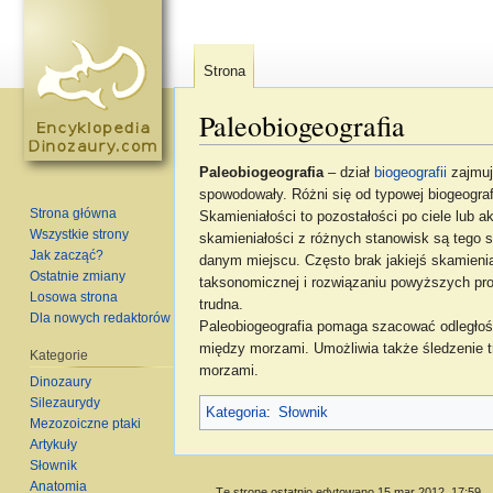
Strona
Paleobiogeografia
Skocz do:
nawigacja
,
szukaj
Paleobiogeografia
– dział
biogeografii
zajmuj
spowodowały. Różni się od typowej biogeograf
Strona główna
Skamieniałości to pozostałości po ciele lub 
Wszystkie strony
skamieniałości z różnych stanowisk są tego 
Jak zacząć?
danym miejscu. Często brak jakiejś skamieni
Ostatnie zmiany
taksonomicznej i rozwiązaniu powyższych pro
Losowa strona
trudna.
Dla nowych redaktorów
Paleobiogeografia pomaga szacować odległośc
między morzami. Umożliwia także śledzenie 
Kategorie
morzami.
Dinozaury
Silezaurydy
Kategoria
:
Słownik
Mezozoiczne ptaki
Artykuły
Słownik
Anatomia
Tę stronę ostatnio edytowano 15 mar 2012, 17:59.