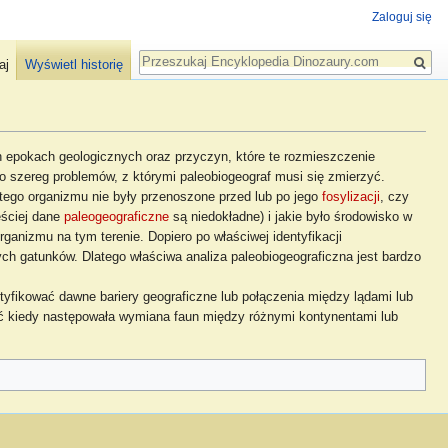
Zaloguj się
Szukaj
aj
Wyświetl historię
epokach geologicznych oraz przyczyn, które te rozmieszczenie
o szereg problemów, z którymi paleobiogeograf musi się zmierzyć.
 tego organizmu nie były przenoszone przed lub po jego
fosylizacji
, czy
ęściej dane
paleogeograficzne
są niedokładne) i jakie było środowisko w
ganizmu na tym terenie. Dopiero po właściwej identyfikacji
h gatunków. Dlatego właściwa analiza paleobiogeograficzna jest bardzo
yfikować dawne bariery geograficzne lub połączenia między lądami lub
ć kiedy następowała wymiana faun między różnymi kontynentami lub