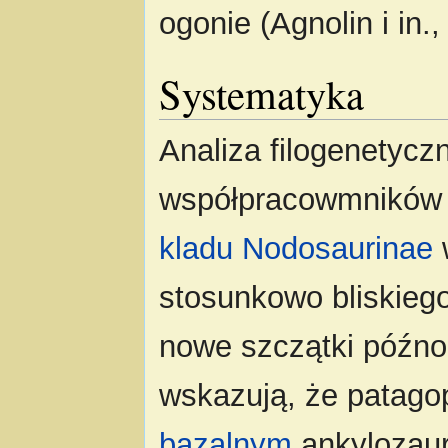
ogonie (Agnolin i in.,
Systematyka
Analiza filogenetyczn
współpracowmników u
kladu
Nodosaurinae
stosunkowo bliskieg
nowe szczątki późno
wskazują, że patagop
bazalnym
ankylozau