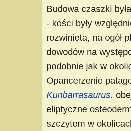
Budowa czaszki była
- kości były względni
rozwiniętą, na ogół 
dowodów na występo
podobnie jak w okoli
Opancerzenie patago
Kunbarrasaurus
, ob
eliptyczne osteoderm
szczytem w okolicach