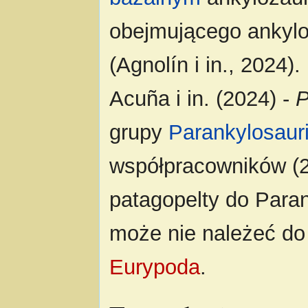
obejmującego ankyl
(Agnolín i in., 2024)
Acuña i in. (2024) -
P
grupy
Parankylosaur
współpracowników (2
patagopelty do Parank
może nie należeć do 
Eurypoda
.