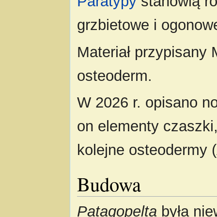
Paratypy
stanowią ró
grzbietowe i ogonow
Materiał przypisany
osteoderm.
W 2026 r. opisano n
on elementy czaszki
kolejne osteodermy (A
Budowa
Patagopelta
była nie