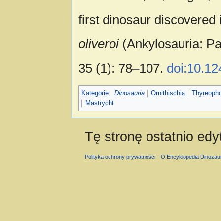
first dinosaur discovered 
oliveroi
(Ankylosauria: Pa
35 (1): 78–107.
doi:10.12
Kategorie
:
Dinosauria
Ornithischia
Thyreopho
Mastrycht
Tę stronę ostatnio edy
Polityka ochrony prywatności
O Encyklopedia Dinozau