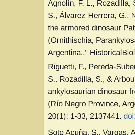
Agnolín, F. L., Rozadilla,
S., Álvarez-Herrera, G., 
the armored dinosaur Pata
(Ornithischia, Parankylos
Argentina,." HistoricalBio
Riguetti, F., Pereda-Sube
S., Rozadilla, S., & Arbo
ankylosaurian dinosaur f
(Río Negro Province, Arge
20(1): 1-33, 2137441.
do
Soto Acuña, S., Vargas, A