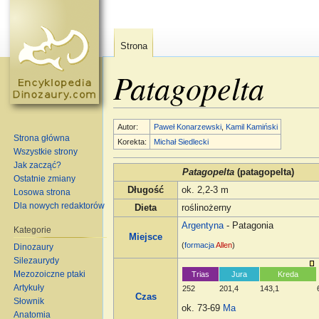
Strona
Patagopelta
Skocz do:
nawigacja
,
szukaj
Autor:
Paweł Konarzewski
,
Kamil Kamiński
Strona główna
Korekta:
Michał Siedlecki
Wszystkie strony
Jak zacząć?
Patagopelta
(patagopelta)
Ostatnie zmiany
Długość
ok. 2,2-3 m
Losowa strona
Dla nowych redaktorów
Dieta
roślinożerny
Argentyna
- Patagonia
Kategorie
Miejsce
(
formacja
Allen
)
Dinozaury
Silezaurydy
Mezozoiczne ptaki
Trias
Jura
Kreda
Artykuły
252
201,4
143,1
Czas
Słownik
ok. 73-69
Ma
Anatomia