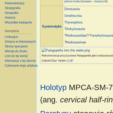
późna kreda
(
kampan
–
mastrycht
)
Paleontolodzy
Stratygrafia
Dinosauria
Geografia
Ornithischia
Historia
Wszystkie kategorie
Thyreophora
Systematyka
?
Ankylosauria
Narzędzia
?
Nodosauridae
/?
Parankylosauri
Linkujące
Zmiany w linkowanych
?
Nodosaurinae
Strony specjalne
Wersja do druku
Rekonstrukcja przyżyciowa
Patagopelta
jako nodozauryda
Link do tej wersji
Gabriel Díaz Yantén
[1]
Informacje o tej stronie
Cytowanie tego artykułu
Holotyp
MPCA-SM-78 t
(ang.
cervical half-r