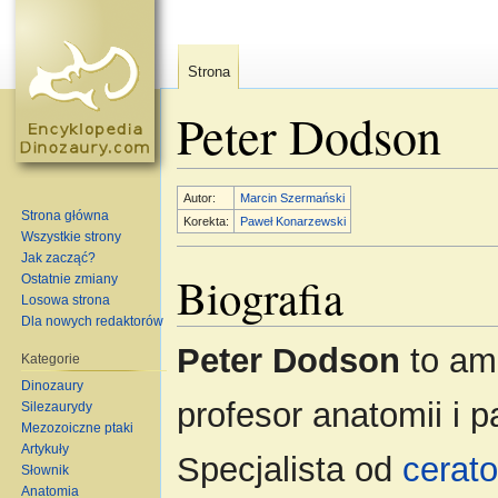
Strona
Peter Dodson
Skocz do:
nawigacja
,
szukaj
Autor:
Marcin Szermański
Strona główna
Korekta:
Paweł Konarzewski
Wszystkie strony
Jak zacząć?
Biografia
Ostatnie zmiany
Losowa strona
Dla nowych redaktorów
Peter Dodson
to am
Kategorie
Dinozaury
profesor anatomii i p
Silezaurydy
Mezozoiczne ptaki
Artykuły
Specjalista od
cerat
Słownik
Anatomia