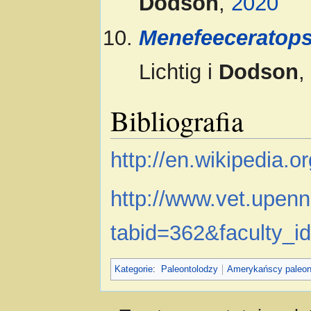
Dodson
,
2020
Menefeeceratops
Lichtig i
Dodson
,
Bibliografia
http://en.wikipedia.
http://www.vet.upenn
tabid=362&faculty_
Kategorie
:
Paleontolodzy
Amerykańscy paleon