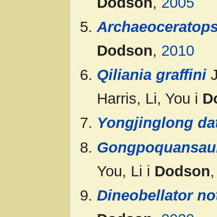
Dodson
,
2005
Archaeoceratops
Dodson
,
2010
Qiliania graffini
J
Harris, Li, You i
D
Yongjinglong da
Gongpoquansau
You, Li i
Dodson
Dineobellator n