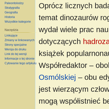
Paleontolodzy
Oprócz licznych bad
Stratygrafia
Geografia
temat dinozaurów ro
Historia
Wszystkie kategorie
wydał wiele prac na
Narzędzia
Linkujące
dotyczących
hadroz
Zmiany w linkowanych
Strony specjalne
Wersja do druku
książek popularnona
Link do tej wersji
Informacje o tej stronie
Współredaktor – ob
Cytowanie tego artykułu
Osmólskiej
– obu edy
jest wierzącym człow
mogą współistnieć b