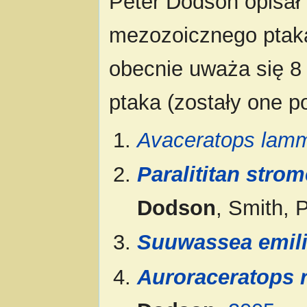
Peter Dodson opisał
mezozoicznego ptak
obecnie uważa się 
ptaka (zostały one p
Avaceratops lamm
Paralititan strom
Dodson
, Smith, 
Suuwassea emil
Auroraceratops 