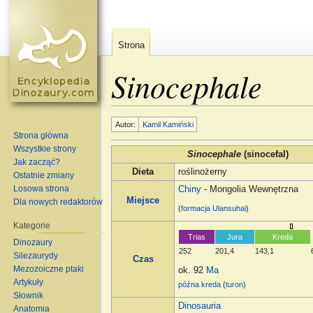
Strona
Sinocephale
Skocz do:
nawigacja
,
szukaj
Autor:
Kamil Kamiński
Strona główna
Wszystkie strony
Sinocephale
(sinocefal)
Jak zacząć?
Dieta
roślinożerny
Ostatnie zmiany
Losowa strona
Chiny
- Mongolia Wewnętrzna
Miejsce
Dla nowych redaktorów
(
formacja
Ulansuhai
)
Kategorie
Trias
Jura
Kreda
Dinozaury
252
201,4
143,1
Silezaurydy
Czas
Mezozoiczne ptaki
ok. 92
Ma
Artykuły
późna kreda
(
turon
)
Słownik
Dinosauria
Anatomia