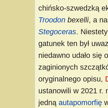
chińsko-szwedzką ek
Troodon
bexelli
, a n
Stegoceras
. Niestet
gatunek ten był uwa
niedawno udało się 
zaginionych szczątkó
oryginalnego opisu,
ustanowili w 2021 r.
jedną
autapomorfię
w