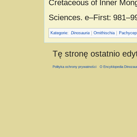
Cretaceous of Inner Mong
Sciences. e–First: 981–9
Kategorie
:
Dinosauria
Ornithischia
Pachyceph
Tę stronę ostatnio ed
Polityka ochrony prywatności
O Encyklopedia Dinozau