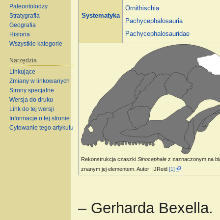
Paleontolodzy
Ornithischia
Stratygrafia
Systematyka
Pachycephalosauria
Geografia
Pachycephalosauridae
Historia
Wszystkie kategorie
Narzędzia
Linkujące
Zmiany w linkowanych
Strony specjalne
Wersja do druku
Link do tej wersji
Informacje o tej stronie
Cytowanie tego artykułu
Rekonstrukcja czaszki
Sinocephale
z zaznaczonym na bi
znanym jej elementem. Autor: IJReid
[1]
– Gerharda Bexella.