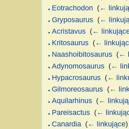
Eotrachodon
‎
(
← linkuj
Gryposaurus
‎
(
← linkuj
Acristavus
‎
(
← linkując
Kritosaurus
‎
(
← linkują
Naashoibitosaurus
‎
(
← l
Adynomosaurus
‎
(
← lin
Hypacrosaurus
‎
(
← link
Gilmoreosaurus
‎
(
← lin
Aquilarhinus
‎
(
← linkuj
Pareisactus
‎
(
← linkują
Canardia
‎
(
← linkujące
)