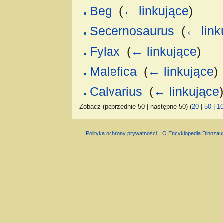
Beg
‎
(
← linkujące
)
Secernosaurus
‎
(
← link
Fylax
‎
(
← linkujące
)
Malefica
‎
(
← linkujące
)
Calvarius
‎
(
← linkujące
)
Zobacz (poprzednie 50 | następne 50) (
20
|
50
|
1
Polityka ochrony prywatności
O Encyklopedia Dinozau