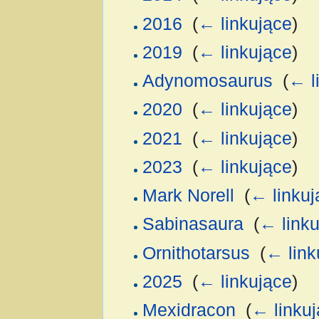
2016
‎
(
← linkujące
)
2019
‎
(
← linkujące
)
Adynomosaurus
‎
(
← l
2020
‎
(
← linkujące
)
2021
‎
(
← linkujące
)
2023
‎
(
← linkujące
)
Mark Norell
‎
(
← linkuj
Sabinasaura
‎
(
← linku
Ornithotarsus
‎
(
← link
2025
‎
(
← linkujące
)
Mexidracon
‎
(
← linku