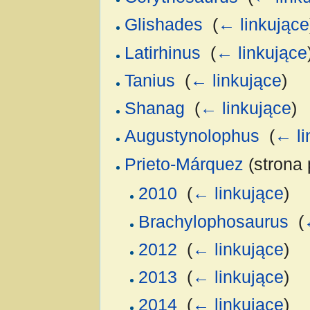
Glishades
‎
(
← linkujące
Latirhinus
‎
(
← linkujące
Tanius
‎
(
← linkujące
)
Shanag
‎
(
← linkujące
)
Augustynolophus
‎
(
← li
Prieto-Márquez
(strona 
2010
‎
(
← linkujące
)
Brachylophosaurus
‎
(
2012
‎
(
← linkujące
)
2013
‎
(
← linkujące
)
2014
‎
(
← linkujące
)