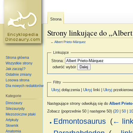
Strona
Strony linkujące do „Alber
←
Albert Prieto-Márquez
Skocz do:
nawigacja
,
szukaj
Linkujące
Strona główna
Strona:
Wszystkie strony
odwróć wybór
Jak zacząć?
Ostatnie zmiany
Losowa strona
Filtry
Dla nowych redaktorów
Ukryj
dołączenia |
Ukryj
linki |
Ukryj
przekierow
Kategorie
Dinozaury
Następujące strony odwołują się do
Albert Priet
Silezaurydy
Zobacz (poprzednie 50 | następne 50) (
20
|
50
|
1
Mezozoiczne ptaki
Edmontosaurus
‎
(
← lin
Artykuły
Słownik
Anatomia