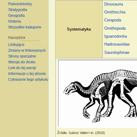
Paleontolodzy
Dinosauria
Stratygrafia
Ornithischia
Geografia
Cerapoda
Historia
Wszystkie kategorie
Ornithopoda
Systematyka
Iguanodontia
Narzędzia
Hadrosauridae
Linkujące
Zmiany w linkowanych
Saurolophinae
Strony specjalne
Wersja do druku
Link do tej wersji
Informacje o tej stronie
Cytowanie tego artykułu
Źródło: Juárez Valieri i in. (2010)