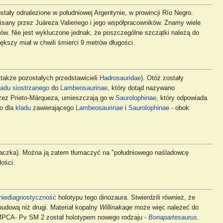
stały odnalezione w południowej Argentynie, w prowincji Río Negro.
pisany przez Juáreza Valieriego i jego współpracowników. Znamy wiele
ków. Nie jest wykluczone jednak, że poszczególne szczątki należą do
ększy miał w chwili śmierci 9 metrów długości.
 także pozostałych przedstawicieli
Hadrosauridae
). Otóż zostały
ladu siostrzanego
do
Lambeosaurinae
, który dotąd nazywano
rzez Prieto-Márqueza, umieszczają go w
Saurolophinae
, który odpowiada
wo dla
kladu
zawierającego
Lambeosaurinae
i
Saurolophinae
- obok
aczka). Można ją zatem tłumaczyć na "południowego naśladowcę
łości.
niediagnostyczność
holotypu tego dinozaura. Stwierdzili również, że
udową niż drugi. Materiał kopalny
Willinakaqe
może więc należeć do
 MPCA- Pv SM 2 został holotypem nowego rodzaju -
Bonapartesaurus
.