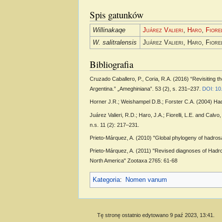
Spis gatunków
Willinakaqe
Juárez Valieri
,
Haro
,
Fiore
W. salitralensis
Juárez Valieri, Haro, Fiorel
Bibliografia
Cruzado Caballero, P., Coria, R.A. (2016) “Revisiting th
Argentina.” „Ameghiniana”. 53 (2), s. 231–237.
DOI: 10
Horner J.R.; Weishampel D.B.; Forster C.A. (2004) Had
Juárez Valieri, R.D.; Haro, J.A.; Fiorelli, L.E. and Ca
n.s. 11 (2): 217–231.
Prieto-Márquez, A. (2010) "Global phylogeny of hadros
Prieto-Márquez, A. (2011) "Revised diagnoses of Hadro
North America" Zootaxa 2765: 61-68
Kategoria
:
Nomen vanum
Tę stronę ostatnio edytowano 9 paź 2023, 13:41.