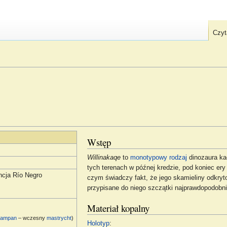
Czyt
Wstęp
Willinakaqe
to
monotypowy
rodzaj
dinozaura ka
tych terenach w późnej kredzie, pod koniec er
ncja Río Negro
czym świadczy fakt, że jego skamieliny odkryt
przypisane do niego szczątki najprawdopodobnie
Materiał kopalny
kampan
– wczesny
mastrycht
)
Holotyp
: