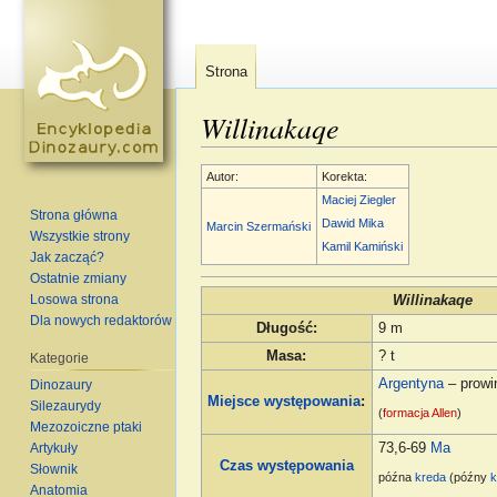
Strona
Willinakaqe
Skocz do:
nawigacja
,
szukaj
Autor:
Korekta:
Maciej Ziegler
Strona główna
Dawid Mika
Marcin Szermański
Wszystkie strony
Kamil Kamiński
Jak zacząć?
Ostatnie zmiany
Losowa strona
Willinakaqe
Dla nowych redaktorów
Długość
:
9 m
Masa
:
? t
Kategorie
Argentyna
– prowi
Dinozaury
Miejsce występowania
:
Silezaurydy
(
formacja Allen
)
Mezozoiczne ptaki
Artykuły
73,6-69
Ma
Czas występowania
Słownik
późna
kreda
(późny
Anatomia