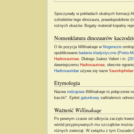
Spoczywały w pokładach skalnych formacji All
szkieletów tego dinozaura, prawdopodobnie (n
rożnych okazów. Bogaty materiał kopalny repr
Nomenklatura dinozaurów kaczodzi
O ile pozycja
Willinakaqe
w
filogenezie
ornitop
opublikowane
badania kladystyczne
(
Prieto-M
Hadrosaurinae
. Dlatego Juárez Valieri i in. (
20
dawniejszemu
Hadrosaurinae
, obecnie ogran
Hadrosauridae
używa się nazw
Saurolophidae
Etymologia
Nazwa
rodzajowa
Willinakaqe
to połączenie n
kaczki". Epitet
gatunkowy
salitralensis
odnosi 
Ważność
Willinakaqe
Po pewnym czasie od odkrycia zaczęto kwe
wśród przypisywanych mu szczątków można wyr
różnych zwierząt. W związku z tym Cruzado-Ca