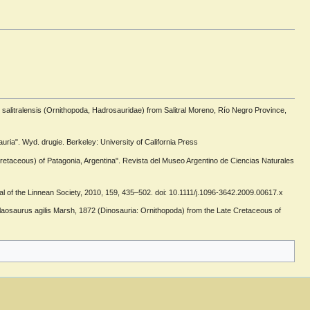
qe salitralensis (Ornithopoda, Hadrosauridae) from Salitral Moreno, Río Negro Province,
ia". Wyd. drugie. Berkeley: University of California Press
 Cretaceous) of Patagonia, Argentina". Revista del Museo Argentino de Ciencias Naturales
 of the Linnean Society, 2010, 159, 435–502. doi: 10.1111/j.1096-3642.2009.00617.x
laosaurus agilis Marsh, 1872 (Dinosauria: Ornithopoda) from the Late Cretaceous of