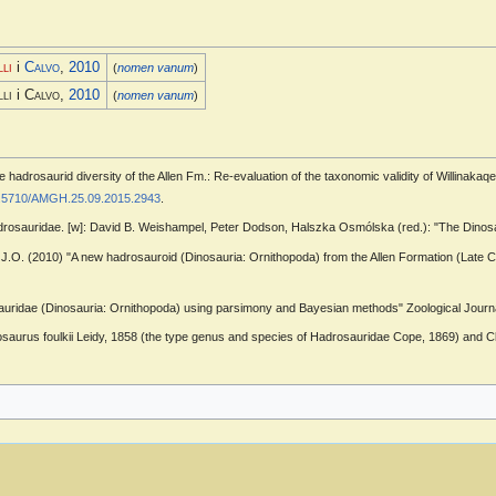
lli
i
Calvo
,
2010
(
nomen vanum
)
li
i
Calvo
,
2010
(
nomen vanum
)
e hadrosaurid diversity of the Allen Fm.: Re-evaluation of the taxonomic validity of Willinaka
.5710/AMGH.25.09.2015.2943
.
rosauridae. [w]: David B. Weishampel, Peter Dodson, Halszka Osmólska (red.): "The Dinosaur
lvo, J.O. (2010) "A new hadrosauroid (Dinosauria: Ornithopoda) from the Allen Formation (Late
auridae (Dinosauria: Ornithopoda) using parsimony and Bayesian methods" Zoological Journal
saurus foulkii Leidy, 1858 (the type genus and species of Hadrosauridae Cope, 1869) and C