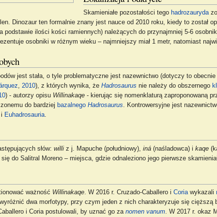
Skamieniałe pozostałości tego
hadrozauryda
zo
en. Dinozaur ten formalnie znany jest nauce od 2010 roku, kiedy to został o
a podstawie ilości kości ramiennych) należących do przynajmniej 5-6 osobni
ezentuje osobniki w różnym wieku – najmniejszy miał 1 metr, natomiast najwi
obych
odów jest stała, o tyle problematyczne jest nazewnictwo (dotyczy to obecnie
árquez
,
2010
), z których wynika, że
Hadrosaurus
nie należy do obszernego
k
10
) - autorzy opisu
Willinakaqe
- kierując się nomenklaturą zaproponowaną p
iczonemu do bardziej
bazalnego
Hadrosaurus
. Kontrowersyjne jest nazewnict
i
Euhadrosauria
.
astępujących słów:
willi
z j. Mapuche (południowy),
iná
(naśladowca) i
kaqe
(k
się do Salitral Moreno – miejsca, gdzie odnaleziono jego pierwsze skamienia
stionować ważność
Willinakaqe
. W 2016 r. Cruzado-Caballero i
Coria
wykazali
óżnić dwa morfotypy, przy czym jeden z nich charakteryzuje się cięższą b
ballero i Coria postulowali, by uznać go za
nomen vanum
. W 2017 r. okaz