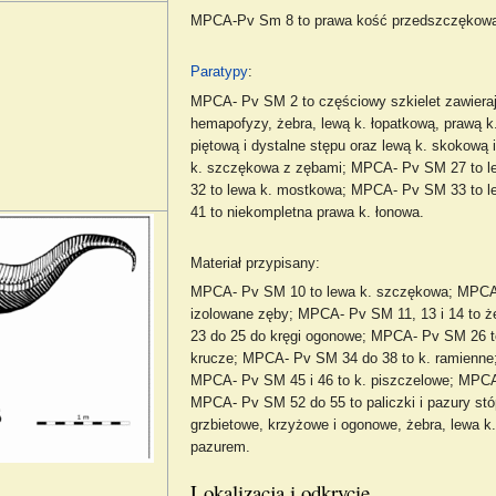
MPCA-Pv Sm 8 to prawa kość przedszczękow
Paratypy
:
MPCA- Pv SM 2 to częściowy szkielet zawierają
hemapofyzy, żebra, lewą k. łopatkową, prawą k.
piętową i dystalne stępu oraz lewą k. skokową 
k. szczękowa z zębami; MPCA- Pv SM 27 to l
32 to lewa k. mostkowa; MPCA- Pv SM 33 to 
41 to niekompletna prawa k. łonowa.
Materiał przypisany:
MPCA- Pv SM 10 to lewa k. szczękowa; MPCA- 
izolowane zęby; MPCA- Pv SM 11, 13 i 14 to 
23 do 25 do kręgi ogonowe; MPCA- Pv SM 26 t
krucze; MPCA- Pv SM 34 do 38 to k. ramienne
MPCA- Pv SM 45 i 46 to k. piszczelowe; MPCA-
MPCA- Pv SM 52 do 55 to paliczki i pazury stó
grzbietowe, krzyżowe i ogonowe, żebra, lewa k. 
pazurem.
Lokalizacja i odkrycie