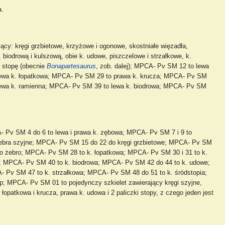
a.
cy: kręgi grzbietowe, krzyżowe i ogonowe, skostniałe więzadła,
 biodrową i kulszową, obie k. udowe, piszczelowe i strzałkowe, k.
i stopę (obecnie
Bonapartesaurus
, zob. dalej); MPCA- Pv SM 12 to lewa
ewa k. łopatkowa; MPCA- Pv SM 29 to prawa k. krucza; MPCA- Pv SM
lewa k. ramienna; MPCA- Pv SM 39 to lewa k. biodrowa; MPCA- Pv SM
Pv SM 4 do 6 to lewa i prawa k. zębowa; MPCA- Pv SM 7 i 9 to
żebra szyjne; MPCA- Pv SM 15 do 22 do kręgi grzbietowe; MPCA- Pv SM
o żebro; MPCA- Pv SM 28 to k. łopatkowa; MPCA- Pv SM 30 i 31 to k.
; MPCA- Pv SM 40 to k. biodrowa; MPCA- Pv SM 42 do 44 to k. udowe;
 Pv SM 47 to k. strzałkowa; MPCA- Pv SM 48 do 51 to k. śródstopia;
p; MPCA- Pv SM 01 to pojedynczy szkielet zawierający kręgi szyjne,
łopatkowa i krucza, prawa k. udowa i 2 paliczki stopy, z czego jeden jest