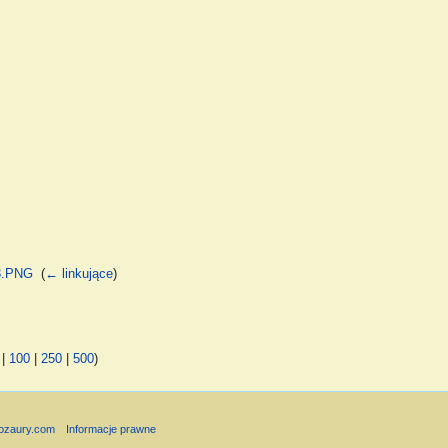
03.PNG
‎
(
← linkujące
)
|
100
|
250
|
500
)
nozaury.com
Informacje prawne