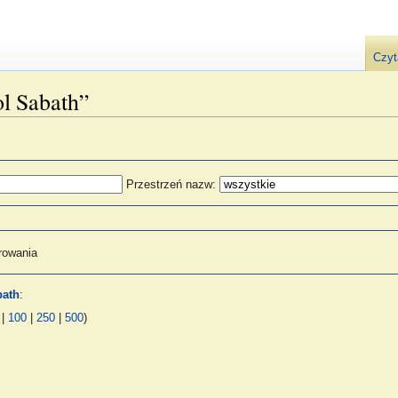
Czyt
ol Sabath”
Przestrzeń nazw:
rowania
bath
:
|
100
|
250
|
500
)