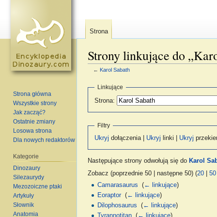
Strona
Strony linkujące do „Kar
←
Karol Sabath
Skocz do:
nawigacja
,
szukaj
Linkujące
Strona główna
Strona:
Wszystkie strony
Jak zacząć?
Ostatnie zmiany
Filtry
Losowa strona
Ukryj
dołączenia |
Ukryj
linki |
Ukryj
przekie
Dla nowych redaktorów
Kategorie
Następujące strony odwołują się do
Karol Sa
Dinozaury
Zobacz (poprzednie 50 | następne 50) (
20
|
50
Silezaurydy
Camarasaurus
‎
(
← linkujące
)
Mezozoiczne ptaki
Eoraptor
‎
(
← linkujące
)
Artykuły
Słownik
Dilophosaurus
‎
(
← linkujące
)
Anatomia
Tyrannotitan
‎
(
← linkujące
)