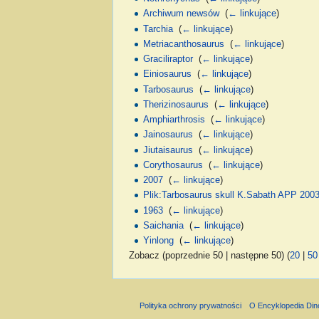
Archiwum newsów
‎
(
← linkujące
)
Tarchia
‎
(
← linkujące
)
Metriacanthosaurus
‎
(
← linkujące
)
Graciliraptor
‎
(
← linkujące
)
Einiosaurus
‎
(
← linkujące
)
Tarbosaurus
‎
(
← linkujące
)
Therizinosaurus
‎
(
← linkujące
)
Amphiarthrosis
‎
(
← linkujące
)
Jainosaurus
‎
(
← linkujące
)
Jiutaisaurus
‎
(
← linkujące
)
Corythosaurus
‎
(
← linkujące
)
2007
‎
(
← linkujące
)
Plik:Tarbosaurus skull K.Sabath APP 20
1963
‎
(
← linkujące
)
Saichania
‎
(
← linkujące
)
Yinlong
‎
(
← linkujące
)
Zobacz (poprzednie 50 | następne 50) (
20
|
50
Polityka ochrony prywatności
O Encyklopedia Di