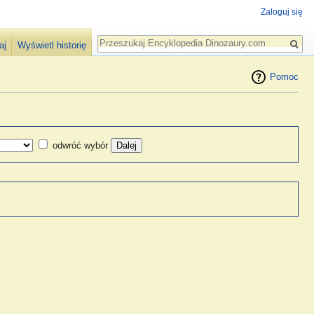
Zaloguj się
Szukaj
aj
Wyświetl historię
Pomoc
odwróć wybór