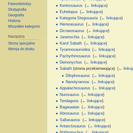
Paleontolodzy
Kentrosaurus
‎
(
← linkujące
)
Stratygrafia
Euhelopus
‎
(
← linkujące
)
Geografia
Kategoria:Stegosauria
‎
(
← linkujące
)
Historia
Herrerasaurus
‎
(
← linkujące
)
Wszystkie kategorie
Dicraeosaurus
‎
(
← linkujące
)
Narzędzia
Janenschia
‎
(
← linkujące
)
Karol Sabath
‎
(
← linkujące
)
Strony specjalne
Wersja do druku
Tyrannosauroidea
‎
(
← linkujące
)
Pachyrhinosaurus
‎
(
← linkujące
)
Deinonychus
‎
(
← linkujące
)
Sabath
(strona przekierowująca) ‎
(
← linku
Dilophosaurus
‎
(
← linkujące
)
Nanotyrannus
‎
(
← linkujące
)
Appalachiosaurus
‎
(
← linkujące
)
Nurosaurus
‎
(
← linkujące
)
Tendaguria
‎
(
← linkujące
)
Bagaraatan
‎
(
← linkujące
)
Abrosaurus
‎
(
← linkujące
)
Saltasaurus
‎
(
← linkujące
)
Antarctosaurus
‎
(
← linkujące
)
Nothronychus
‎
(
← linkujące
)