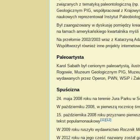
związanych z tematyką paleontologiczną (np.
Geologicznym PIG, współpracował z Krajowy
naukowych reprezentował Instytut Paleobiolog
Był zaangażowany w dyskusję pomiędzy kreacjo
na łamach amerykańskiego kwartalnika myśli 
Na przełomie 2002/2003 wraz z Katarzyną Ad
Współtworzył również inne projekty internetow
Paleoartysta
Karol Sabath był cenionym paleoartystą, ilus
Rogowie, Muzeum Geologicznym PIG, Muzeum E
wydawanych przez Operon, PWN, WSiP i Ża
Spuścizna
24. maja 2008 roku na terenie Jura Parku w 
W październiku 2008, w pierwszą rocznicę ś
15. października 2008 roku przyznano pierws
[11]
[12]
tekst popularnonaukowy
W 2009 roku ruszyło wydawnictwo
Rocznik Mu
W 2012 roku na jego cześć nazwany został g