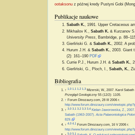
ootaksonu
z późnej kredy Pustyni Gobi (Mong
Publikacje naukowe
Sabath K.
, 1991. Upper Cretaceous am
Mikhailov K.,
Sabath K.
& Kurzanov S.,
University Press
, Bambridge, p. 88–11
Gierliński G. &
Sabath K.
, 2002. A pro
Hurum J.H. &
Sabath K.
, 2003. Giant 
(2): 161–190
PDF
Currie P.J., Hurum J.H. &
Sabath K.
, 
Gierliński, G., Ploch, I.,
Sabath, K.
, Z
Bibliografia
1,0
1,1
1,2
1,3
↑
Mizerski, W., 2007. Karol Sabath
Przegląd Geologiczny
55 (12/2): 1105.
↑
Forum Dinozaury.com, 28 III 2006 r.
http://www.forum.dinozaury.com/viewtopic.php
3,0
3,1
3,2
3,3
3,4
↑
Kielan-Jaworowska, Z., 2007.
Sabath (1963-2007).
Acta Palaeontologica Polon
829.
4,0
4,1
↑
Forum Dinozaury.com, 16 V 2006 r.
http://www.forum.dinozaury.com/viewtopic.php
5,0
5,1
↑
Sabath, K.
O edukacji paleontologicznej