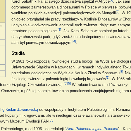
[1]
Karol Sabath kilka lat swego dzieciństwa spędził w Afryce
. Jak sam s
ogromnego zainteresowania dinozaurami w Polsce w pierwszej połowie l
[2]
wynikiem polskich ekspedycji paleontologicznych do Mongolii
. W 197
chłopiec przyglądał się pracy rzeźbiarzy w Kotlinie Dinozaurów w Cho
uchybienia w odwzorowaniu anatomii tych zwierząt, dając tym samym 
ce
[3]
tematyce paleontologicznej
. Jak Karol Sabath wspominał po latach
darzył chorzowski park, gdyż został on udostępniony do zwiedzania w 
[4]
sam był pierwszym odwiedzającym
.
Studia
G
W 1981 roku rozpoczął równoległe studia biologii na Wydziale Biologii
Uniwersytecie Śląskim w Katowicach i w ramach Indywidualnego Tok
[5]
przedmioty geologiczne na Wydziale Nauk o Ziemi w Sosnowcu
Jako
[1]
fizjologię zwierząt z paleontologią i ewolucją kręgowców
. W 1986 rok
[3]
[5]
edrze Fizjologii Człowieka i Zwierząt.
W trakcie trwania studiów tworzył 
 Chorzowie, a później zaprojektował plan pomalowania znajdujących się tam 
fię Kielan-Jaworowską
do współpracy z Instytutem Paleobiologii im. Roman
ad kopalnymi kręgowcami, ale w niedługim czasie awansował na stanowisko 
[3]
ukowym Muzeum Ewolucji PAN.
 Paleontology, a od 1996 - do redakcji "
Acta Palaeontologica Polonica
" i Kom