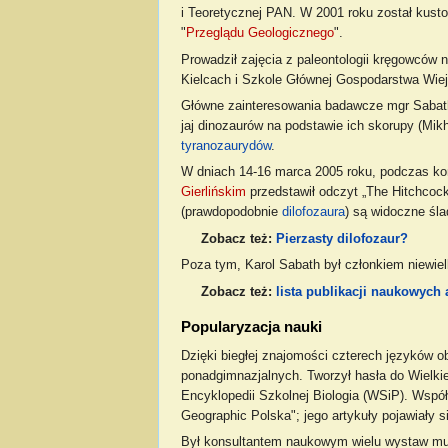
i Teoretycznej PAN. W 2001 roku został kus
"
Przeglądu Geologicznego
".
Prowadził zajęcia z paleontologii kręgowców
Kielcach i Szkole Głównej Gospodarstwa Wie
Główne zainteresowania badawcze mgr Sabatha 
jaj dinozaurów na podstawie ich skorupy (Mik
tyranozaurydów
.
W dniach 14-16 marca 2005 roku, podczas konf
Gierlińskim
przedstawił odczyt „The Hitchcock 
(prawdopodobnie
dilofozaura
) są widoczne śla
Zobacz też:
Pierzasty dilofozaur?
Poza tym, Karol Sabath był członkiem niewie
Zobacz też:
lista publikacji naukowych
Popularyzacja nauki
Dzięki biegłej znajomości czterech języków o
ponadgimnazjalnych. Tworzył hasła do Wielki
Encyklopedii Szkolnej Biologia (WSiP). Współ
Geographic Polska"; jego artykuły pojawiały s
Był konsultantem naukowym wielu wystaw mu