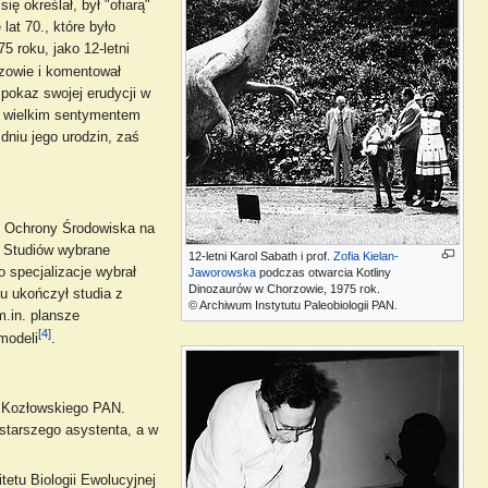
ię określał, był "ofiarą"
at 70., które było
5 roku, jako 12-letni
rzowie i komentował
pokaz swojej erudycji w
 - wielkim sentymentem
dniu jego urodzin, zaś
 i Ochrony Środowiska na
u Studiów wybrane
12-letni Karol Sabath i prof.
Zofia Kielan-
 specjalizacje wybrał
Jaworowska
podczas otwarcia Kotliny
Dinozaurów w Chorzowie, 1975 rok.
u ukończył studia z
© Archiwum Instytutu Paleobiologii PAN.
m.in. plansze
[4]
modeli
.
a Kozłowskiego PAN.
starszego asystenta, a w
itetu Biologii Ewolucyjnej