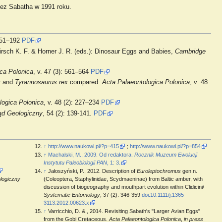
ez Sabatha w 1991 roku.
 151–192
PDF
rsch K. F. & Horner J. R. (eds.): Dinosaur Eggs and Babies,
Cambridge
ica Polonica
, v. 47 (3): 561–564
PDF
r
and
Tyrannosaurus rex
compared.
Acta Palaeontologica Polonica
, v. 48
logica Polonica
, v. 48 (2): 227–234
PDF
ąd Geologiczny
, 54 (2): 139-141.
PDF
↑
http://www.naukowi.pl/?p=415
;
http://www.naukowi.pl/?p=854
↑
Machalski, M., 2009. Od redaktora.
Rocznik Muzeum Ewolucji
Instytutu Paleobiologii PAN
, 1: 3.
↑
Jałoszyński, P., 2012. Description of
Euroleptochromus
gen.n.
logiczny
(Coleoptera, Staphylinidae, Scydmaeninae) from Baltic amber, with
discussion of biogeography and mouthpart evolution within Clidicini/
Systematic Entomology
, 37 (2): 346-359
doi:10.1111/j.1365-
3113.2012.00623.x
↑
Varricchio, D. &., 2014. Revisiting Sabath's "Larger Avian Eggs"
.
from the Gobi Cretaceous.
Acta Palaeontologica Polonica
,
in press