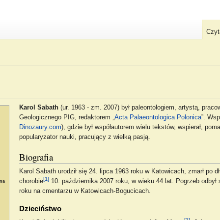
Czyt
Karol Sabath
(ur. 1963 - zm. 2007) był paleontologiem, artystą, pra
Geologicznego PIG, redaktorem „
Acta Palaeontologica Polonica
”. Wsp
Dinozaury.com
), gdzie był współautorem wielu tekstów, wspierał, po
popularyzator nauki, pracujący z wielką pasją.
Biografia
Karol Sabath urodził się 24. lipca 1963 roku w Katowicach, zmarł po dł
[1]
chorobie
10. października 2007 roku, w wieku 44 lat. Pogrzeb odbył 
yna
roku na cmentarzu w Katowicach-Bogucicach.
Dzieciństwo