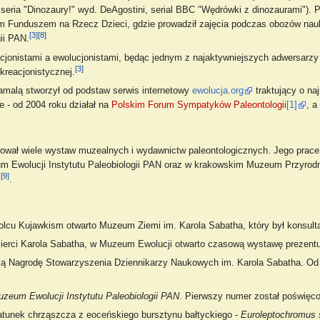
 seria "Dinozaury!" wyd. DeAgostini, serial BBC "Wędrówki z dinozaurami")
m Funduszem na Rzecz Dzieci, gdzie prowadził zajęcia podczas obozów na
[3]
[8]
ii PAN.
nistami a ewolucjonistami, będąc jednym z najaktywniejszych adwersarzy hip
[3]
kreacjonistycznej.
amalą stworzył od podstaw serwis internetowy
ewolucja.org
traktujący o na
e - od 2004 roku działał na
Polskim Forum Sympatyków Paleontologii
[1]
, a
trował wiele wystaw muzealnych i wydawnictw paleontologicznych. Jego prac
wolucji Instytutu Paleobiologii PAN oraz w krakowskim Muzeum Przyrodnicz
[9]
k
.
Solcu Kujawkism otwarto Muzeum Ziemi im. Karola Sabatha, który był konsul
mierci Karola Sabatha, w Muzeum Ewolucji otwarto czasową wystawę prezent
zą Nagrodę Stowarzyszenia Dziennikarzy Naukowych im. Karola Sabatha. Od t
zeum Ewolucji Instytutu Paleobiologii PAN
. Pierwszy numer został poświęc
atunek chrząszcza z eoceńskiego bursztynu bałtyckiego -
Euroleptochromus 