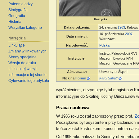
Paleontolodzy
Stratygrafia
Geografia
Kaszycka
Historia
Wszystkie kategorie
Data urodzenia
:
24. sierpnia
1963
, Katowi
10. października
2007
,
Data śmierci
:
Narzędzia
Warszawa
Linkujące
Narodowość
:
Polska
Zmiany w linkowanych
Instytut Paleobiologii PAN
Strony specjalne
Instytucje:
Muzeum Ewolucji PAN
Wersja do druku
Muzeum Geologiczne PI
Link do tej wersji
Alma mater
:
Uniwersytet Śląski
Informacje o tej stronie
Nick na
Forum
:
Karol Sabath
Cytowanie tego artykułu
wyróżnieniem, otrzymując tytuł magistra w Kat
informacyjne do Skalnej Kotliny Dinozaurów w
Praca naukowa
W 1986 roku został zaproszony przez prof.
Zo
Początkowo był asystentem przy badaniach n
końcu został kustoszem i konsultantem na
Od 1995 roku należał do Society of Vetrebrate