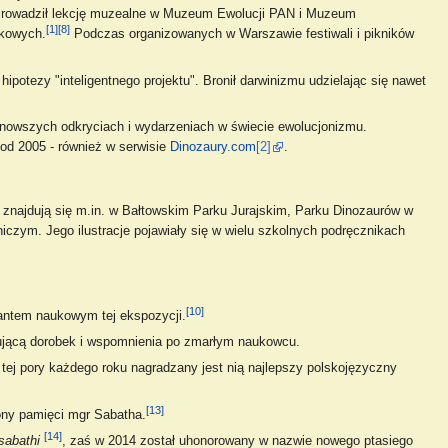
. Prowadził lekcję muzealne w Muzeum Ewolucji PAN i Muzeum
[1]
[8]
ukowych.
Podczas organizowanych w Warszawie festiwali i pikników
otezy "inteligentnego projektu". Bronił darwinizmu udzielając się nawet
jnowszych odkryciach i wydarzeniach w świecie ewolucjonizmu.
 od 2005 - również w serwisie
Dinozaury.com
[2]
.
e znajdują się m.in. w Bałtowskim Parku Jurajskim, Parku Dinozaurów w
ym. Jego ilustracje pojawiały się w wielu szkolnych podręcznikach
[10]
tantem naukowym tej ekspozycji.
ującą dorobek i wspomnienia po zmarłym naukowcu.
ej pory każdego roku nagradzany jest nią najlepszy polskojęzyczny
[13]
ony pamięci mgr Sabatha.
[14]
sabathi
, zaś w 2014 został uhonorowany w nazwie nowego ptasiego