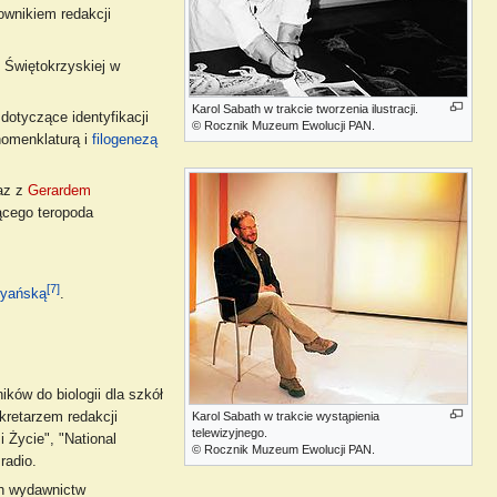
wnikiem redakcji
 Świętokrzyskiej w
Karol Sabath w trakcie tworzenia ilustracji.
dotyczące identyfikacji
© Rocznik Muzeum Ewolucji PAN.
nomenklaturą i
filogenezą
raz z
Gerardem
jącego teropoda
[7]
ryańską
.
ków do biologii dla szkół
kretarzem redakcji
Karol Sabath w trakcie wystąpienia
telewizyjnego.
 Życie", "National
© Rocznik Muzeum Ewolucji PAN.
radio.
ch wydawnictw