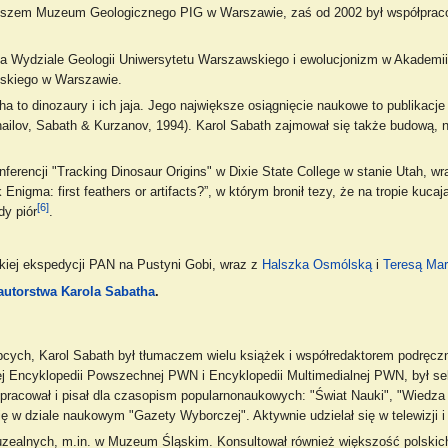
toszem Muzeum Geologicznego PIG w Warszawie, zaś od 2002 był współpraco
 na Wydziale Geologii Uniwersytetu Warszawskiego i ewolucjonizm w Akademii
jskiego w Warszawie.
to dinozaury i ich jaja. Jego największe osiągnięcie naukowe to publikacje 
hailov, Sabath & Kurzanov, 1994). Karol Sabath zajmował się także budową, 
erencji "Tracking Dinosaur Origins" w Dixie State College w stanie Utah, w
Enigma: first feathers or artifacts?”, w którym bronił tezy, że na tropie kuca
[6]
dy piór
.
lkiej ekspedycji PAN na Pustyni Gobi, wraz z
Halszka Osmólską
i
Teresą Ma
 autorstwa Karola Sabatha
.
bcych, Karol Sabath był tłumaczem wielu książek i współredaktorem podręczni
ej Encyklopedii Powszechnej PWN i Encyklopedii Multimedialnej PWN, był se
pracował i pisał dla czasopism popularnonaukowych: "Świat Nauki", "Wiedza i
ię w dziale naukowym "Gazety Wyborczej". Aktywnie udzielał się w telewizji i 
zealnych, m.in. w Muzeum Śląskim. Konsultował również większość polski