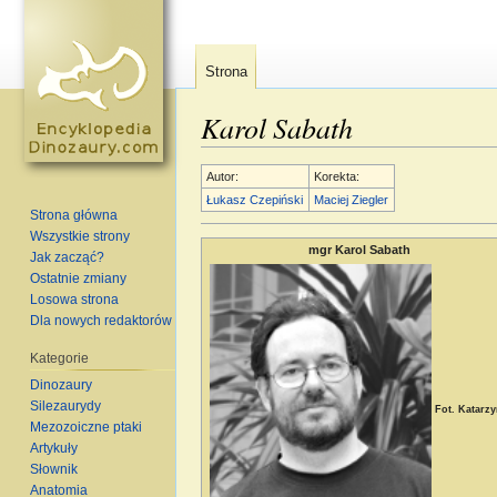
Strona
Karol Sabath
Skocz do:
nawigacja
,
szukaj
Autor:
Korekta:
Łukasz Czepiński
Maciej Ziegler
Strona główna
Wszystkie strony
mgr Karol Sabath
Jak zacząć?
Ostatnie zmiany
Losowa strona
Dla nowych redaktorów
Kategorie
Dinozaury
Silezaurydy
Fot. Katarz
Mezozoiczne ptaki
Artykuły
Słownik
Anatomia