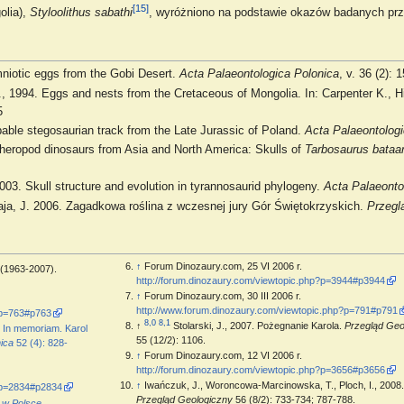
[15]
olia),
Styloolithus sabathi
, wyróżniono na podstawie okazów badanych prz
niotic eggs from the Gobi Desert.
Acta Palaeontologica Polonica
, v. 36 (2):
 1994. Eggs and nests from the Cretaceous of Mongolia. In: Carpenter K., Hi
5
bable stegosaurian track from the Late Jurassic of Poland.
Acta Palaeontolog
theropod dinosaurs from Asia and North America: Skulls of
Tarbosaurus bataa
2003. Skull structure and evolution in tyrannosaurid phylogeny.
Acta Palaeonto
iaja, J. 2006. Zagadkowa roślina z wczesnej jury Gór Świętokrzyskich.
Przegl
↑
Forum Dinozaury.com, 25 VI 2006 r.
 (1963-2007).
http://forum.dinozaury.com/viewtopic.php?p=3944#p3944
↑
Forum Dinozaury.com, 30 III 2006 r.
http://www.forum.dinozaury.com/viewtopic.php?p=791#p791
?p=763#p763
8,0
8,1
↑
Stolarski, J., 2007. Pożegnanie Karola.
Przegląd Geo
 In memoriam. Karol
55 (12/2): 1106.
ica
52 (4): 828-
↑
Forum Dinozaury.com, 12 VI 2006 r.
http://forum.dinozaury.com/viewtopic.php?p=3656#p3656
↑
Iwańczuk, J., Woroncowa-Marcinowska, T., Ploch, I., 2008
?p=2834#p2834
Przegląd Geologiczny
56 (8/2): 733-734; 787-788.
 w Polsce,