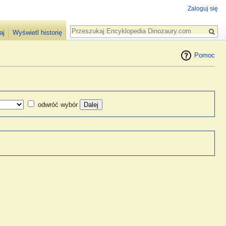
Zaloguj się
Szukaj
aj
Wyświetl historię
Pomoc
odwróć wybór