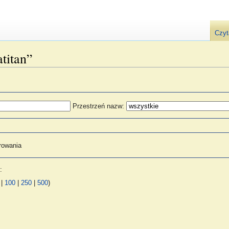
Czyt
titan”
Przestrzeń nazw:
rowania
:
|
100
|
250
|
500
)