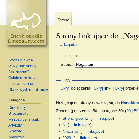
Strona
Strony linkujące do „Naga
←
Nagatitan
Skocz do:
nawigacja
,
szukaj
Linkujące
Strona główna
Strona:
Wszystkie strony
Jak zacząć?
Ostatnie zmiany
Filtry
Losowa strona
Ukryj
dołączenia |
Ukryj
linki |
Ukryj
przekie
Dla nowych redaktorów
Kategorie
Następujące strony odwołują się do
Nagatitan
Dinozaury
Zobacz (poprzednie 50 | następne 50) (
20
|
50
Silezaurydy
Strona główna
‎
(
← linkujące
)
Mezozoiczne ptaki
N
‎
(
← linkujące
)
Artykuły
Słownik
N ważne
‎
(
← linkujące
)
Anatomia
2026
‎
(
← linkujące
)