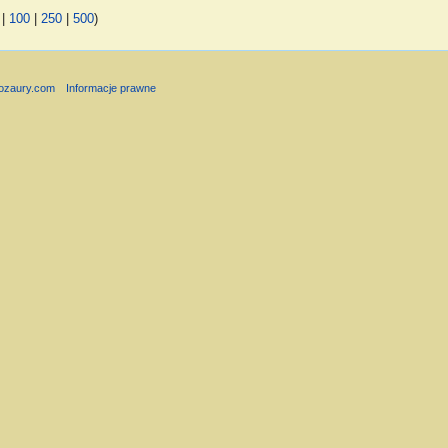
|
100
|
250
|
500
)
nozaury.com
Informacje prawne