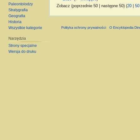
Paleontolodzy
Zobacz (poprzednie 50 | następne 50) (
20
|
50
Stratygrafia
Geografia
Historia
Wszystkie kategorie
Polityka ochrony prywatności
O Encyklopedia Di
Narzędzia
Strony specjalne
Wersja do druku