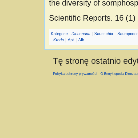
the diversity of somphosp
Scientific Reports. 16 (1
Kategorie
:
Dinosauria
Saurischia
Sauropodo
Kreda
Apt
Alb
Tę stronę ostatnio ed
Polityka ochrony prywatności
O Encyklopedia Dinozau