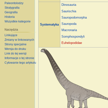
Paleontolodzy
Dinosauria
Stratygrafia
Saurischia
Geografia
Historia
Sauropodomorpha
Wszystkie kategorie
Sauropoda
Systematyka
Narzędzia
Macronaria
Linkujące
Somphospondyli
Zmiany w linkowanych
Euhelopodidae
Strony specjalne
Wersja do druku
Link do tej wersji
Informacje o tej stronie
Cytowanie tego artykułu