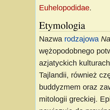
Euhelopodidae
.
Etymologia
Nazwa
rodzajowa
Na
wężopodobnego potw
azjatyckich kulturac
Tajlandii, również c
buddyzmem oraz zaw
mitologii greckiej. E