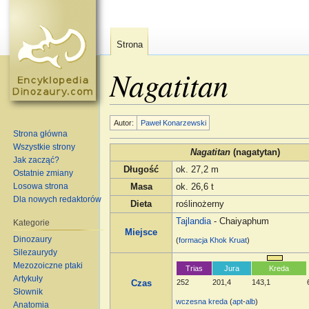
Strona
Nagatitan
Skocz do:
nawigacja
,
szukaj
Autor:
Paweł Konarzewski
Strona główna
Wszystkie strony
Nagatitan
(nagatytan)
Jak zacząć?
Długość
ok. 27,2 m
Ostatnie zmiany
Losowa strona
Masa
ok. 26,6 t
Dla nowych redaktorów
Dieta
roślinożerny
Tajlandia
- Chaiyaphum
Kategorie
Miejsce
Dinozaury
(
formacja
Khok Kruat
)
Silezaurydy
Mezozoiczne ptaki
Trias
Jura
Kreda
Artykuły
252
201,4
143,1
Czas
Słownik
wczesna kreda
(
apt
-
alb
)
Anatomia