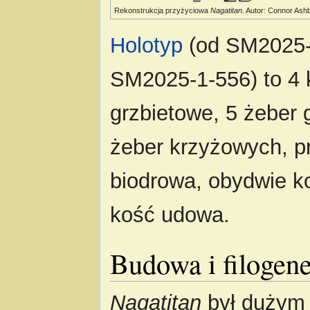
Rekonstrukcja przyżyciowa
Nagatitan
. Autor: Connor Ash
Holotyp
(od SM2025-
SM2025-1-556) to 4 
grzbietowe, 5 żeber 
żeber krzyżowych, p
biodrowa, obydwie k
kość udowa.
Budowa i filogen
Nagatitan
był dużym