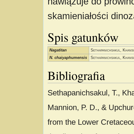
nawiązuje do prowin
skamieniałości dinoz
Spis gatunków
Nagatitan
Sethapanichsakul, Khans
N. chaiyaphumensis
Sethapanichsakul, Khans
Bibliografia
Sethapanichsakul, T., Kha
Mannion, P. D., & Upchurc
from the Lower Cretaceou