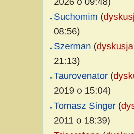
2026 o 09:48)
Suchomim
(
dyskus
08:56)
Szerman
(
dyskusja
21:13)
Taurovenator
(
dysk
2019 o 15:04)
Tomasz Singer
(
dy
2011 o 18:39)