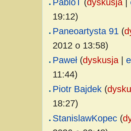
PabloT
(
dyskusja
|
19:12)
Paneoartysta 91
(
d
2012 o 13:58)
Paweł
(
dyskusja
|
e
11:44)
Piotr Bajdek
(
dysku
18:27)
StanislawKopec
(
d