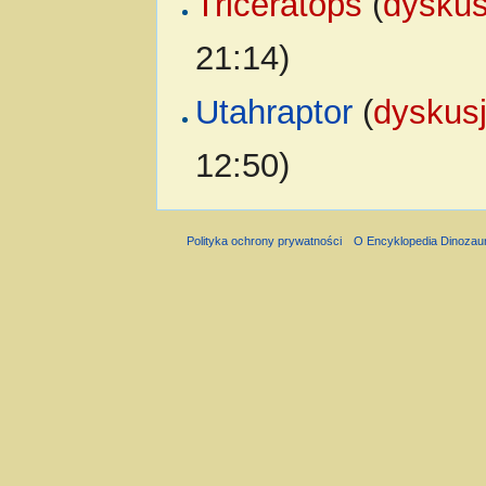
Triceratops
(
dyskus
21:14)
Utahraptor
(
dyskus
12:50)
Polityka ochrony prywatności
O Encyklopedia Dinozau