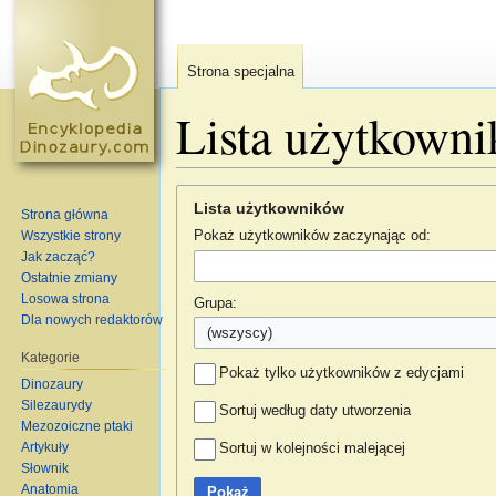
Strona specjalna
Lista użytkown
Skocz do:
nawigacja
,
szukaj
Lista użytkowników
Strona główna
Wszystkie strony
Pokaż użytkowników zaczynając od:
Jak zacząć?
Ostatnie zmiany
Losowa strona
Grupa:
Dla nowych redaktorów
(wszyscy)
Kategorie
Pokaż tylko użytkowników z edycjami
Dinozaury
Silezaurydy
Sortuj według daty utworzenia
Mezozoiczne ptaki
Artykuły
Sortuj w kolejności malejącej
Słownik
Anatomia
Pokaż