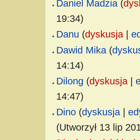
Daniel Madzia
(
dys
19:34)
Danu
(
dyskusja
|
e
Dawid Mika
(
dysku
14:14)
Dilong
(
dyskusja
|
14:47)
Dino
(
dyskusja
|
ed
(Utworzył 13 lip 20