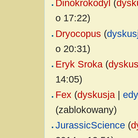
Dinokrokodyl
(
dysk
o 17:22)
Dryocopus
(
dyskus
o 20:31)
Eryk Sroka
(
dyskus
14:05)
Fex
(
dyskusja
|
edy
(zablokowany)
JurassicScience
(
d