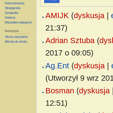
Paleontolodzy
Stratygrafia
Geografia
AMIJK
(
dyskusja
|
Historia
Wszystkie kategorie
21:37)
Narzędzia
Strony specjalne
Adrian Sztuba
(
dys
Wersja do druku
2017 o 09:05)
Ag.Ent
(
dyskusja
|
(Utworzył 9 wrz 201
Bosman
(
dyskusja
12:51)