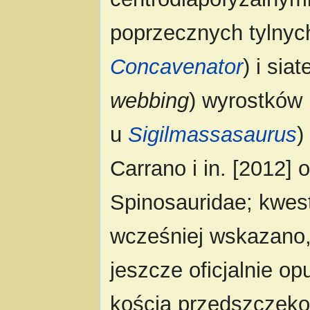
poprzecznych tylnyc
Concavenator
) i si
webbing
) wyrostków
u
Sigilmassasaurus
)
Carrano i in. [2012] 
Spinosauridae; kwes
wcześniej wskazano, 
jeszcze oficjalnie o
kością przedszczękow