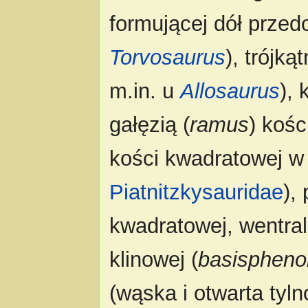
formującej dół przed
Torvosaurus
), trójk
m.in. u
Allosaurus
),
gałęzią (
ramus
) kośc
kości kwadratowej w
Piatnitzkysauridae
),
kwadratowej, wentral
klinowej (
basispheno
(wąska i otwarta tyl