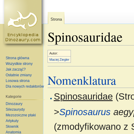
Strona
Spinosauridae
Skocz do:
nawigacja
,
szukaj
Autor:
Strona główna
Maciej Ziegler
Wszystkie strony
Jak zacząć?
Nomenklatura
Ostatnie zmiany
Losowa strona
Dla nowych redaktorów
Spinosauridae
(Str
Kategorie
Dinozaury
>
Spinosaurus
aegy
Silezaurydy
Mezozoiczne ptaki
Artykuły
(zmodyfikowano z 
Słownik
Anatomia