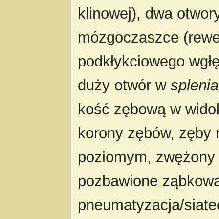
klinowej), dwa otwor
mózgoczaszce (rewer
podkłykciowego wgłę
duży otwór w
splenia
kość zębową w wido
korony zębów, zęby 
poziomym, zwężony 
pozbawione ząbkowa
pneumatyzacja/siat