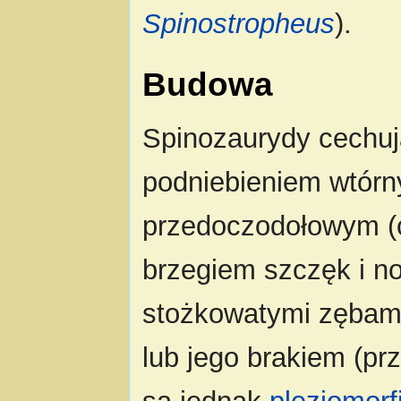
Spinostropheus
).
Budowa
Spinozaurydy cechuj
podniebieniem wtór
przedoczodołowym (c
brzegiem szczęk i no
stożkowatymi zębam
lub jego brakiem (pr