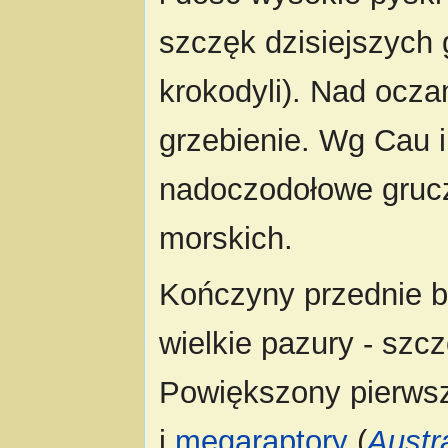
szczęk dzisiejszych 
krokodyli). Nad ocza
grzebienie. Wg Cau i
nadoczodołowe grucz
morskich.
Kończyny przednie by
wielkie pazury - szc
Powiększony pierwsz
i
megaraptory
(
Austr