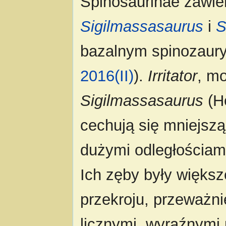
Spinosaurinae zawi
Sigilmassasaurus
i
S
bazalnym spinozaur
2016(II)
).
Irritator
, m
Sigilmassasaurus
(He
cechują się mniejszą
dużymi odległościam
Ich zęby były większe
przekroju, przeważn
licznymi, wyraźnymi