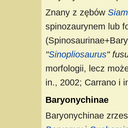
Znany z zębów
Siam
spinozaurynem lub f
(Spinosaurinae+Bary
"
Sinopliosaurus
" fus
morfologii, lecz moż
in., 2002; Carrano i i
Baryonychinae
Baryonychinae zrze