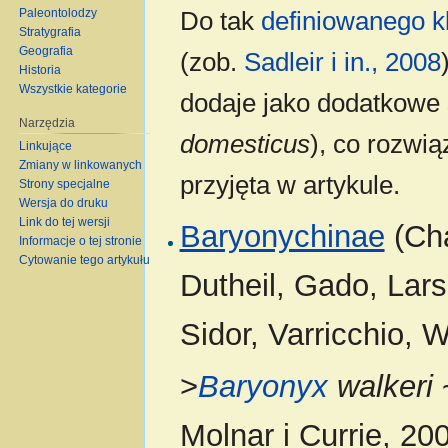
Paleontolodzy
Do tak
definiowanego
k
Stratygrafia
Geografia
(zob.
Sadleir i in., 2008
Historia
Wszystkie kategorie
dodaje jako dodatkowe 
Narzędzia
domesticus
), co rozwią
Linkujące
Zmiany w linkowanych
przyjęta w artykule.
Strony specjalne
Wersja do druku
Link do tej wersji
Baryonychinae
(Cha
Informacje o tej stronie
Cytowanie tego artykułu
Dutheil, Gado, Lars
Sidor, Varricchio, W
>
Baryonyx
walkeri
Molnar i Currie, 2