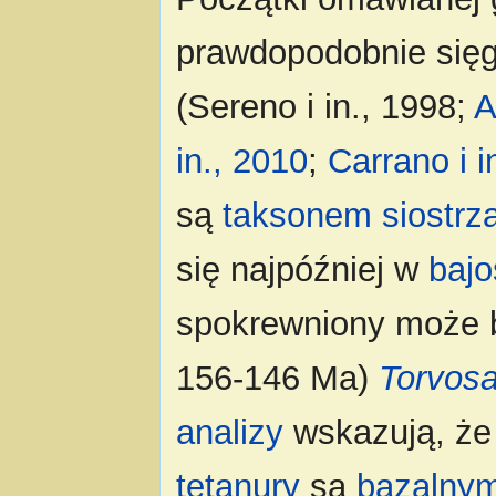
prawdopodobnie sięg
(Sereno i in., 1998;
A
in., 2010
;
Carrano i i
są
taksonem siostr
się najpóźniej w
bajo
spokrewniony może b
156-146 Ma)
Torvos
analizy
wskazują, że
tetanury
są
bazalnym