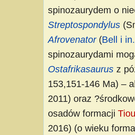
spinozaurydem o nieok
Streptospondylus
(Sm
Afrovenator
(
Bell i in
spinozaurydami mog
Ostafrikasaurus
z póź
153,151-146 Ma) – a
2011) oraz ?środkowo
osadów formacji
Tio
2016) (o wieku forma