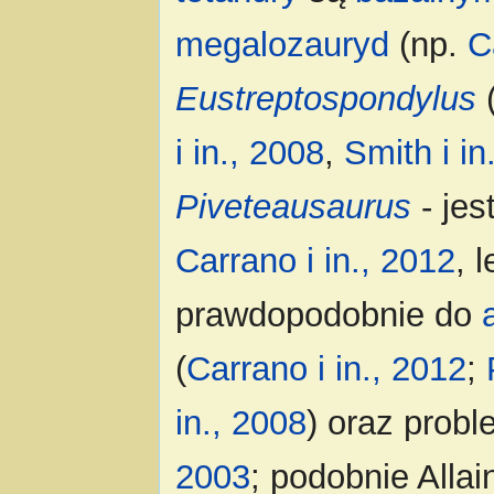
megalozauryd
(np.
C
Eustreptospondylus
(
i in., 2008
,
Smith i in
Piveteausaurus
- jes
Carrano i in., 2012
, 
prawdopodobnie do
(
Carrano i in., 2012
;
in., 2008
) oraz prob
2003
; podobnie Allain