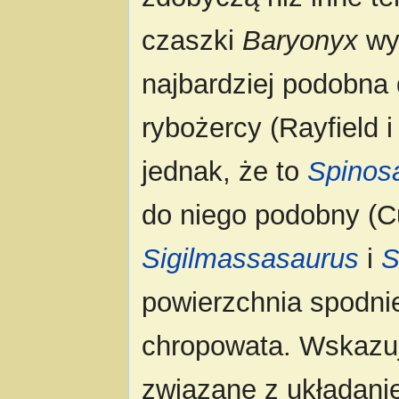
czaszki
Baryonyx
wyk
najbardziej podobna
rybożercy (Rayfield i
jednak, że to
Spinos
do niego podobny (Cu
Sigilmassasaurus
i
S
powierzchnia spodnie
chropowata. Wskazuje
związane z układani