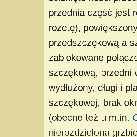
przednia część jest 
rozetę), powiększon
przedszczękową a sz
zablokowane połącze
szczękową, przedni 
wydłużony, długi i p
szczękowej, brak ok
(obecne też u m.in.
nierozdzielona grzbi