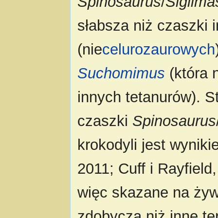
Spinosaurus
/
Sigilma
słabsza niż czaszki
(nie
celurozaurowych
Suchomimus
(która 
innych tetanurów). 
czaszki
Spinosaurus
krokodyli jest wynik
2011; Cuff i Rayfiel
więc skazane na żywi
zdobyczą niż inne t