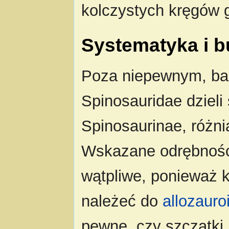
kolczystych kręgów 
Systematyka i 
Poza niepewnym, b
Spinosauridae dzieli
Spinosaurinae, różni
Wskazane odrębnośc
wątpliwe, ponieważ 
należeć do
allozaur
pewne, czy szczątki