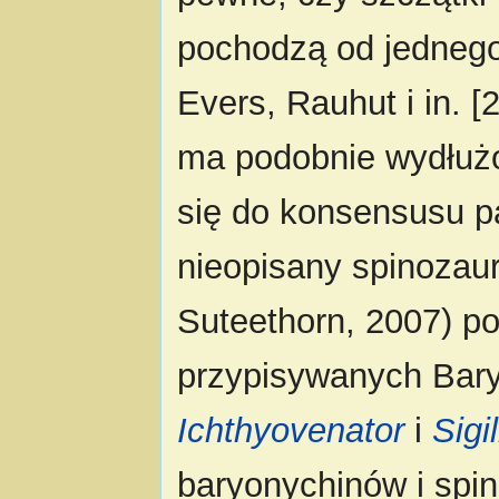
pochodzą od jednego
Evers, Rauhut i in. [
ma podobnie wydłużo
się do konsensusu p
nieopisany spinozaury
Suteethorn, 2007) p
przypisywanych Bary
Ichthyovenator
i
Sig
baryonychinów i spin