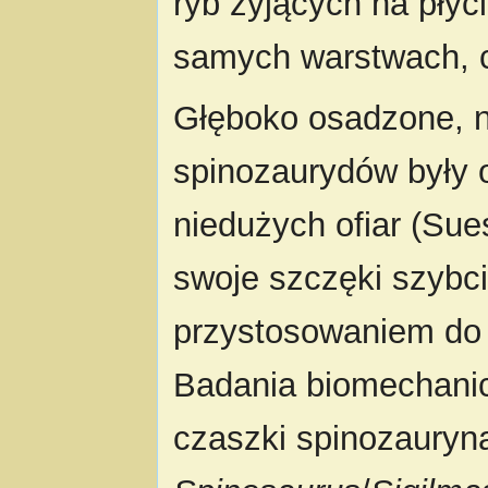
ryb żyjących na płyc
samych warstwach, c
Głęboko osadzone, n
spinozaurydów były o
niedużych ofiar (Sue
swoje szczęki szybci
przystosowaniem do 
Badania biomechanic
czaszki spinozauryn