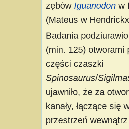
zębów
Iguanodon
w P
(Mateus w Hendrickx i
Badania podziurawio
(min. 125) otworami 
części czaszki
Spinosaurus
/
Sigilma
ujawniło, że za otwor
kanały, łączące się 
przestrzeń wewnątrz