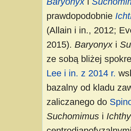
Baryonyx
i
Suchomi
prawdopodobnie
Ich
(Allain i in., 2012; Eve
2015).
Baryonyx
i
Su
ze sobą bliżej spokr
Lee i in. z 2014 r.
wsk
bazalny od kladu za
zaliczanego do
Spin
Suchomimus
i
Ichth
centrodiapofyzalnym