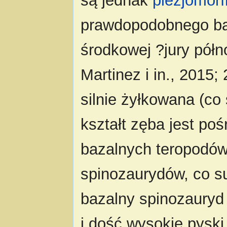
są jednak
plezjomorf
prawdopodobnego ba
środkowej ?jury półn
Martinez i in., 2015;
silnie żyłkowana (co
kształt zęba jest po
bazalnych teropodów
spinozaurydów, co su
bazalny spinozauryd 
i dość wysokie pyski