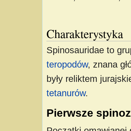
Charakterystyka
Spinosauridae to gru
teropodów
, znana gł
były reliktem jurajski
tetanurów
.
Pierwsze spino
Początki omawianej g