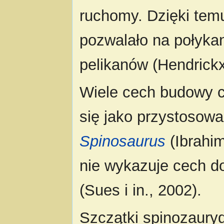
ruchomy. Dzięki tem
pozwalało na połykani
pelikanów (Hendrickx 
Wiele cech budowy c
się jako przystosowa
Spinosaurus
(Ibrahim
nie wykazuje cech d
(Sues i in., 2002).
Szczątki spinozaury