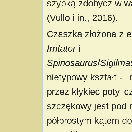
szybką zdobycz w wa
(Vullo i in., 2016).
Czaszka złożona z 
Irritator
i
Spinosaurus
/
Sigilma
nietypowy kształt - l
przez kłykieć potylic
szczękowy jest pod 
półprostym kątem do