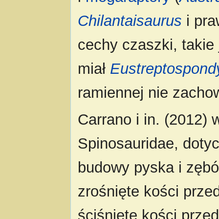
Chilantaisaurus
i pr
cechy czaszki, takie 
miał
Eustreptospond
ramiennej nie zachow
Carrano i in. (2012)
Spinosauridae, doty
budowy pyska i zębó
zrośnięte kości prz
ściśnięte kości prz