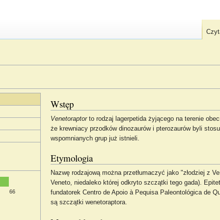
Czyt
Wstęp
Venetoraptor
to rodzaj lagerpetida żyjącego na terenie obec
że krewniacy przodków dinozaurów i pterozaurów byli stos
wspomnianych grup już istnieli.
Etymologia
Nazwę rodzajową można przetłumaczyć jako "złodziej z Ve
Veneto, niedaleko której odkryto szczątki tego gada). Epi
66
fundatorek Centro de Apoio à Pequisa Paleontológica de Q
są szczątki wenetoraptora.