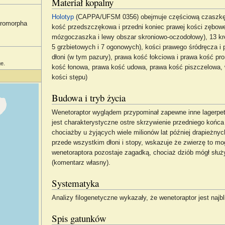
Materiał kopalny
Holotyp
(CAPPA/UFSM 0356) obejmuje częściową czaszkę
uromorpha
kość przedszczękowa i przedni koniec prawej kości zębowe
mózgoczaszka i lewy obszar skroniowo-oczodołowy), 13 kr
5 grzbietowych i 7 ogonowych), kości prawego śródręcza i p
dłoni (w tym pazury), prawa kość łokciowa i prawa kość pr
e.
kość łonowa, prawa kość udowa, prawa kość piszczelowa, wi
kości stępu)
Budowa i tryb życia
Wenetoraptor wyglądem przypominał zapewne inne lagerpeti
jest charakterystyczne ostre skrzywienie przedniego końc
chociażby u żyjących wiele milionów lat później drapieżny
przede wszystkim dłoni i stopy, wskazuje że zwierzę to mo
wenetoraptora pozostaje zagadką, chociaż dziób mógł słu
(komentarz własny).
Systematyka
Analizy filogenetyczne wykazały, że wenetoraptor jest na
Spis gatunków