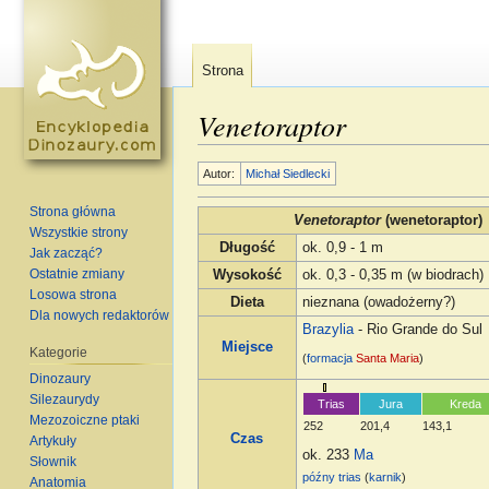
Strona
Venetoraptor
Skocz do:
nawigacja
,
szukaj
Autor:
Michał Siedlecki
Strona główna
Venetoraptor
(wenetoraptor)
Wszystkie strony
Długość
ok. 0,9 - 1 m
Jak zacząć?
Ostatnie zmiany
Wysokość
ok. 0,3 - 0,35 m (w biodrach)
Losowa strona
Dieta
nieznana (owadożerny?)
Dla nowych redaktorów
Brazylia
- Rio Grande do Sul
Miejsce
Kategorie
(
formacja
Santa Maria
)
Dinozaury
Silezaurydy
Trias
Jura
Kreda
Mezozoiczne ptaki
252
201,4
143,1
Czas
Artykuły
ok. 233
Ma
Słownik
późny trias
(
karnik
)
Anatomia