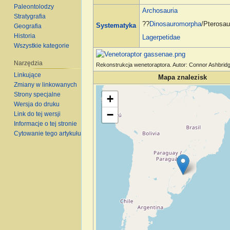
Paleontolodzy
Archosauria
Stratygrafia
??
Dinosauromorpha
/Pterosa
Systematyka
Geografia
Historia
Lagerpetidae
Wszystkie kategorie
Narzędzia
Rekonstrukcja wenetoraptora. Autor: Connor Ashbridg
Linkujące
Mapa znalezisk
Zmiany w linkowanych
Wczytywanie mapy…
Strony specjalne
+
Wersja do druku
−
Link do tej wersji
Informacje o tej stronie
Cytowanie tego artykułu