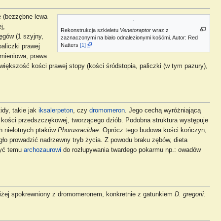
 (bezzębne lewa
j,
Rekonstrukcja szkieletu
Venetoraptor
wraz z
ęgów (1 szyjny,
zaznaczonymi na biało odnalezionymi kośćmi. Autor: Red
Natters
[1]
aliczki prawej
omieniowa, prawa
ększość kości prawej stopy (kości śródstopia, paliczki (w tym pazury),
dy, takie jak
iksalerpeton
, czy
dromomeron
. Jego cechą wyróżniającą
a kości przedszczękowej, tworzącego dziób. Podobna struktura występuje
ch nielotnych ptaków
Phorusracidae
. Oprócz tego budowa kości kończyn,
gło prowadzić nadrzewny tryb życia. Z powodu braku zębów, dieta
żyć temu
archozaurowi
do rozłupywania twardego pokarmu np.: owadów
jbliżej spokrewniony z dromomeronem, konkretnie z gatunkiem
D. gregorii
.