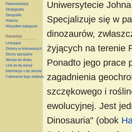
Uniwersytecie Johna
Paleontolodzy
Stratygrafia
Geografia
Specjalizuje się w pa
Historia
Wszystkie kategorie
dinozaurów, zwłaszc
Narzędzia
Linkujące
żyjących na terenie 
Zmiany w linkowanych
Strony specjalne
Ponadto jego prace 
Wersja do druku
Link do tej wersji
Informacje o tej stronie
zagadnienia geochron
Cytowanie tego artykułu
szczękowego i roślino
ewolucyjnej. Jest je
Dinosauria" (obok
Ha