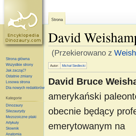
Strona
David Weisham
(Przekierowano z
Weish
Strona główna
Skocz do:
nawigacja
,
szukaj
Wszystkie strony
Autor:
Michał Siedlecki
Jak zacząć?
Ostatnie zmiany
David Bruce Weish
Losowa strona
Dla nowych redaktorów
amerykański paleont
Kategorie
Dinozaury
obecnie będący pro
Silezaurydy
Mezozoiczne ptaki
Artykuły
emerytowanym na
Słownik
Anatomia