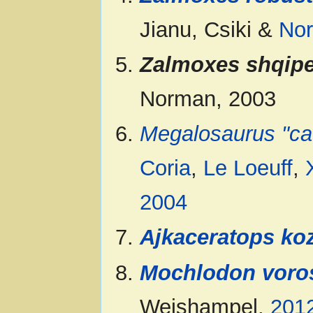
Jianu, Csiki &
No
Zalmoxes shqip
Norman, 2003
Megalosaurus "ca
Coria
,
Le Loeuff
,
2004
Ajkaceratops ko
Mochlodon voro
Weishampel,
201