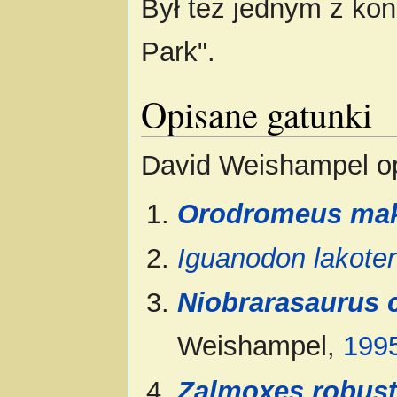
Był też jednym z kon
Park".
Opisane gatunki
David Weishampel op
Orodromeus mak
Iguanodon lakote
Niobrarasaurus c
Weishampel,
199
Zalmoxes robus