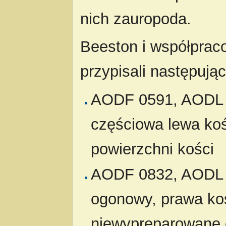
nich zauropoda.
Beeston i współprac
przypisali następują
AODF 0591, AODL 0
częściowa lewa koś
powierzchni kości
AODF 0832, AODL 01
ogonowy, prawa ko
niewypreparowane 