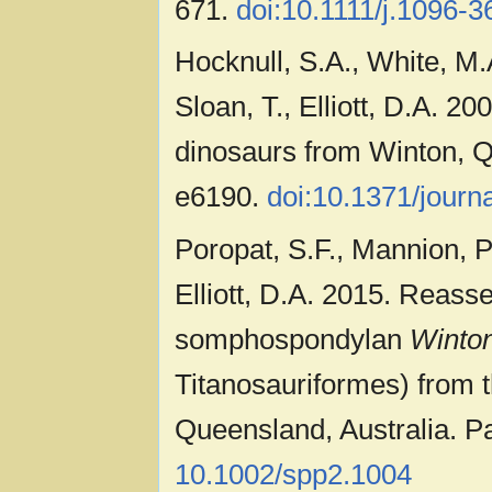
671.
doi:10.1111/j.1096-
Hocknull, S.A., White, M.A
Sloan, T., Elliott, D.A. 2
dinosaurs from Winton, Qu
e6190.
doi:10.1371/journ
Poropat, S.F., Mannion, P.
Elliott, D.A. 2015. Reass
somphospondylan
Winton
Titanosauriformes) from 
Queensland, Australia. Pa
10.1002/spp2.1004