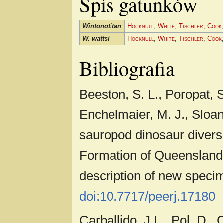
Spis gatunków
Wintonotitan
Hocknull
,
White
,
Tischler
,
Cook
W. wattsi
Hocknull
,
White
,
Tischler
,
Cook
Bibliografia
Beeston, S. L., Poropat, S
Enchelmaier, M. J., Sloan,
sauropod dinosaur divers
Formation of Queensland, 
description of new speci
doi:10.7717/peerj.17180
Carballido, J.L., Pol, D.,