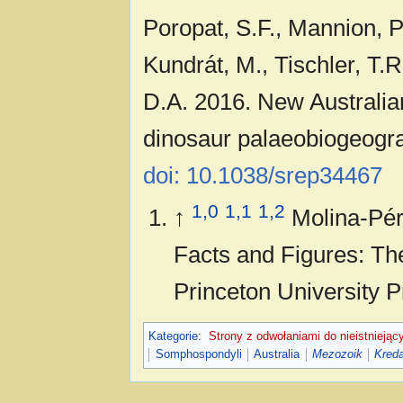
Poropat, S.F., Mannion, P.
Kundrát, M., Tischler, T.R.,
D.A. 2016. New Australia
dinosaur palaeobiogeograph
doi: 10.1038/srep34467
1,0
1,1
1,2
↑
Molina-Pér
Facts and Figures: T
Princeton University P
Kategorie
:
Strony z odwołaniami do nieistniejąc
Somphospondyli
Australia
Mezozoik
Kred