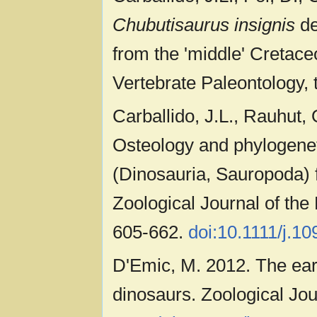
Chubutisaurus insignis
de
from the 'middle' Cretace
Vertebrate Paleontology, t
Carballido, J.L., Rauhut,
Osteology and phylogenet
(Dinosauria, Sauropoda) 
Zoological Journal of the 
605-662.
doi:10.1111/j.1
D'Emic, M. 2012. The earl
dinosaurs. Zoological Jour