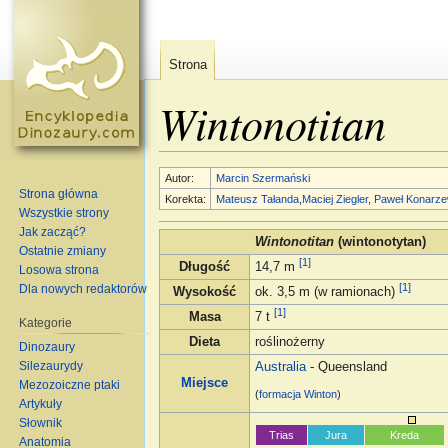
Strona
Wintonotitan
Skocz do:
nawigacja
,
szukaj
Autor:
Marcin Szermański
Strona główna
Korekta:
Mateusz Tałanda
,
Maciej Ziegler
,
Paweł Konarze
Wszystkie strony
Jak zacząć?
Wintonotitan
(wintonotytan)
Ostatnie zmiany
[1]
Długość
14,7 m
Losowa strona
[1]
Dla nowych redaktorów
Wysokość
ok. 3,5 m (w ramionach)
[1]
Masa
7 t
Kategorie
Dieta
roślinożerny
Dinozaury
Silezaurydy
Australia
- Queensland
Miejsce
Mezozoiczne ptaki
(
formacja Winton
)
Artykuły
Słownik
Trias
Jura
Kreda
Anatomia