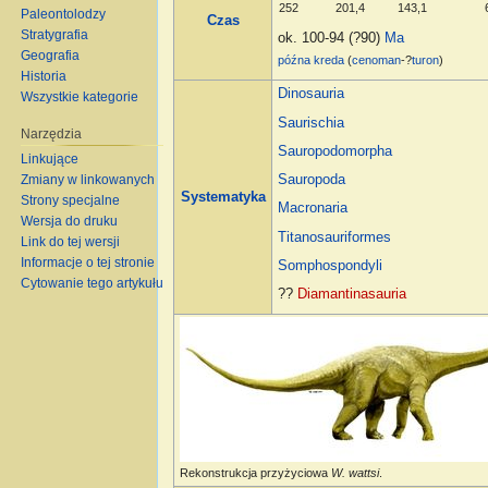
252
201,4
143,1
Paleontolodzy
Czas
Stratygrafia
ok. 100-94 (?90)
Ma
Geografia
późna kreda
(
cenoman
-?
turon
)
Historia
Dinosauria
Wszystkie kategorie
Saurischia
Narzędzia
Sauropodomorpha
Linkujące
Sauropoda
Zmiany w linkowanych
Systematyka
Strony specjalne
Macronaria
Wersja do druku
Titanosauriformes
Link do tej wersji
Informacje o tej stronie
Somphospondyli
Cytowanie tego artykułu
??
Diamantinasauria
Rekonstrukcja przyżyciowa
W. wattsi
.