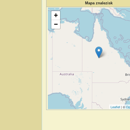
Mapa znalezisk
Wczytywanie mapy…
+
−
Leaflet
| ©
Op