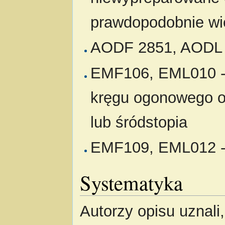
prawdopodobnie wię
AODF 2851, AODL 
EMF106, EML010 - 
kręgu ogonowego o
lub śródstopia
EMF109, EML012 - 
Systematyka
Autorzy opisu uznali