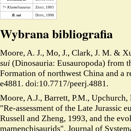
?=
Klamelisaurus
Zhao
,
1993
B. sui
Dong
, 1990
Wybrana bibliografia
Moore, A. J., Mo, J., Clark, J. M. & 
sui
(Dinosauria: Eusauropoda) from t
Formation of northwest China and a re
e4881.
doi:10.7717/peerj.4881
.
Moore, A.J., Barrett, P.M., Upchurch, P
"Re-assessment of the Late Jurassic 
Russell and Zheng, 1993, and the evol
mamenchisaurids". Journal of Systema