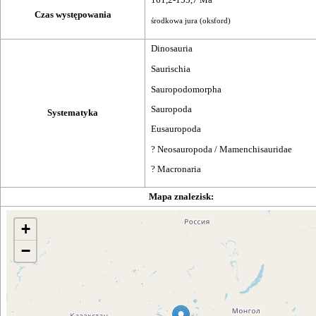
Czas występowania
środkowa jura
(
oksford
)
Dinosauria
Saurischia
Sauropodomorpha
Sauropoda
Systematyka
Eusauropoda
?
Neosauropoda
/
Mamenchisauridae
?
Macronaria
Mapa znalezisk:
Wczytywanie mapy…
+
−