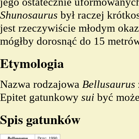
jego ostatecznie uformowanyc
Shunosaurus
był raczej krótko
jest rzeczywiście młodym oka
mógłby dorosnąć do 15 metrów 
Etymologia
Nazwa
rodzajowa
Bellusaurus
Epitet gatunkowy
sui
być może 
Spis gatunków
Bellusaurus
Dong
,
1990