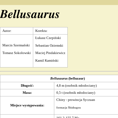
Bellusaurus
Autor:
Korekta:
Łukasz Czepiński
Marcin Szermański
Sebastian Oziemski
Tomasz Sokołowski
Maciej Pindakiewicz
Kamil Kamiński
Bellusaurus
(belluzaur)
Długość
:
4,8 m (osobnik młodociany)
Masa
:
0,5 t (osobnik młodociany)
Chiny
- prowincja Syczuan
Miejsce występowania
:
formacja
Shishugou
161,2-155,7
Ma