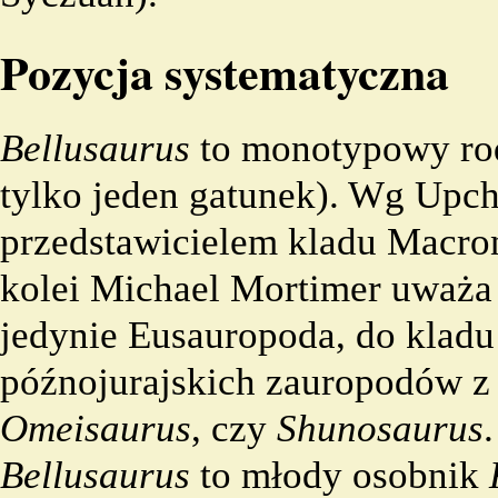
Pozycja systematyczna
Bellusaurus
to monotypowy
ro
tylko jeden
gatunek
). Wg
Upch
przedstawicielem
kladu
Macron
kolei
Michael Mortimer
uważa g
jedynie
Eusauropoda
, do
kladu
późnojurajskich zauropodów z 
Omeisaurus
, czy
Shunosaurus
Bellusaurus
to młody osobnik