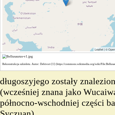
Leaflet
| ©
Open
Rekonstrukcja szkieletu. Autor: Debivort
[1]
długoszyjego zostały znalezio
(wcześniej znana jako Wucaiw
północno-wschodniej części b
Syczuan).