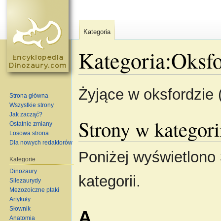
Kategoria
Kategoria:Oksf
Skocz do:
nawigacja
,
szukaj
Żyjące w oksfordzie
Strona główna
Wszystkie strony
Jak zacząć?
Strony w kategori
Ostatnie zmiany
Losowa strona
Dla nowych redaktorów
Poniżej wyświetlono 
Kategorie
Dinozaury
kategorii.
Silezaurydy
Mezozoiczne ptaki
Artykuły
Słownik
A
Anatomia