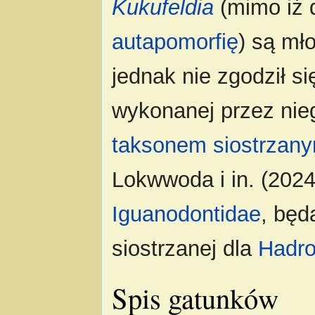
Kukufeldia
(mimo iż 
autapomorfię
) są m
jednak nie zgodził s
wykonanej przez ni
taksonem siostrzan
Lokwwoda i in. (2024
Iguanodontidae
, będ
siostrzanej dla
Hadro
Spis gatunków