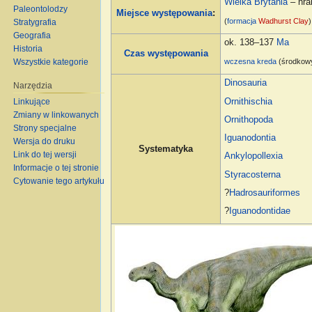
Wielka Brytania
– hra
Paleontolodzy
Miejsce występowania
:
(
formacja
Wadhurst Clay
)
Stratygrafia
Geografia
ok. 138–137
Ma
Historia
Czas występowania
Wszystkie kategorie
wczesna kreda
(środko
Dinosauria
Narzędzia
Ornithischia
Linkujące
Zmiany w linkowanych
Ornithopoda
Strony specjalne
Iguanodontia
Wersja do druku
Systematyka
Link do tej wersji
Ankylopollexia
Informacje o tej stronie
Styracosterna
Cytowanie tego artykułu
?
Hadrosauriformes
?
Iguanodontidae