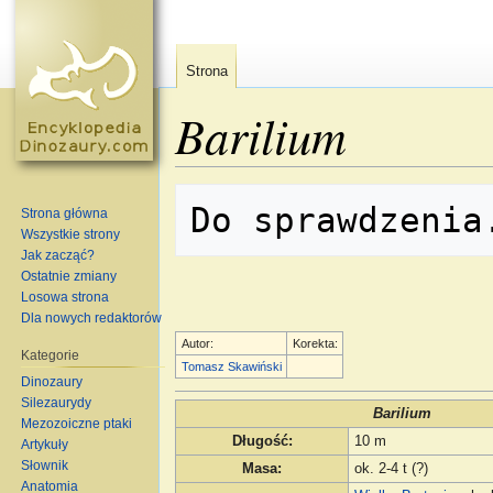
Strona
Barilium
Skocz do:
nawigacja
,
szukaj
Strona główna
Wszystkie strony
Jak zacząć?
Ostatnie zmiany
Losowa strona
Dla nowych redaktorów
Autor:
Korekta:
Kategorie
Tomasz Skawiński
Dinozaury
Silezaurydy
Barilium
Mezozoiczne ptaki
Długość
:
10 m
Artykuły
Słownik
Masa
:
ok. 2-4 t (?)
Anatomia