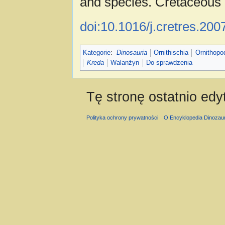
and species. Cretaceous
doi:10.1016/j.cretres.200
Kategorie
:
Dinosauria
Ornithischia
Ornithopo
Kreda
Walanżyn
Do sprawdzenia
Tę stronę ostatnio edy
Polityka ochrony prywatności
O Encyklopedia Dinozau