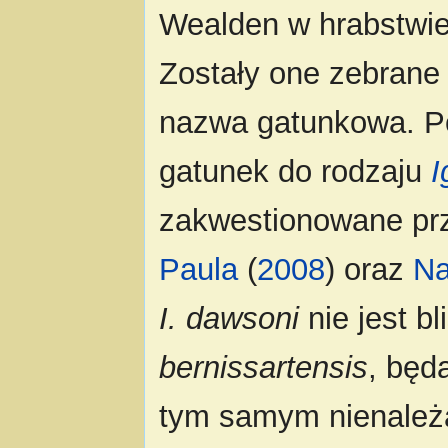
Wealden w hrabstwi
Zostały one zebrane
nazwa gatunkowa. Po
gatunek do rodzaju
I
zakwestionowane prz
Paula
(
2008
) oraz
Na
I. dawsoni
nie jest b
bernissartensis
, będ
tym samym nienależą