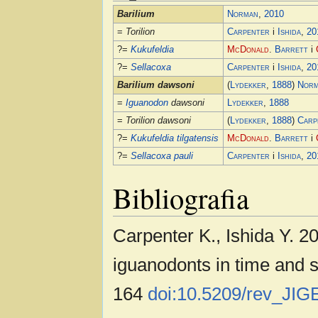
Barilium
Norman
,
2010
=
Torilion
Carpenter
i
Ishida
,
20
?=
Kukufeldia
McDonald
.
Barrett
i
?=
Sellacoxa
Carpenter
i
Ishida
,
20
Barilium dawsoni
(
Lydekker
,
1888
)
Nor
=
Iguanodon
dawsoni
Lydekker
,
1888
=
Torilion dawsoni
(
Lydekker
,
1888
)
Carp
?=
Kukufeldia tilgatensis
McDonald
.
Barrett
i
?=
Sellacoxa pauli
Carpenter
i
Ishida
,
20
Bibliografia
Carpenter K., Ishida Y. 2
iguanodonts in time and s
164
doi:10.5209/rev_JIG