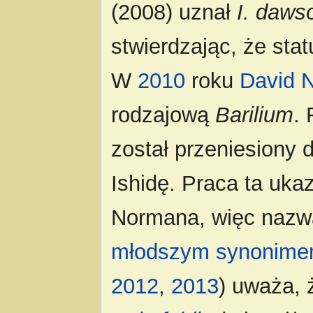
(2008) uznał
I. daws
stwierdzając, że stat
W
2010
roku
David 
rodzajową
Barilium
.
został przeniesiony 
Ishidę. Praca ta uka
Normana, więc naz
młodszym synonim
2012
,
2013
) uważa, 