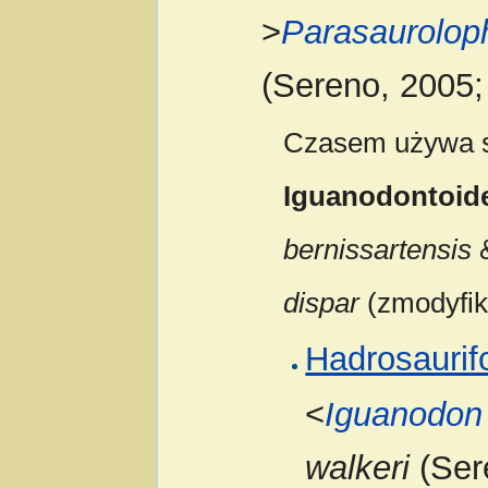
>
Parasaurolop
(Sereno, 2005
Czasem używa si
Iguanodontoid
bernissartensis
dispar
(zmodyfik
Hadrosauri
<
Iguanodon
walkeri
(Ser