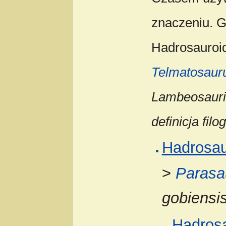
znaczeniu. Go
Hadrosauroi
Telmatosaur
Lambeosaurin
definicja fil
Hadrosa
>
Parasa
gobiensi
Hadros