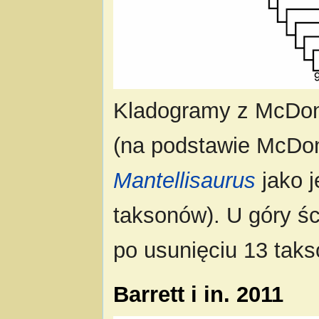
Kladogramy z McDon
(na podstawie McDon
Mantellisaurus
jako 
taksonów). U góry ś
po usunięciu 13 tak
Barrett i in. 2011