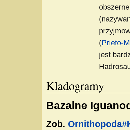
obszerne
(nazywan
przyjmo
(
Prieto-
jest bard
Hadrosau
Kladogramy
Bazalne Iguano
Zob.
Ornithopoda#