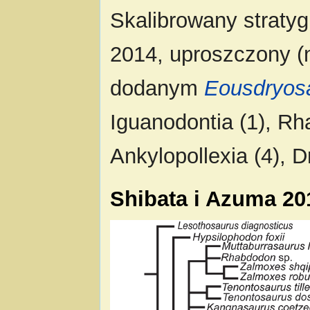
Skalibrowany stratyg
2014, uproszczony 
dodanym
Eousdryos
Iguanodontia (1), Rh
Ankylopollexia (4), D
Shibata i Azuma 20