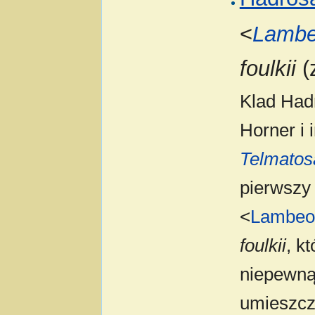
<
Lambe
foulkii
(
Klad Hadr
Horner i 
Telmatos
pierwszy 
<
Lambeo
foulkii
, k
niepewną 
umieszcz