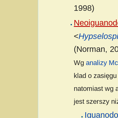
1998)
Neoiguanod
<
Hypselosp
(Norman, 2
Wg
analizy Mc
klad o zasięgu
natomiast wg 
jest szerszy n
Iguanodo