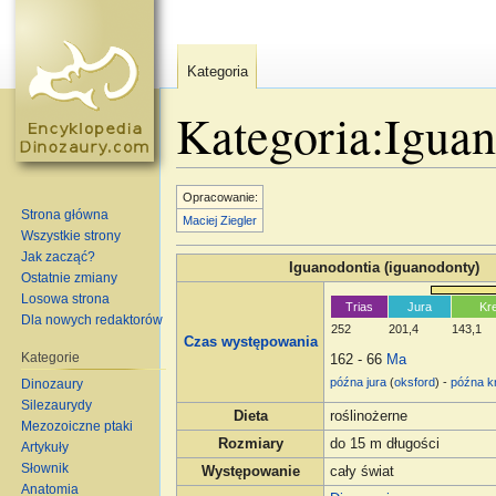
Kategoria
Kategoria:Iguan
Skocz do:
nawigacja
,
szukaj
Opracowanie:
Strona główna
Maciej Ziegler
Wszystkie strony
Jak zacząć?
Iguanodontia (iguanodonty)
Ostatnie zmiany
Losowa strona
Trias
Jura
Kr
Dla nowych redaktorów
252
201,4
143,1
Czas występowania
Kategorie
162 - 66
Ma
późna jura
(
oksford
) -
późna k
Dinozaury
Silezaurydy
Dieta
roślinożerne
Mezozoiczne ptaki
Rozmiary
do 15 m długości
Artykuły
Słownik
Występowanie
cały świat
Anatomia