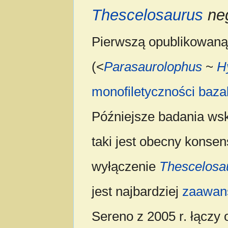
Thescelosaurus
neg
Pierwszą opublikowaną d
(<
Parasaurolophus
~
H
monofiletyczności
baza
Późniejsze badania ws
taki jest obecny konsen
wyłączenie
Thescelosa
jest najbardziej
zaawan
Sereno z 2005 r. łączy 