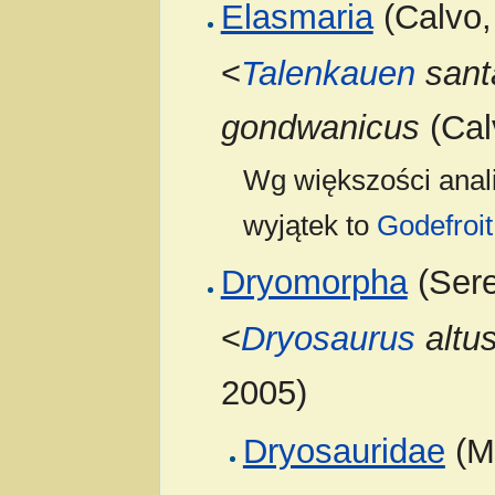
Elasmaria
(Calvo, 
<
Talenkauen
sant
gondwanicus
(Calv
Wg większości anali
wyjątek to
Godefroit 
Dryomorpha
(Sere
<
Dryosaurus
altu
2005)
Dryosauridae
(Mi