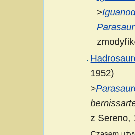
>
Iguano
Parasaur
zmodyfik
Hadrosaur
1952)
>
Parasaur
bernissart
z Sereno, 
Czasem używ