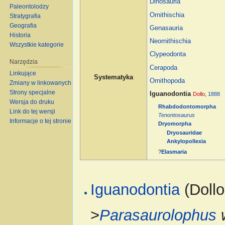
Dinosauria
Paleontolodzy
Ornithischia
Stratygrafia
Geografia
Genasauria
Historia
Neornithischia
Wszystkie kategorie
Clypeodonta
Narzędzia
Cerapoda
Linkujące
Systematyka
Ornithopoda
Zmiany w linkowanych
Strony specjalne
Iguanodontia
Dollo
,
1888
Wersja do druku
Rhabdodontomorpha
Link do tej wersji
Tenontosaurus
Informacje o tej stronie
Dryomorpha
Dryosauridae
Ankylopollexia
?
Elasmaria
Iguanodontia
(Dollo
>
Parasaurolophus
w