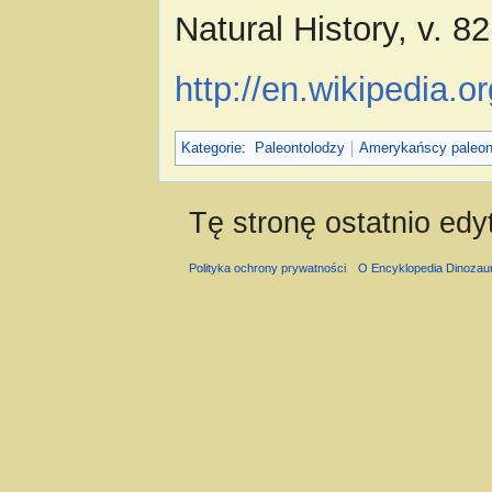
Natural History, v. 8
http://en.wikipedia.
Kategorie
:
Paleontolodzy
Amerykańscy paleon
Tę stronę ostatnio ed
Polityka ochrony prywatności
O Encyklopedia Dinozau