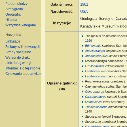
Paleontolodzy
Data śmierci
:
1981
Stratygrafia
Narodowość
:
USA
Geografia
Geological Survey of Canad
Historia
Instytucje
:
Wszystkie kategorie
Kanadyjskie Muzeum Naro
Narzędzia
Thespesius saskatchewanens
1926
Linkujące
Edmontonia
longiceps
Sternbe
Zmiany w linkowanych
Anchiceratops
longirostris
Ste
Strony specjalne
Anodontosaurus
lambei
Sternb
Wersja do druku
Macrophalangia canadensis
St
Link do tej wersji
Ornithomimus
edmontonicus
S
Informacje o tej stronie
Lambeosaurus
clavinitialis
Ste
Cytowanie tego artykułu
Lambeosaurus
magnicristatus
Procheneosaurus cranibrevis
Opisane gatunki
:
Caenagnathus collinsi
Sternbe
(18)
Centrosaurus
longirostris
Ster
Chasmosaurus
russelli
Sternb
Monoclonius
lowei
Sternberg, 
Thescelosaurus
edmontonens
1940
Stegoceras lambei
Sternberg,
Stegoceras sternbergi
Sternbe
Pachyrhinosaurus
canadensi