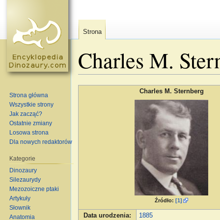
Strona
Charles M. Ster
Skocz do:
nawigacja
,
szukaj
Charles M. Sternberg
Strona główna
Wszystkie strony
Jak zacząć?
Ostatnie zmiany
Losowa strona
Dla nowych redaktorów
Kategorie
Dinozaury
Silezaurydy
Mezozoiczne ptaki
Artykuły
Źródło:
[1]
Słownik
Data urodzenia
:
1885
Anatomia