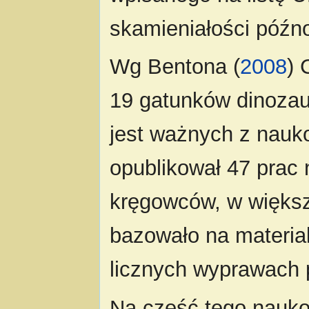
skamieniałości późn
Wg Bentona (
2008
) 
19 gatunków dinozau
jest ważnych z nauk
opublikował 47 prac
kręgowców, w większ
bazowało na materia
licznych wyprawach 
Na cześć tego nau