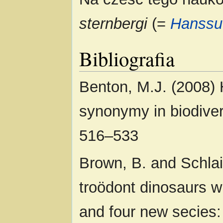
sternbergi
(=
Hanssu
Bibliografia
Benton, M.J. (2008) H
synonymy in biodivers
516–533
Brown, B. and Schlaik
troödont dinosaurs w
and four new secies: