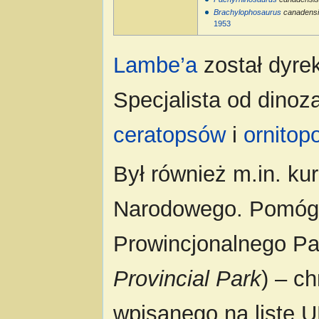
Brachylophosaurus
canadens
1953
Lambe’a
został dyre
Specjalista od dino
ceratopsów
i
ornitop
Był również m.in. k
Narodowego. Pomógł
Prowincjonalnego Pa
Provincial Park
) – c
wpisanego na listę 