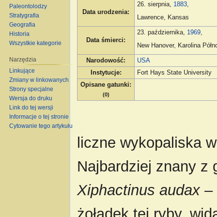
26. sierpnia,
1883
,
Paleontolodzy
Data urodzenia
:
Stratygrafia
Lawrence, Kansas
Geografia
23. października,
1969
,
Historia
Data śmierci
:
Wszystkie kategorie
New Hanover, Karolina Półn
Narzędzia
Narodowość
:
USA
Linkujące
Instytucje
:
Fort Hays State University
Zmiany w linkowanych
Opisane gatunki
:
Strony specjalne
(0)
Wersja do druku
Link do tej wersji
Informacje o tej stronie
Cytowanie tego artykułu
liczne wykopaliska w
Najbardziej znany z 
Xiphactinus audax
– 
żołądek tej ryby, wid