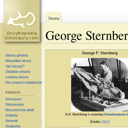
Strona
George Sternbe
Skocz do:
nawigacja
,
szukaj
George F. Sternberg
Strona główna
Wszystkie strony
Jak zacząć?
Ostatnie zmiany
Losowa strona
Dla nowych redaktorów
Kategorie
Dinozaury
Silezaurydy
Mezozoiczne ptaki
G.F. Sternberg z czaszką
Chasmosaurus
b
Artykuły
Słownik
Źródło:
[1]
Anatomia