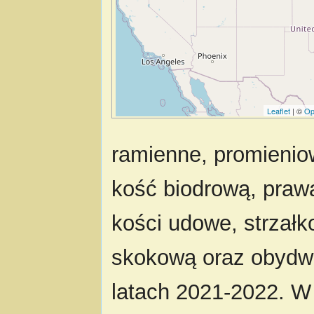
Leaflet
| ©
Op
ramienne, promieniow
kość biodrową, praw
kości udowe, strzał
skokową oraz obydwi
latach 2021-2022. W 