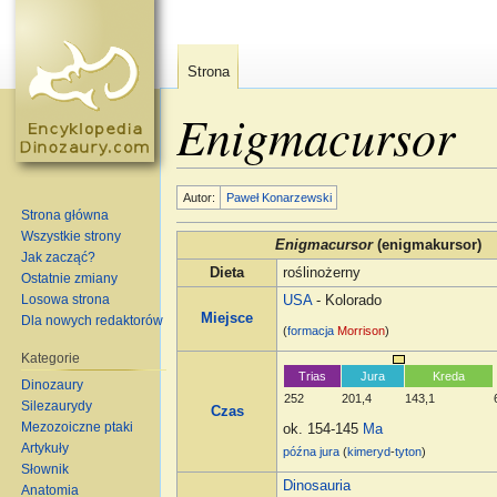
Strona
Enigmacursor
Skocz do:
nawigacja
,
szukaj
Autor:
Paweł Konarzewski
Strona główna
Wszystkie strony
Enigmacursor
(enigmakursor)
Jak zacząć?
Dieta
roślinożerny
Ostatnie zmiany
Losowa strona
USA
- Kolorado
Miejsce
Dla nowych redaktorów
(
formacja
Morrison
)
Kategorie
Trias
Jura
Kreda
Dinozaury
252
201,4
143,1
Silezaurydy
Czas
Mezozoiczne ptaki
ok. 154-145
Ma
Artykuły
późna jura
(
kimeryd
-
tyton
)
Słownik
Dinosauria
Anatomia