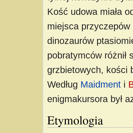
Kość udowa miała o
miejsca przyczepów m
dinozaurów ptasiomi
pobratymców różnił 
grzbietowych, kości 
Według
Maidment
i
B
enigmakursora był a
Etymologia