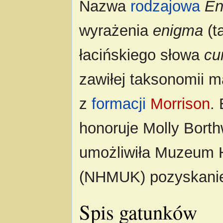
Nazwa
rodzajowa
En
wyrażenia
enigma
(t
łacińskiego słowa
cu
zawiłej taksonomii 
z
formacji
Morrison
.
honoruje Molly Borth
umożliwiła Muzeum Hi
(NHMUK) pozyskanie 
Spis gatunków