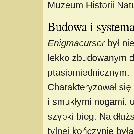
Muzeum Historii Nat
Budowa i system
Enigmacursor
był ni
lekko zbudowanym 
ptasiomiednicznym.
Charakteryzował się
i smukłymi nogami, 
szybki bieg. Najdłuż
tylnej kończynie była