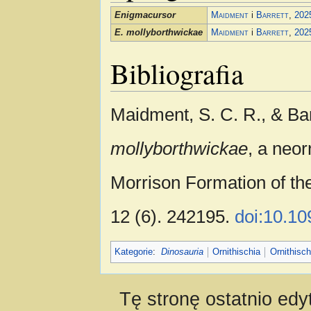
Enigmacursor
Maidment
i
Barrett
,
202
E. mollyborthwickae
Maidment
i
Barrett
,
202
Bibliografia
Maidment, S. C. R., & Barr
mollyborthwickae
, a neo
Morrison Formation of th
12 (6). 242195.
doi:10.10
Kategorie
:
Dinosauria
Ornithischia
Ornithisch
Tę stronę ostatnio ed