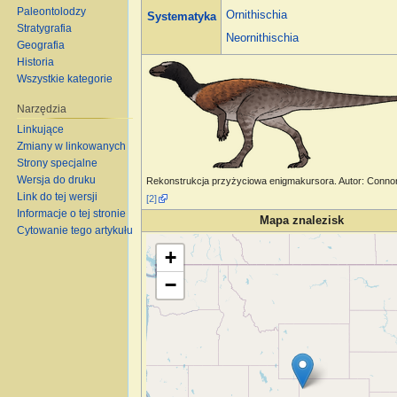
Paleontolodzy
Ornithischia
Systematyka
Stratygrafia
Neornithischia
Geografia
Historia
Wszystkie kategorie
Narzędzia
Linkujące
Zmiany w linkowanych
Strony specjalne
Wersja do druku
Rekonstrukcja przyżyciowa enigmakursora. Autor: Conno
Link do tej wersji
[2]
Informacje o tej stronie
Mapa znalezisk
Cytowanie tego artykułu
Wczytywanie mapy…
+
−