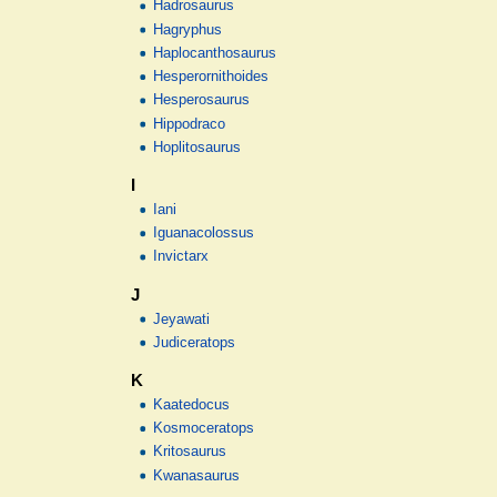
Hadrosaurus
Hagryphus
Haplocanthosaurus
Hesperornithoides
Hesperosaurus
Hippodraco
Hoplitosaurus
I
Iani
Iguanacolossus
Invictarx
J
Jeyawati
Judiceratops
K
Kaatedocus
Kosmoceratops
Kritosaurus
Kwanasaurus