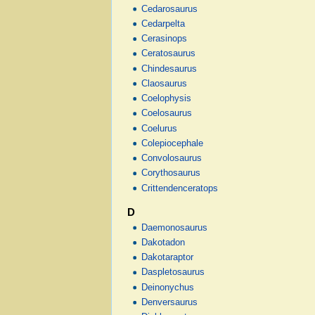
Cedarosaurus
Cedarpelta
Cerasinops
Ceratosaurus
Chindesaurus
Claosaurus
Coelophysis
Coelosaurus
Coelurus
Colepiocephale
Convolosaurus
Corythosaurus
Crittendenceratops
D
Daemonosaurus
Dakotadon
Dakotaraptor
Daspletosaurus
Deinonychus
Denversaurus