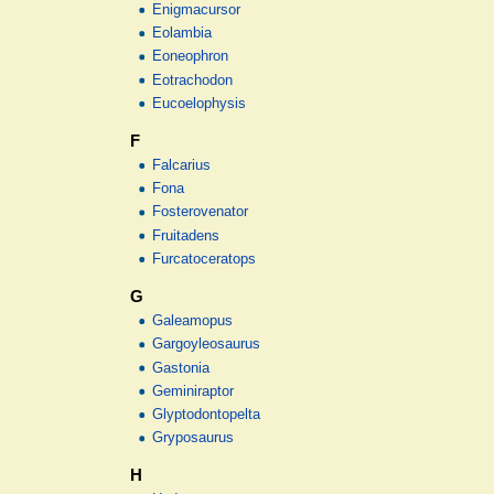
Enigmacursor
Eolambia
Eoneophron
Eotrachodon
Eucoelophysis
F
Falcarius
Fona
Fosterovenator
Fruitadens
Furcatoceratops
G
Galeamopus
Gargoyleosaurus
Gastonia
Geminiraptor
Glyptodontopelta
Gryposaurus
H