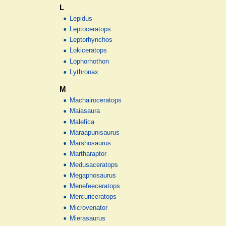
L
Lepidus
Leptoceratops
Leptorhynchos
Lokiceratops
Lophorhothon
Lythronax
M
Machairoceratops
Maiasaura
Malefica
Maraapunisaurus
Marshosaurus
Martharaptor
Medusaceratops
Megapnosaurus
Menefeeceratops
Mercuriceratops
Microvenator
Mierasaurus