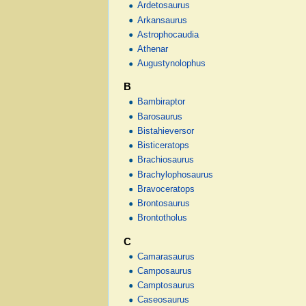
Ardetosaurus
Arkansaurus
Astrophocaudia
Athenar
Augustynolophus
B
Bambiraptor
Barosaurus
Bistahieversor
Bisticeratops
Brachiosaurus
Brachylophosaurus
Bravoceratops
Brontosaurus
Brontotholus
C
Camarasaurus
Camposaurus
Camptosaurus
Caseosaurus