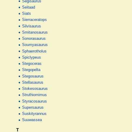
Segisaurus
Seitaad
Siats
Sierraceratops
Silvisaurus
Smitanosaurus
Sonorasaurus
Soumyasaurus
Sphaerotholus
Spiclypeus
Stegoceras
Stegopelta
Stegosaurus
Stellasaurus
Stokesosaurus
Struthiomimus
Styracosaurus
Supersaurus
Suskityrannus
Suuwassea
T