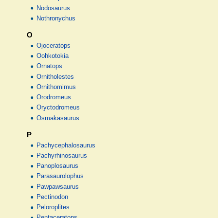
Nodosaurus
Nothronychus
O
Ojoceratops
Oohkotokia
Ornatops
Ornitholestes
Ornithomimus
Orodromeus
Oryctodromeus
Osmakasaurus
P
Pachycephalosaurus
Pachyrhinosaurus
Panoplosaurus
Parasaurolophus
Pawpawsaurus
Pectinodon
Peloroplites
Pentaceratops