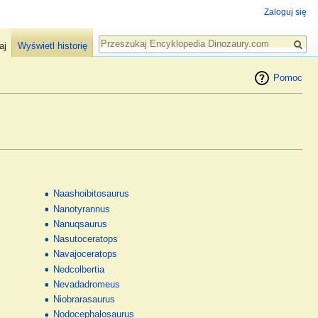
Zaloguj się
Szukaj
aj
Wyświetl historię
Pomoc
Naashoibitosaurus
Nanotyrannus
Nanuqsaurus
Nasutoceratops
Navajoceratops
Nedcolbertia
Nevadadromeus
Niobrarasaurus
Nodocephalosaurus