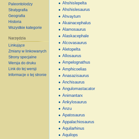
Ahshislepelta
Paleontolodzy
Ahshislesaurus
Stratygrafia
Geografia
Ahvaytum
Historia
Akainacephalus
Wszystkie kategorie
Alamosaurus
Alaskacephale
Narzędzia
Alcovasaurus
Linkujące
Aletopelta
Zmiany w linkowanych
Allosaurus
Strony specjalne
Ampelognathus
Wersja do druku
Link do tej wersji
Amphicoelias
Informacje o tej stronie
Anasazisaurus
Anchisaurus
Angulomastacator
Animantarx
Ankylosaurus
Anzu
Apatosaurus
Appalachiosaurus
Aquilarhinus
Aquilops