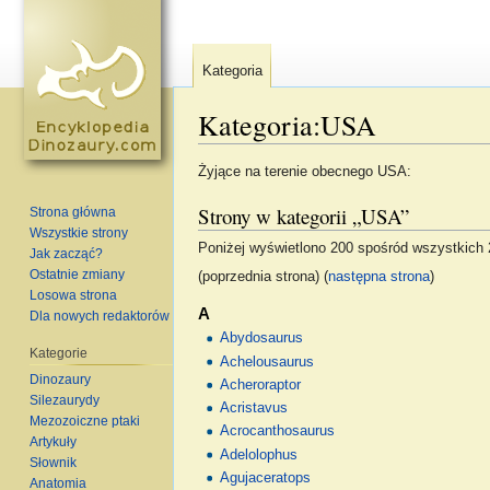
Kategoria
Kategoria:USA
Skocz do:
nawigacja
,
szukaj
Żyjące na terenie obecnego USA:
Strony w kategorii „USA”
Strona główna
Wszystkie strony
Poniżej wyświetlono 200 spośród wszystkich 22
Jak zacząć?
Ostatnie zmiany
(poprzednia strona) (
następna strona
)
Losowa strona
A
Dla nowych redaktorów
Abydosaurus
Kategorie
Achelousaurus
Dinozaury
Acheroraptor
Silezaurydy
Acristavus
Mezozoiczne ptaki
Acrocanthosaurus
Artykuły
Adelolophus
Słownik
Agujaceratops
Anatomia