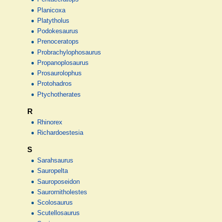
Planicoxa
Platytholus
Podokesaurus
Prenoceratops
Probrachylophosaurus
Propanoplosaurus
Prosaurolophus
Protohadros
Ptychotherates
R
Rhinorex
Richardoestesia
S
Sarahsaurus
Sauropelta
Sauroposeidon
Saurornitholestes
Scolosaurus
Scutellosaurus