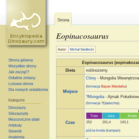
Strona
Eopinacosaurus
Skocz do:
nawigacja
,
szukaj
Autor:
Michał Siedlecki
Strona główna
Eopinacosaurus
(eopinakozau
Wszystkie strony
Dieta
roślinożerny
Jak zacząć?
Ostatnie zmiany
Chiny
- Mongolia Wewnętrzn
Losowa strona
(
formacja
Bayan Mandahu
)
Dla nowych redaktorów
Miejsce
?
Mongolia
- Ajmak Południow
Kategorie
(
formacja
?
Djadochta
)
Dinozaury
Silezaurydy
Trias
Jura
Kreda
Mezozoiczne ptaki
252
201,4
143,1
Czas
Artykuły
późna kreda
(
kampan
)
Słownik
Anatomia