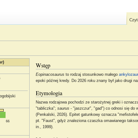
Czyt
r)
Wstęp
Eopinacosaurus
to rodzaj stosunkowo małego
ankylozau
a
epoki późnej kredy. Do 2026 roku znany był jako drugi 
Etymologia
ogobijski
Nazwa rodzajowa pochodzi ze starożytnej greki i oznacz
"tabliczka";
saurus
- "jaszczur", "gad") co odnosi się do
(Penkalski, 2026). Epitet gatunkowy oznacza "mefistofe
pt. "Faust", gdyż znaleziona czaszka omawianego takson
66
in., 1999).