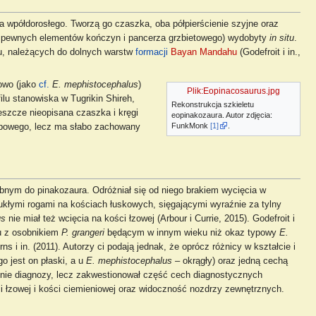
 wpółdorosłego. Tworzą go czaszka, oba półpierścienie szyjne oraz
o pewnych elementów kończyn i pancerza grzbietowego) wydobyty
in situ
.
, należących do dolnych warstw
formacji
Bayan Mandahu
(Godefroit i in.,
owo (jako
cf.
E. mephistocephalus
)
Plik:Eopinacosaurus.jpg
lu stanowiska w Tugrikin Shireh,
Rekonstrukcja szkieletu
eszcze nieopisana czaszka i kręgi
eopinakozaura. Autor zdjęcia:
FunkMonk
[1]
.
ypowego, lecz ma słabo zachowany
bnym do pinakozaura. Odróżniał się od niego brakiem wycięcia w
ukłymi rogami na kościach łuskowych, sięgającymi wyraźnie za tylny
us
nie miał też wcięcia na kości łzowej (Arbour i Currie, 2015). Godefroit i
iu z osobnikiem
P. grangeri
będącym w innym wieku niż okaz typowy
E.
 i in. (2011). Autorzy ci podają jednak, że oprócz różnicy w kształcie i
o jest on płaski, a u
E. mephistocephalus
– okrągły) oraz jedną cechą
zednie diagnozy, lecz zakwestionował część cech diagnostycznych
ści łzowej i kości ciemieniowej oraz widoczność nozdrzy zewnętrznych.