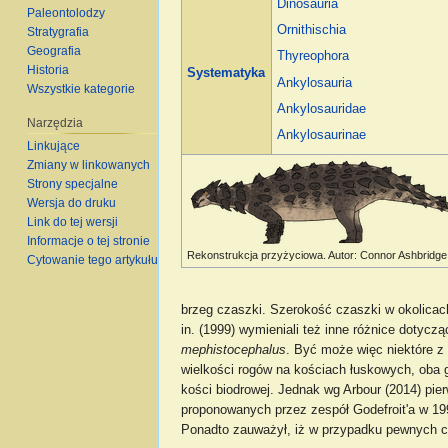
Dinosauria
Paleontolodzy
Ornithischia
Stratygrafia
Geografia
Thyreophora
Historia
Systematyka
Ankylosauria
Wszystkie kategorie
Ankylosauridae
Narzędzia
Ankylosaurinae
Linkujące
Zmiany w linkowanych
Strony specjalne
Wersja do druku
Link do tej wersji
Informacje o tej stronie
Rekonstrukcja przyżyciowa. Autor: Connor Ashbridge
Cytowanie tego artykułu
brzeg czaszki. Szerokość czaszki w okolicac
in. (1999) wymieniali też inne różnice dotyc
mephistocephalus
. Być może więc niektóre z 
wielkości rogów na kościach łuskowych, oba g
kości biodrowej. Jednak wg Arbour (2014) pie
proponowanych przez zespół Godefroit'a w 1999
Ponadto zauważył, iż w przypadku pewnych 