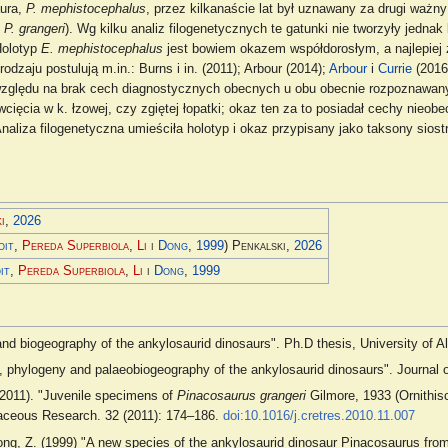
aura,
P. mephistocephalus
, przez kilkanaście lat był uznawany za drugi ważn
u
P. grangeri
). Wg kilku analiz filogenetycznych te gatunki nie tworzyły jedna
Holotyp
E. mephistocephalus
jest bowiem okazem współdorosłym, a najlepie
dzaju postulują m.in.: Burns i in. (2011); Arbour (2014);
Arbour
i
Currie
(2016
względu na brak cech diagnostycznych obecnych u obu obecnie rozpoznawan
 wcięcia w k. łzowej, czy zgiętej łopatki; okaz ten za to posiadał cechy ni
naliza filogenetyczna umieściła holotyp i okaz przypisany jako taksony siost
i
,
2026
oit
,
Pereda Superbiola
,
Li
i
Dong
,
1999
) Penkalski
,
2026
it
,
Pereda Superbiola
,
Li
i
Dong
,
1999
and biogeography of the ankylosaurid dinosaurs". Ph.D thesis, University of Al
s, phylogeny and palaeobiogeography of the ankylosaurid dinosaurs". Journal
 (2011). "Juvenile specimens of
Pinacosaurus grangeri
Gilmore, 1933 (Ornithis
taceous Research. 32 (2011): 174–186.
doi:10.1016/j.cretres.2010.11.007
Dong, Z. (1999) "A new species of the ankylosaurid dinosaur Pinacosaurus from t