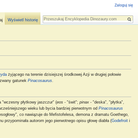
Zaloguj się
Szukaj
aj
Wyświetl historię
ryda
żyjącego na terenie dzisiejszej środkowej Azji w drugiej połowie
nazwany gatunek
Pinacosaurus
.
a "wczesny płytkowy jaszczur" (
eos
- "świt";
pinax
- "deska", "płytka",
 wcześniejszego wieku lub bycia bardziej pierwotnym od
Pinacosaurus
lesogłowy", co nawiązuje do Mefistofelesa, demona z dramatu Goethego,
u przypominała autorom jego pierwotnego opisu głowę diabła (
Godefroit
i