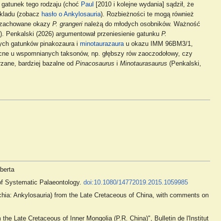
y gatunek tego rodzaju (choć
Paul
[2010 i kolejne wydania] sądził, że
k kladu (zobacz
hasło o Ankylosauria
). Rozbieżności te mogą również
j zachowane okazy
P. grangeri
należą do młodych osobników. Ważność
). Penkalski (2026) argumentował przeniesienie gatunku
P.
ych gatunków pinakozaura i
minotaurazaura
u okazu IMM 96BM3/1,
eobecne u wspomnianych taksonów, np. głębszy rów zaoczodołowy, czy
rzane, bardziej bazalne od
Pinacosaurus
i
Minotaurasaurus
(Penkalski,
berta
 of Systematic Palaeontology.
doi:10.1080/14772019.2015.1059985
chia: Ankylosauria) from the Late Cretaceous of China, with comments on
he Late Cretaceous of Inner Mongolia (P.R. China)", Bulletin de l'Institut