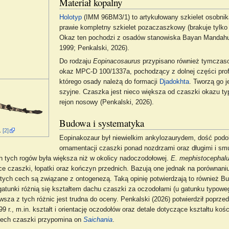
Materiał kopalny
Holotyp
(IMM 96BM3/1) to artykułowany szkielet osobnika
prawie kompletny szkielet pozaczaszkowy (brakuje tylk
Okaz ten pochodzi z osadów stanowiska Bayan Mandahu
1999; Penkalski, 2026).
Do rodzaju
Eopinacosaurus
przypisano również tymczas
okaz MPC-D 100/1337a, pochodzący z dolnej części profi
którego osady należą do formacji
Djadokhta
. Tworzą go j
szyjne. Czaszka jest nieco większa od czaszki okazu t
rejon nosowy (Penkalski, 2026).
Budowa i systematyka
.
[2]
Eopinakozaur był niewielkim ankylozaurydem, dość podo
ornamentacji czaszki ponad nozdrzami oraz długimi i sm
h tych rogów była większa niż w okolicy nadoczodołowej.
E. mephistocephal
zące czaszki, łopatki oraz kończyn przednich. Bazują one jednak na porównan
tych cech są związane z ontogenezą. Taką opinię potwierdzają to również Burns
atunki różnią się kształtem dachu czaszki za oczodołami (u gatunku typoweg
rwsza z tych różnic jest trudna do oceny. Penkalski (2026) potwierdził popr
 r., m.in. kształt i orientację oczodołów oraz detale dotyczące kształtu ko
cech czaszki przypomina on
Saichania
.