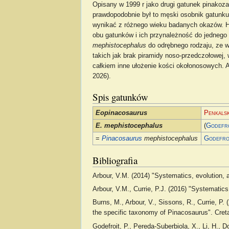
Opisany w 1999 r jako drugi gatunek pinakoz
prawdopodobnie był to męski osobnik gatunk
wynikać z różnego wieku badanych okazów. 
obu gatunków i ich przynależność do jednego ro
mephistocephalus
do odrębnego rodzaju, ze 
takich jak brak piramidy noso-przedczołowej,
całkiem inne ułożenie kości okołonosowych. A
2026).
Spis gatunków
Eopinacosaurus
Penkalsk
E. mephistocephalus
(
Godefr
=
Pinacosaurus
mephistocephalus
Godefro
Bibliografia
Arbour, V.M. (2014) "Systematics, evolution, 
Arbour, V.M., Currie, P.J. (2016) "Systematic
Burns, M., Arbour, V., Sissons, R., Currie, P.
the specific taxonomy of Pinacosaurus". Cre
Godefroit, P., Pereda-Suberbiola, X., Li, H., 