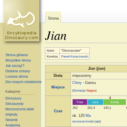
Strona
Jian
Skocz do:
nawigacja
,
szukaj
Autor:
"Dinozaurator"
Strona główna
Korekta:
Paweł Konarzewski
Wszystkie strony
Jak zacząć?
Jian
(jian)
Ostatnie zmiany
Dieta
mięsożerny
Losowa strona
Dla nowych redaktorów
Chiny
- Gansu
Miejsce
(
formacja
Xiagou
)
Kategorie
Dinozaury
Trias
Jura
Kreda
Silezaurydy
252
201,4
143,1
Mezozoiczne ptaki
Czas
Artykuły
ok. 120
Ma
Słownik
wczesna kreda
(
apt
)
Anatomia