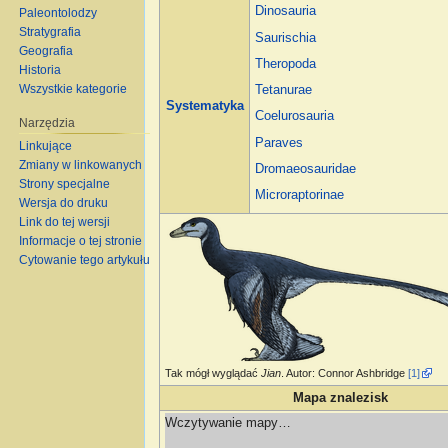
Dinosauria
Paleontolodzy
Stratygrafia
Saurischia
Geografia
Theropoda
Historia
Wszystkie kategorie
Tetanurae
Systematyka
Coelurosauria
Narzędzia
Paraves
Linkujące
Zmiany w linkowanych
Dromaeosauridae
Strony specjalne
Microraptorinae
Wersja do druku
Link do tej wersji
Informacje o tej stronie
Cytowanie tego artykułu
Tak mógł wyglądać
Jian
. Autor: Connor Ashbridge
[1]
Mapa znalezisk
Wczytywanie mapy…