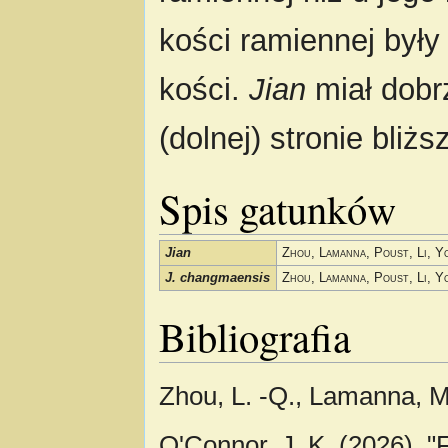
kości ramiennej były
kości.
Jian
miał dobr
(dolnej) stronie bli
Spis gatunków
Jian
Zhou, Lamanna, Poust, Li, Y
J. changmaensis
Zhou, Lamanna, Poust, Li, Y
Bibliografia
Zhou, L. -Q., Lamanna, M. 
O'Connor, J. K. (2026). 