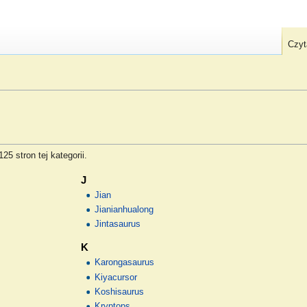
Czyt
5 stron tej kategorii.
J
Jian
Jianianhualong
Jintasaurus
K
Karongasaurus
Kiyacursor
Koshisaurus
Kryptops