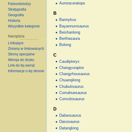
Auroraceratops
Paleontolodzy
Stratygrafia
B
Geografia
Bannykus
Historia
Wszystkie kategorie
Bayannurosaurus
Beishanlong
Narzędzia
Berthasaura
Linkujące
Bolong
Zmiany w linkowanych
Strony specjalne
C
Wersja do druku
Caudipteryx
Link do tej wersji
Changyuraptor
Informacje o tej stronie
Changzhousaurus
Chuanqilong
Chubutisaurus
Comahuesaurus
Convolosaurus
D
Daliansaurus
Dasosaurus
Datanglong