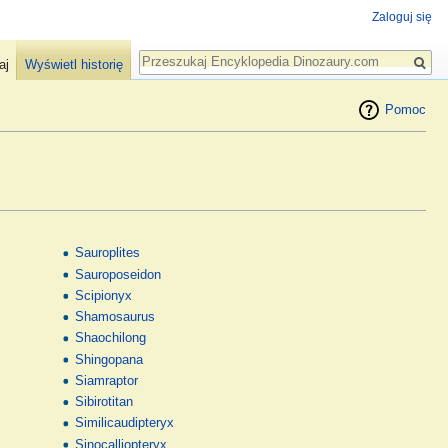
Zaloguj się
Szukaj
aj
Wyświetl historię
Pomoc
Sauroplites
Sauroposeidon
Scipionyx
Shamosaurus
Shaochilong
Shingopana
Siamraptor
Sibirotitan
Similicaudipteryx
Sinocalliopteryx