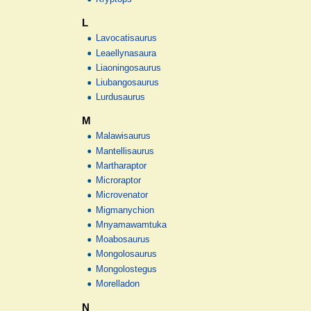
L
Lavocatisaurus
Leaellynasaura
Liaoningosaurus
Liubangosaurus
Lurdusaurus
M
Malawisaurus
Mantellisaurus
Martharaptor
Microraptor
Microvenator
Migmanychion
Mnyamawamtuka
Moabosaurus
Mongolosaurus
Mongolostegus
Morelladon
N