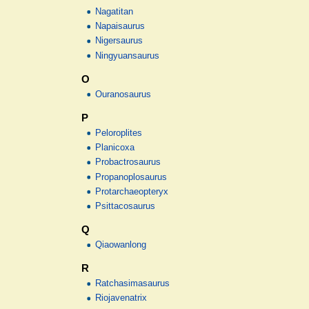
Nagatitan
Napaisaurus
Nigersaurus
Ningyuansaurus
O
Ouranosaurus
P
Peloroplites
Planicoxa
Probactrosaurus
Propanoplosaurus
Protarchaeopteryx
Psittacosaurus
Q
Qiaowanlong
R
Ratchasimasaurus
Riojavenatrix