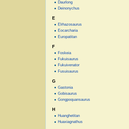
Daurlong
Deinonychus
E
Elrhazosaurus
Eocarcharia
Europatitan
F
Foskeia
Fukuisaurus
Fukuivenator
Fusuisaurus
G
Gastonia
Gobisaurus
Gongpoquansaurus
H
Huanghetitan
Huaxiagnathus