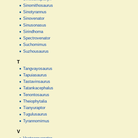
Sinornithosaurus
Sinotyrannus
Sinovenator
Sinusonasus
Sirindhorna
Spectrovenator
Suchomimus
Suzhousaurus
T
Tangvayosaurus
Tapuiasaurus
Tastavinsaurus
Tatankacephalus
Tenontosaurus
Theiophytalia
Tianyuraptor
Tugulusaurus
Tyrannomimus
V