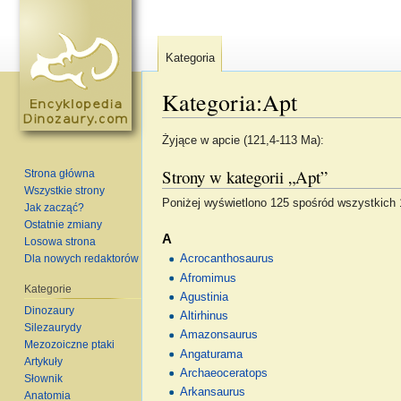
Kategoria
Kategoria:Apt
Skocz do:
nawigacja
,
szukaj
Żyjące w apcie (121,4-113 Ma):
Strony w kategorii „Apt”
Strona główna
Wszystkie strony
Poniżej wyświetlono 125 spośród wszystkich 12
Jak zacząć?
Ostatnie zmiany
A
Losowa strona
Dla nowych redaktorów
Acrocanthosaurus
Afromimus
Kategorie
Agustinia
Dinozaury
Altirhinus
Silezaurydy
Amazonsaurus
Mezozoiczne ptaki
Angaturama
Artykuły
Archaeoceratops
Słownik
Arkansaurus
Anatomia