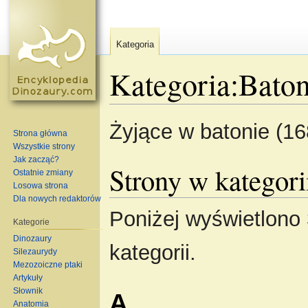
Kategoria
Kategoria:Bato
Skocz do:
nawigacja
,
szukaj
Żyjące w batonie (16
Strona główna
Wszystkie strony
Jak zacząć?
Strony w kategori
Ostatnie zmiany
Losowa strona
Dla nowych redaktorów
Poniżej wyświetlono 
Kategorie
Dinozaury
kategorii.
Silezaurydy
Mezozoiczne ptaki
Artykuły
Słownik
A
Anatomia