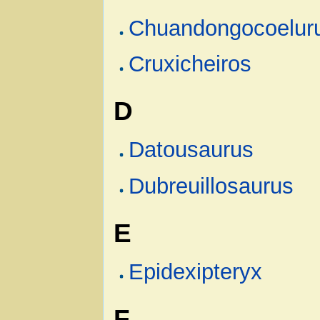
Chuandongocoelur
Cruxicheiros
D
Datousaurus
Dubreuillosaurus
E
Epidexipteryx
F