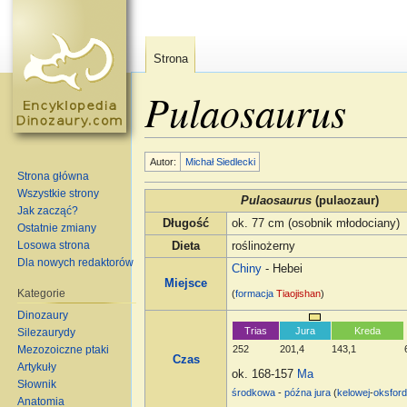
Strona
Pulaosaurus
Skocz do:
nawigacja
,
szukaj
Autor:
Michał Siedlecki
Strona główna
Wszystkie strony
Pulaosaurus
(pulaozaur)
Jak zacząć?
Długość
ok. 77 cm (osobnik młodociany)
Ostatnie zmiany
Losowa strona
Dieta
roślinożerny
Dla nowych redaktorów
Chiny
- Hebei
Miejsce
Kategorie
(
formacja
Tiaojishan
)
Dinozaury
Trias
Jura
Kreda
Silezaurydy
Mezozoiczne ptaki
252
201,4
143,1
Czas
Artykuły
ok. 168-157
Ma
Słownik
środkowa
-
późna jura
(
kelowej
-
oksfor
Anatomia