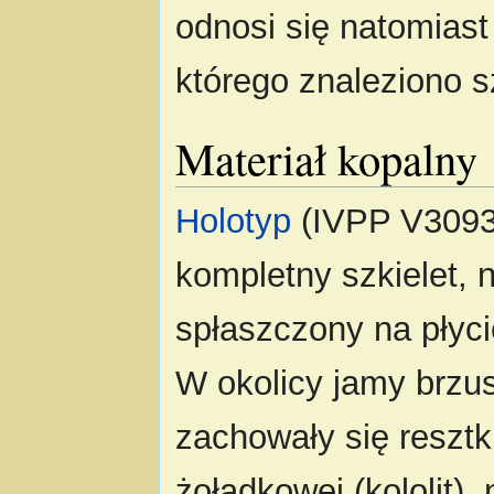
odnosi się natomiast
którego znaleziono s
Materiał kopalny
Holotyp
(IVPP V30936
kompletny szkielet, 
spłaszczony na płyc
W okolicy jamy brzu
zachowały się resztki
żołądkowej (kololit),