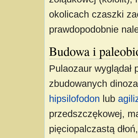
okolicach czaszki za
prawdopodobnie nale
Budowa i paleobi
Pulaozaur wyglądał p
zbudowanych dinozau
hipsilofodon
lub
agili
przedszczękowej, mał
pięciopalczastą dłoń,