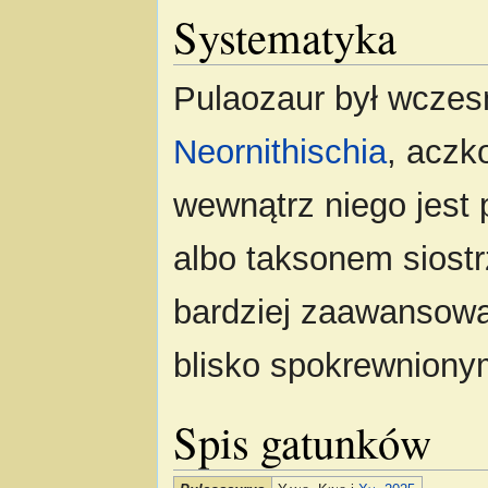
Systematyka
Pulaozaur był wcze
Neornithischia
, aczk
wewnątrz niego jest
albo taksonem siost
bardziej zaawansow
blisko spokrewnion
Spis gatunków