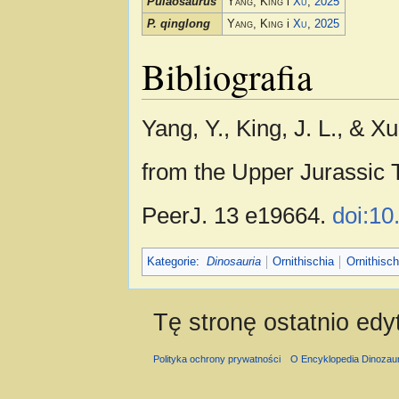
Pulaosaurus
Yang, King
i
Xu
,
2025
P. qinglong
Yang, King
i
Xu
,
2025
Bibliografia
Yang, Y., King, J. L., & X
from the Upper Jurassic 
PeerJ. 13 e19664.
doi:10
Kategorie
:
Dinosauria
Ornithischia
Ornithisch
Tę stronę ostatnio edy
Polityka ochrony prywatności
O Encyklopedia Dinozau