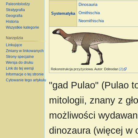
Paleontolodzy
Dinosauria
Stratygrafia
Ornithischia
Systematyka
Geografia
Neornithischia
Historia
Wszystkie kategorie
Narzędzia
Linkujące
Zmiany w linkowanych
Strony specjalne
Wersja do druku
Link do tej wersji
Rekonstrukcja przyżyciowa. Autor: Ddinodan
[2]
Informacje o tej stronie
Cytowanie tego artykułu
"gad Pulao" (Pulao t
mitologii, znany z g
możliwości wydawan
dinozaura (więcej w o