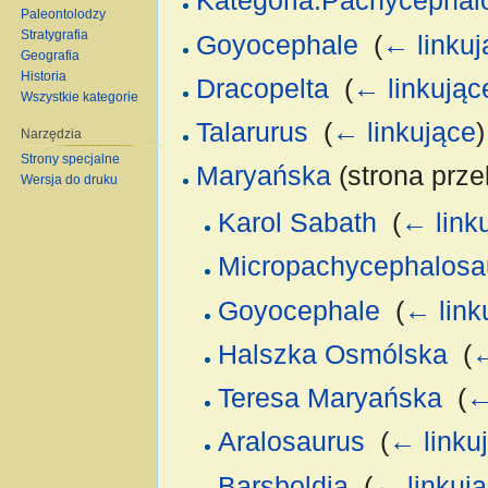
Kategoria:Pachycephal
Paleontolodzy
Stratygrafia
Goyocephale
‎
(
← linkuj
Geografia
Historia
Dracopelta
‎
(
← linkując
Wszystkie kategorie
Talarurus
‎
(
← linkujące
)
Narzędzia
Strony specjalne
Maryańska
(strona prze
Wersja do druku
Karol Sabath
‎
(
← link
Micropachycephalosa
Goyocephale
‎
(
← link
Halszka Osmólska
‎
(
←
Teresa Maryańska
‎
(
←
Aralosaurus
‎
(
← linku
Barsboldia
‎
(
← linkuj