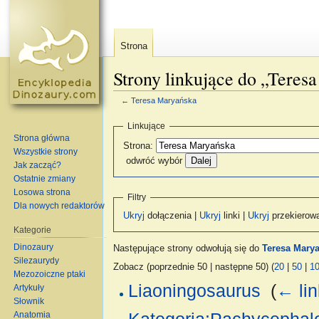
Strona
Strony linkujące do „Teres
←
Teresa Maryańska
Skocz do:
nawigacja
,
szukaj
Linkujące
Strona główna
Strona:
Wszystkie strony
odwróć wybór
Jak zacząć?
Ostatnie zmiany
Losowa strona
Filtry
Dla nowych redaktorów
Ukryj
dołączenia |
Ukryj
linki |
Ukryj
przekierow
Kategorie
Dinozaury
Następujące strony odwołują się do
Teresa Mary
Silezaurydy
Zobacz (poprzednie 50 | następne 50) (
20
|
50
|
1
Mezozoiczne ptaki
Liaoningosaurus
‎
(
← lin
Artykuły
Słownik
Anatomia