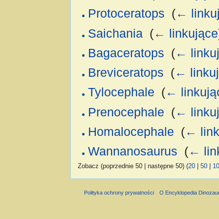
Protoceratops
‎
(
← linku
Saichania
‎
(
← linkujące
Bagaceratops
‎
(
← linku
Breviceratops
‎
(
← linku
Tylocephale
‎
(
← linkują
Prenocephale
‎
(
← linku
Homalocephale
‎
(
← lin
Wannanosaurus
‎
(
← lin
Zobacz (poprzednie 50 | następne 50) (
20
|
50
|
1
Polityka ochrony prywatności
O Encyklopedia Dinozau