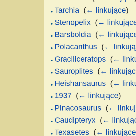
Tarchia
‎
(
← linkujące
)
Stenopelix
‎
(
← linkując
Barsboldia
‎
(
← linkując
Polacanthus
‎
(
← linkuj
Graciliceratops
‎
(
← link
Sauroplites
‎
(
← linkują
Heishansaurus
‎
(
← link
1937
‎
(
← linkujące
)
Pinacosaurus
‎
(
← linku
Caudipteryx
‎
(
← linkują
Texasetes
‎
(
← linkujące