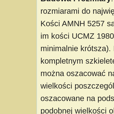
rozmiarami do najw
Kości AMNH 5257 są
im kości UCMZ 1980.
minimalnie krótsza).
kompletnym szkielet
można oszacować na 
wielkości poszczegó
oszacowane na podst
podobnej wielkości 