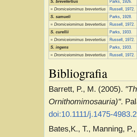
S. brevetertius
Parks
,
1926
.
=
Dromiceiomimus brevetertius
Russell
,
1972
.
S. samueli
Parks
,
1928
.
=
Dromiceiomimus brevetertius
Russell
,
1972
.
S. curellii
Parks
,
1933
.
=
Dromiceiomimus brevetertius
Russell
,
1972
.
S. ingens
Parks
,
1933
.
=
Dromiceiomimus brevetertius
Russell
,
1972
.
Bibliografia
Barrett, P., M. (2005).
"Th
Ornithomimosauria)"
. Pa
doi:10.1111/j.1475-4983.
Bates,K., T., Manning, P., 