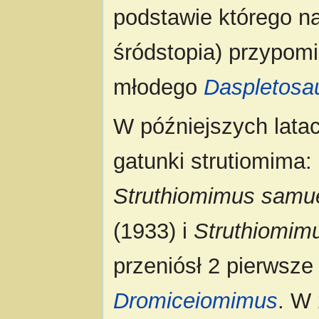
podstawie którego n
śródstopia) przypom
młodego
Daspletosa
W późniejszych lata
gatunki strutiomima:
Struthiomimus samue
(1933) i
Struthiomim
przeniósł 2 pierwsz
Dromiceiomimus
. W