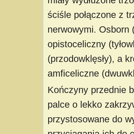
miały wydłużone trzo
ściśle połączone z t
nerwowymi. Osborn (1
opistoceliczny (tyłow
(przodowklęsły), a k
amficeliczne (dwuwkl
Kończyny przednie by
palce o lekko zakrz
przystosowane do wy
przyciągania ich do 