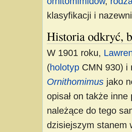
ornitomimidów
,
rodza
klasyfikacji i nazewn
Historia odkryć, b
W 1901 roku,
Lawre
(
holotyp
CMN 930) i r
Ornithomimus
jako 
opisał on także inne
należące do tego sa
dzisiejszym stanem 