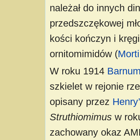
należał do innych di
przedszczękowej m
kości kończyn i kręg
ornitomimidów (
Mort
W roku 1914
Barnum
szkielet w rejonie r
opisany przez
Henry’
Struthiomimus
w roku
zachowany okaz AMN