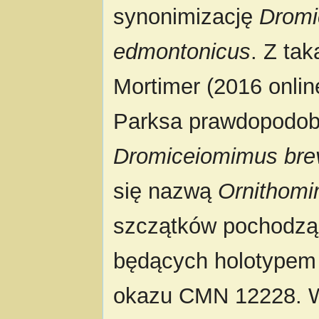
synonimizację
Dromi
edmontonicus
. Z tak
Mortimer (2016 onlin
Parksa prawdopodob
Dromiceiomimus brev
się nazwą
Ornithom
szczątków pochodząc
będących holotypem
okazu CMN 12228. W