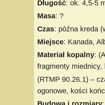
Długość
: ok. 4,5-5 
Masa
: ?
Czas
: późna kreda 
Miejsce
: Kanada, Al
Materiał kopalny
: (
fragmenty miednicy, 
(RTMP 90.26.1) – cza
ogonowe, kości kończ
Budowa i rozmiary