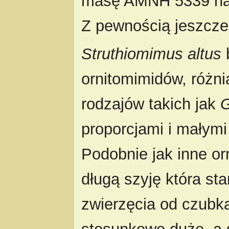
masę AMNH 5339 na 
Z pewnością jeszcz
Struthiomimus altus
ornitomimidów, różni
rodzajów takich jak
G
proporcjami i małym
Podobnie jak inne or
długą szyję która sta
zwierzęcia od czubka