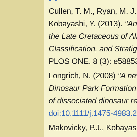
Cullen, T. M., Ryan, M. J.
Kobayashi, Y. (2013).
"An
the Late Cretaceous of Alb
Classification, and Strat
PLOS ONE. 8 (3): e5885
Longrich, N. (2008)
"A ne
Dinosaur Park Formation o
of dissociated dinosaur r
doi:10.1111/j.1475-4983.
Makovicky, P.J., Kobayash