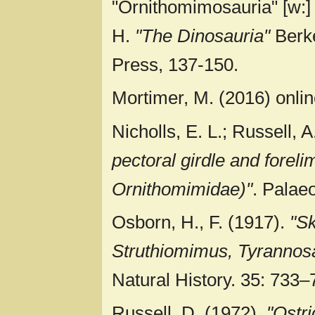
"Ornithomimosauria" [w:
H.
"The Dinosauria"
Berke
Press, 137-150.
Mortimer, M. (2016) onlin
Nicholls, E. L.; Russell, A
pectoral girdle and forel
Ornithomimidae)"
. Palae
Osborn, H., F. (1917).
"Sk
Struthiomimus, Tyrannos
Natural History. 35: 733–
Russell, D. (1972).
"Ostr