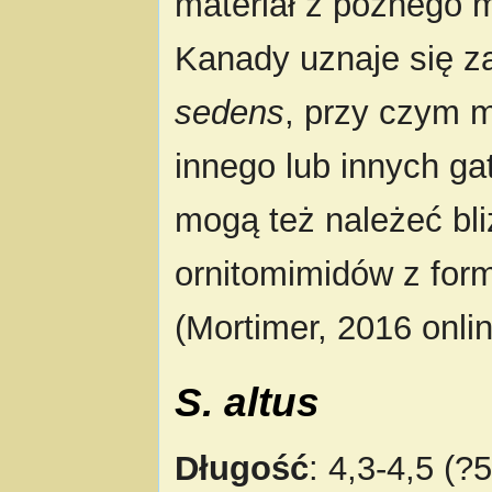
materiał z późnego 
Kanady uznaje się z
sedens
, przy czym m
innego lub innych g
mogą też należeć bli
ornitomimidów z for
(Mortimer, 2016 onlin
S. altus
Długość
: 4,3-4,5 (?