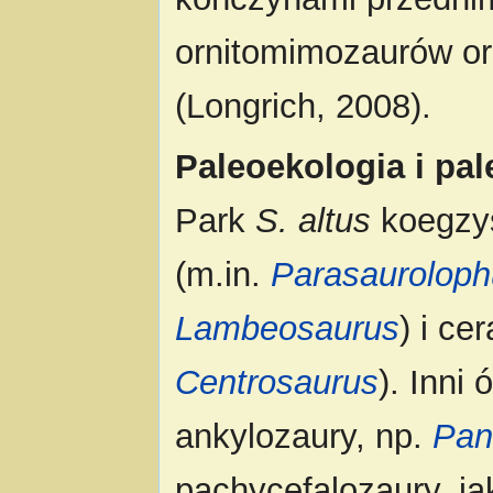
ornitomimozaurów or
(Longrich, 2008).
Paleoekologia i pal
Park
S. altus
koegzys
(m.in.
Parasaurolop
Lambeosaurus
) i ce
Centrosaurus
). Inni
ankylozaury, np.
Pan
pachycefalozaury, j