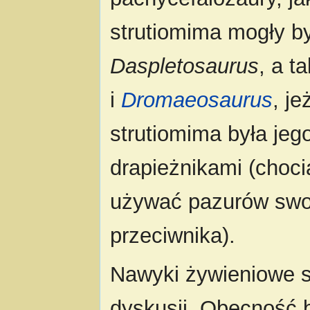
strutiomima mogły 
Daspletosaurus
, a t
i
Dromaeosaurus
, j
strutiomima była jeg
drapieżnikami (choc
używać pazurów swoi
przeciwnika).
Nawyki żywieniowe s
dyskusji. Obecność