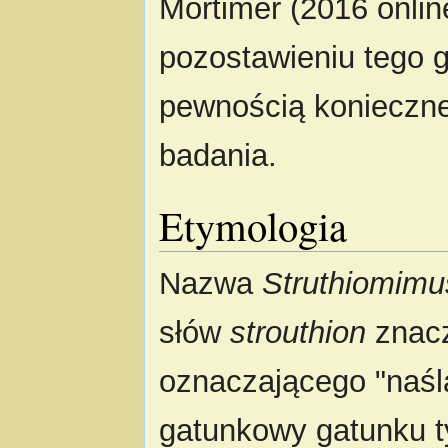
Mortimer (2016 online
pozostawieniu tego 
pewnością konieczne
badania.
Etymologia
Nazwa
Struthiomimu
słów
strouthion
znacz
oznaczającego "naśla
gatunkowy gatunku