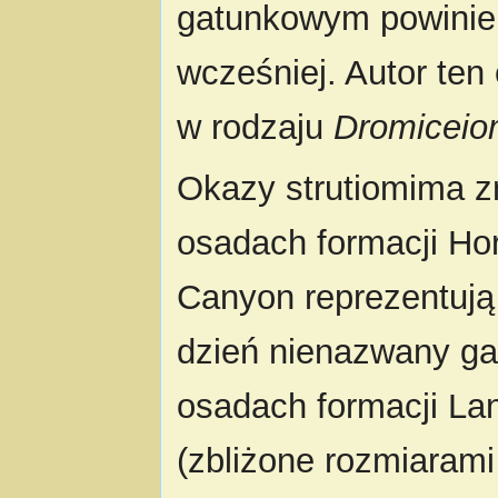
gatunkowym powini
wcześniej. Autor te
w rodzaju
Dromicei
Okazy strutiomima z
osadach formacji Ho
Canyon reprezentują
dzień nienazwany gat
osadach formacji La
(zbliżone rozmiaram