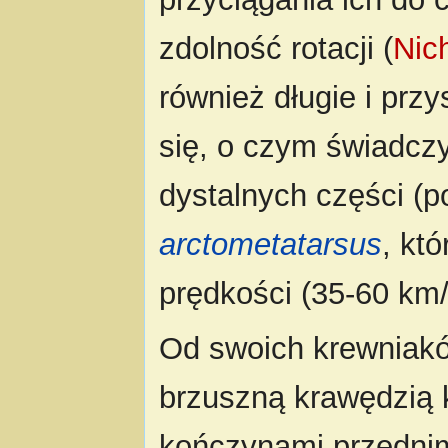
zdolność rotacji (
Nic
również długie i pr
się, o czym świadcz
dystalnych części (p
arctometatarsus
, kt
prędkości (35-60 km/h
Od swoich krewniaków
brzuszną krawędzią 
kończynami przednim