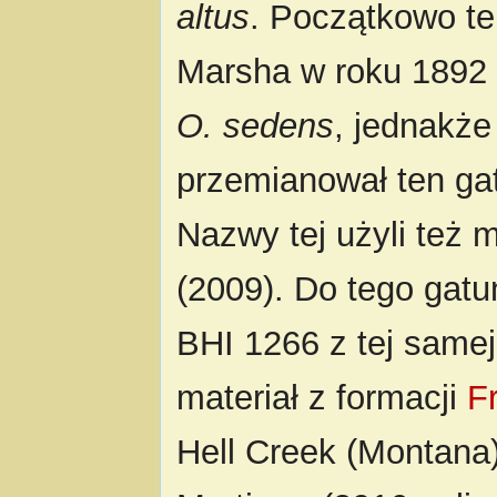
altus
. Początkowo te
Marsha w roku 1892
O. sedens
, jednakż
przemianował ten g
Nazwy tej użyli też 
(2009). Do tego gat
BHI 1266 z tej samej
materiał z formacji
F
Hell Creek (Montana