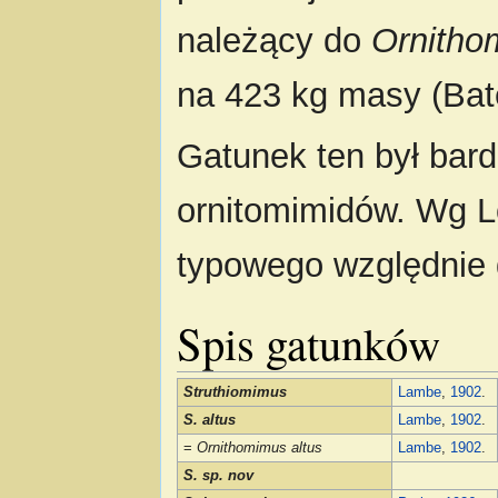
należący do
Ornitho
na 423 kg masy (Bate
Gatunek ten był bar
ornitomimidów. Wg Lo
typowego względnie 
Spis gatunków
Struthiomimus
Lambe
,
1902
.
S. altus
Lambe
,
1902
.
=
Ornithomimus altus
Lambe
,
1902
.
S. sp. nov