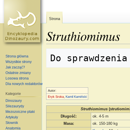
Strona
Struthiomimus
Skocz do:
nawigacja
,
szukaj
Strona główna
Wszystkie strony
Jak zacząć?
Ostatnie zmiany
Losowa strona
Dla nowych redaktorów
Autor:
Kategorie
Eryk Sroka
,
Kamil Kamiński
Dinozaury
Silezaurydy
Struthiomimus
(strutiomim
Mezozoiczne ptaki
Długość
:
ok. 4-5 m
Artykuły
Słownik
Masa
:
ok. 150-180 kg
Anatomia