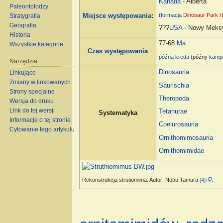
Kanada
- Alberta
Paleontolodzy
(
formacja
Dinosaur Park
i
Stratygrafia
Miejsce występowania
:
Geografia
???
USA
- Nowy Mek
Historia
77-68
Ma
Wszystkie kategorie
Czas występowania
późna kreda
(późny
kamp
Narzędzia
Dinosauria
Linkujące
Zmiany w linkowanych
Saurischia
Strony specjalne
Theropoda
Wersja do druku
Link do tej wersji
Tetanurae
Systematyka
Informacje o tej stronie
Coelurosauria
Cytowanie tego artykułu
Ornithomimosauria
Ornithomimidae
Rekonstrukcja strutiomima. Autor: Nobu Tamura
[4]
.