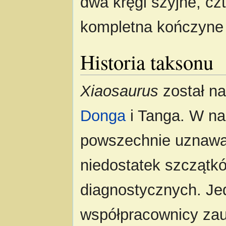
dwa kręgi szyjne, cz
kompletna kończyne 
Historia taksonu
Xiaosaurus
został na
Donga
i Tanga. W na
powszechnie uznaw
niedostatek szczątk
diagnostycznych. Jed
współpracownicy zauw