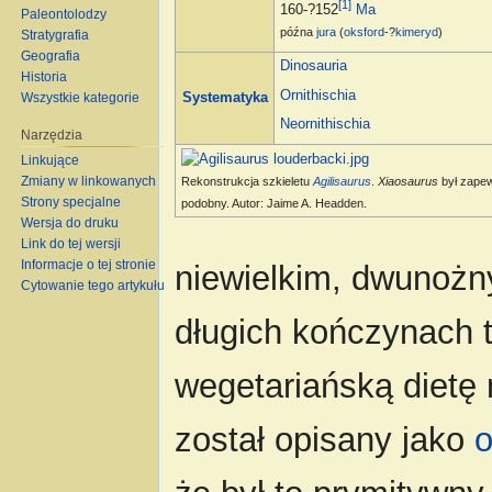
[1]
160-?152
Ma
Paleontolodzy
późna
jura
(
oksford
-?
kimeryd
)
Stratygrafia
Geografia
Dinosauria
Historia
Ornithischia
Wszystkie kategorie
Systematyka
Neornithischia
Narzędzia
Linkujące
Zmiany w linkowanych
Rekonstrukcja szkieletu
Agilisaurus
.
Xiaosaurus
był zape
Strony specjalne
podobny. Autor: Jaime A. Headden.
Wersja do druku
Link do tej wersji
Informacje o tej stronie
niewielkim, dwunożny
Cytowanie tego artykułu
długich kończynach 
wegetariańską dietę 
został opisany jako
o