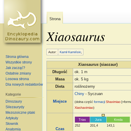
Strona
Xiaosaurus
Skocz do:
nawigacja
,
szukaj
Autor:
Kamil Kamiński
,
Strona główna
Wszystkie strony
Xiaosaurus
(siaozaur)
Jak zacząć?
Długość
ok. 1 m
Ostatnie zmiany
Losowa strona
Masa
ok. 5 kg
Dla nowych redaktorów
Dieta
roślinożerny
Chiny
- Syczuan
Kategorie
Dinozaury
Miejsce
(dolna część
formacji
Shaximiao
[=form
Silezaurydy
Xiashaximiao
)
Mezozoiczne ptaki
Artykuły
Trias
Jura
Kreda
Słownik
252
201,4
143,1
Czas
Anatomia