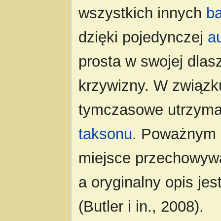
wszystkich innych
b
dzięki pojedynczej
a
prosta w swojej dlas
krzywizny. W związk
tymczasowe utrzym
taksonu
. Poważnym p
miejsce przechowywa
a oryginalny opis jes
(Butler i in., 2008).