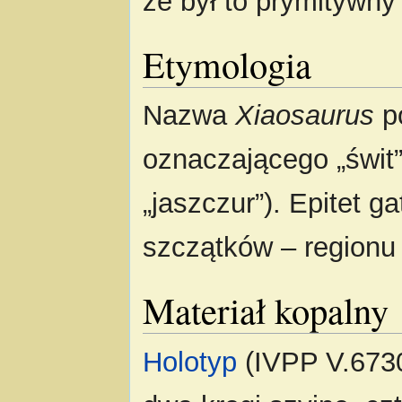
że był to prymitywny
Etymologia
Nazwa
Xiaosaurus
p
oznaczającego „świt
„jaszczur”). Epitet g
szczątków – regionu
Materiał kopalny
Holotyp
(IVPP V.6730