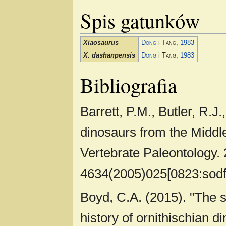
Spis gatunków
Xiaosaurus
Dong
i
Tang
,
1983
X. dashanpensis
Dong
i
Tang
,
1983
Bibliografia
Barrett, P.M., Butler, R.J.
dinosaurs from the Middle
Vertebrate Paleontology. 
4634(2005)025[0823:sodft
Boyd, C.A. (2015). "The 
history of ornithischian d