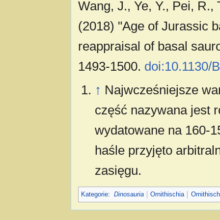
Wang, J., Ye, Y., Pei, R.,
(2018) "Age of Jurassic 
reappraisal of basal saur
1493-1500.
doi:10.1130/
↑
Najwcześniejsze war
część nazywana jest 
wydatowane na 160-159
haśle przyjęto arbitra
zasięgu.
Kategorie
:
Dinosauria
Ornithischia
Ornithisch